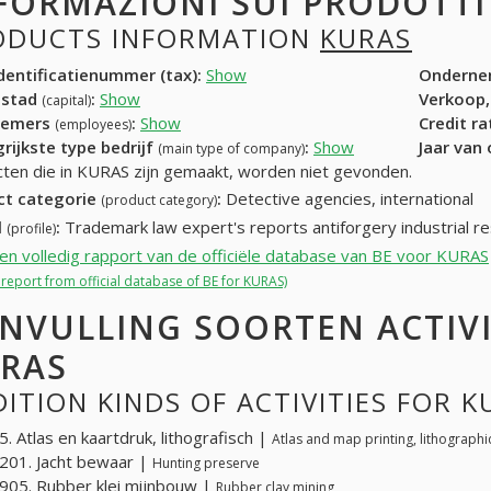
FORMAZIONI SUI PRODOTT
ODUCTS INFORMATION
KURAS
entificatienummer (tax):
Show
Onderne
dstad
:
Show
Verkoop,
(capital)
nemers
:
Show
Credit r
(employees)
rijkste type bedrijf
:
Show
Jaar van
(main type of company)
ten die in KURAS zijn gemaakt, worden niet gevonden.
ct categorie
:
Detective agencies, international
(product category)
l
:
Trademark law expert's reports antiforgery industrial re
(profile)
een volledig rapport van de officiële database van BE voor KURAS
l report from official database of BE for KURAS)
NVULLING SOORTEN ACTIV
RAS
ITION KINDS OF ACTIVITIES FOR K
. Atlas en kaartdruk, lithografisch |
Atlas and map printing, lithographi
201. Jacht bewaar |
Hunting preserve
05. Rubber klei mijnbouw |
Rubber clay mining