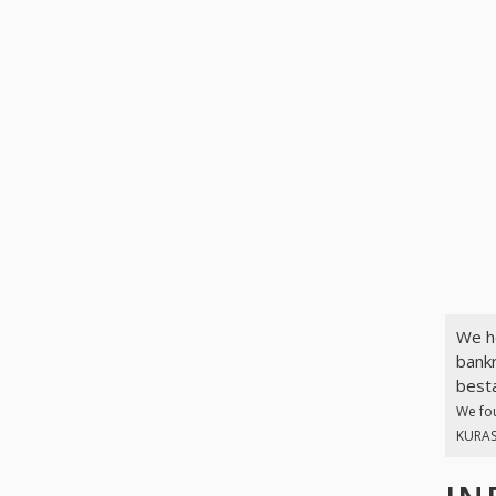
We h
bankr
best
We fo
KURAS.