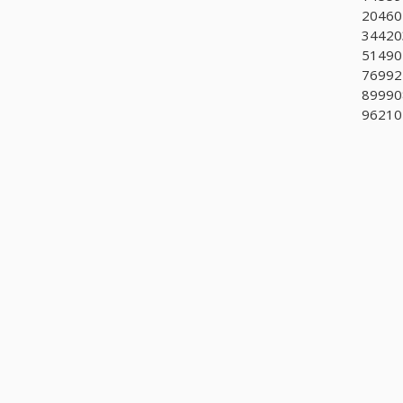
20460
34420
514907
769922
89990
962102