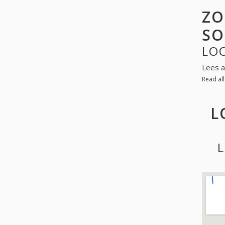
ZO
SO
LO
Lees a
Read al
L