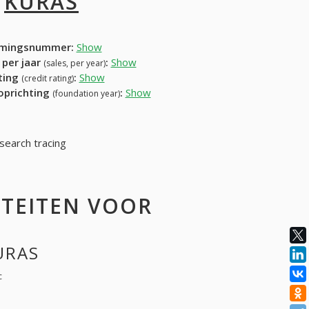
I
KURAS
mingsnummer:
Show
 per jaar
:
Show
(sales, per year)
ating
:
Show
(credit rating)
 oprichting
:
Show
(foundation year)
search tracing
ITEITEN VOOR
URAS
c