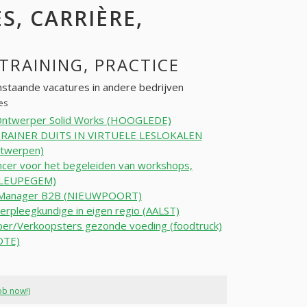
S, CARRIÈRE,
 TRAINING, PRACTICE
staande vacatures in andere bedrijven
es
ntwerper Solid Works (HOOGLEDE)
RAINER DUITS IN VIRTUELE LESLOKALEN
ntwerpen)
ncer voor het begeleiden van workshops,
(LEUPEGEM)
 Manager B2B (NIEUWPOORT)
erpleegkundige in eigen regio (AALST)
er/Verkoopsters gezonde voeding (foodtruck)
OTE)
ob now!)