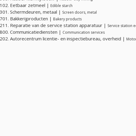
102. Eetbaar zetmeel |
Edible starch
301. Schermdeuren, metaal |
Screen doors, metal
01. Bakkerijproducten |
Bakery products
11. Reparatie van de service station apparatuur |
Service station 
800. Communicatiediensten |
Communication services
02. Autorecentrum licentie- en inspectiebureau, overheid |
Motor