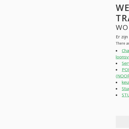
WE
TR
WO
Er zij
There a
Cha
loons
Ser
POE
(NOOR
ke
Stu
ST