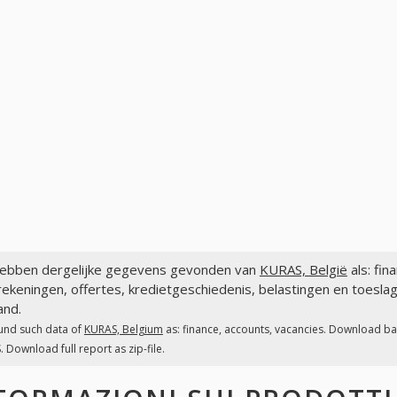
ebben dergelijke gegevens gevonden van
KURAS, België
als: fin
ekeningen, offertes, kredietgeschiedenis, belastingen en toesla
and.
und such data of
KURAS, Belgium
as: finance, accounts, vacancies. Download ban
 Download full report as zip-file.