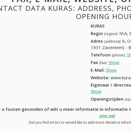
TACT DATA KURAS: ADDRESS, PHON
OPENING HOU
KURAS
Regio
:
N\A, 
(region)
Adres
:
6, O
(address)
1931 Zaventem) - 
Telefoon
:
S
(phone)
Fax
:
Show
32-5
(fax)
E-Mail:
Show
Website:
www.kura
Eigenaar / directe
Show
Openingstijden
(op
 u fouten gevonden of wilt u meer informatie in informati
ons op!
Did you find errors or would like to add more details in infor