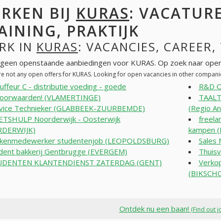
RKEN BIJ
KURAS
: VACATURE
AINING, PRAKTIJK
RK IN
KURAS
: VACANCIES, CAREER,
n geen openstaande aanbiedingen voor KURAS. Op zoek naar open
re not any open offers for KURAS. Looking for open vacancies in other compani
uffeur C - distributie voeding - goede
R&D O
voorwaarden! (VLAMERTINGE)
TAALT
vice Technieker (GLABBEEK-ZUURBEMDE)
(Regio A
TSHULP Noorderwijk - Oosterwijk
freela
DERWIJK)
kampen 
ukenmedewerker studentenjob (LEOPOLDSBURG)
Sales
dent bakkerij Gentbrugge (EVERGEM)
Thuisv
UDENTEN KLANTENDIENST ZATERDAG (GENT)
Verkop
(BIKSCH
Ontdek nu een baan!
(Find out j