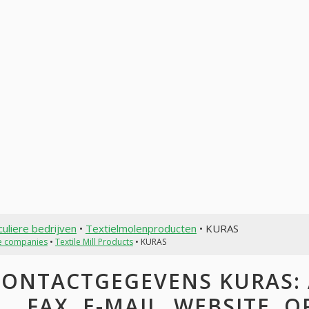
culiere bedrijven
•
Textielmolenproducten
• KURAS
te companies
•
Textile Mill Products
• KURAS
CONTACTGEGEVENS KURAS: 
FAX, E-MAIL, WEBSITE, 