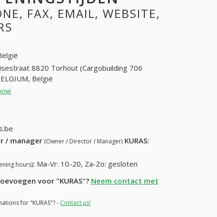
E, FAX, EMAIL, WEBSITE,
RS
België
isestraat 8820 Torhout (Cargobuilding 706
BELGIUM, België
how
32-50-22-14-58
0-22-32-96
s.be
ur / manager
KURAS
:
(Owner / Director / Manager)
:
Ma-Vr: 10-20, Za-Zo: gesloten
ening hours)
e toevoegen voor "KURAS"?
Neem contact met
mations for "KURAS"? -
Contact us!