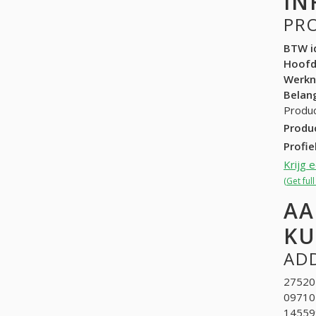
IN
PR
BTW id
Hoof
Werk
Belang
Produc
Produ
Profie
Krijg 
(Get ful
AA
KU
ADD
275205
09710
145599