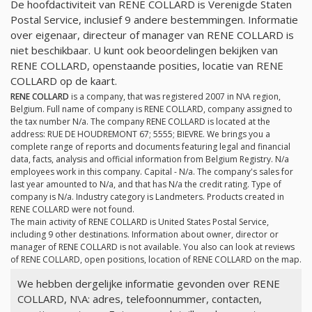
De hoofdactiviteit van RENE COLLARD is Verenigde Staten
Postal Service, inclusief 9 andere bestemmingen. Informatie
over eigenaar, directeur of manager van RENE COLLARD is
niet beschikbaar. U kunt ook beoordelingen bekijken van
RENE COLLARD, openstaande posities, locatie van RENE
COLLARD op de kaart.
RENE COLLARD
is a company, that was registered 2007 in N\A region,
Belgium. Full name of company is RENE COLLARD, company assigned to
the tax number
N/a
. The company RENE COLLARD is located at the
address: RUE DE HOUDREMONT 67; 5555; BIEVRE. We brings you a
complete range of reports and documents featuring legal and financial
data, facts, analysis and official information from Belgium Registry.
N/a
employees work in this company. Capital -
N/a
. The company's sales for
last year amounted to
N/a
, and that has
N/a
the credit rating. Type of
company is
N/a
. Industry category is Landmeters. Products created in
RENE COLLARD were not found.
The main activity of RENE COLLARD is United States Postal Service,
including 9 other destinations. Information about owner, director or
manager of RENE COLLARD is not available. You also can look at reviews
of RENE COLLARD, open positions, location of RENE COLLARD on the map.
We hebben dergelijke informatie gevonden over RENE
COLLARD, N\A: adres, telefoonnummer, contacten,