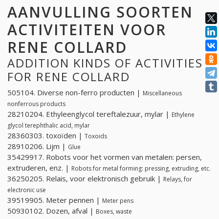
AANVULLING SOORTEN
ACTIVITEITEN VOOR
RENE COLLARD
ADDITION KINDS OF ACTIVITIES
FOR RENE COLLARD
505104. Diverse non-ferro producten |
Miscellaneous
nonferrous products
28210204. Ethyleenglycol tereftalezuur, mylar |
Ethylene
glycol terephthalic acid, mylar
28360303. toxoïden |
Toxoids
28910206. Lijm |
Glue
35429917. Robots voor het vormen van metalen: persen,
extruderen, enz. |
Robots for metal forming: pressing, extruding, etc.
36250205. Relais, voor elektronisch gebruik |
Relays, for
electronic use
39519905. Meter pennen |
Meter pens
50930102. Dozen, afval |
Boxes, waste