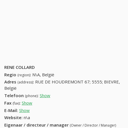
RENE COLLARD
Regio
:
N\A, België
(region)
Adres
:
RUE DE HOUDREMONT 67; 5555; BIEVRE,
(address)
België
Telefoon
:
Show
61511511 (+32-61511511)
(phone)
Fax
:
Show
+32 (19) 688-58-18
(fax)
E-Mail:
Show
Website:
n\a
Eigenaar / directeur / manager
(Owner / Director / Manager)