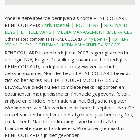
Andere gerelateerde bedrijven als come RENE COLLARD
RENE COLLARD:
Shirly Boetiek
|
ROTTIERS
|
REGINALD
LEYS
|
E. TIELEMANS
|
MEDIA MANAGEMENT & SERVICES
Other related companies as RENE COLLARD:
Shirly Boetiek
|
ROTTIERS
|
REGINALD LEYS
|
E. TIELEMANS
|
MEDIA MANAGEMENT & SERVICES
RENE COLLARD
is een bedrijf dat 2007 is geregistreerd in
de regio N\A, België. De volledige naam van het bedrijf is
RENE COLLARD, bedrijf dat is toegewezen aan het
belastingnummer
N/a
. Het bedrijf RENE COLLARD bevindt
zich op het adres: RUE DE HOUDREMONT 67; 5555;
BIEVRE. We bieden u een complete reeks rapporten en
documenten met juridische en financiële gegevens, feiten,
analyse en officiële informatie van het Belgische register.
Werknemers van
N/a
werken in dit bedrijf. Kapitaal -
N/a
. De
omzet van het bedrijf voor het afgelopen jaar bedroeg
N/a
,
en dat heeft
N/a
de creditrating. Type bedrijf is
N/a
.
Branchecategorie is Landmeters. Producten gemaakt in
RENE COLLARD zijn niet gevonden.