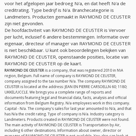
voor het afgelopen jaar bedroeg
N/a
, en dat heeft
N/a
de
creditrating. Type bedrijf is
N/a
. Branchecategorie is
Landmeters. Producten gemaakt in RAYMOND DE CEUSTER
zijn niet gevonden.
De hoofdactiviteit van RAYMOND DE CEUSTER is Vervoer
per lucht, inclusief 6 andere bestemmingen. Informatie over
eigenaar, directeur of manager van RAYMOND DE CEUSTER
is niet beschikbaar. U kunt ook beoordelingen bekijken van
RAYMOND DE CEUSTER, openstaande posities, locatie van
RAYMOND DE CEUSTER op de kaart.
RAYMOND DE CEUSTER
is a company, that was registered 2010 in N\A
region, Belgium. Full name of company is RAYMOND DE CEUSTER,
company assigned to the tax number
N/a
. The company RAYMOND DE
CEUSTER is located at the address: JEAN EN PIERRE CARSOELLN 60; 1180;
UKKEL/UCCLE. We brings you a complete range of reports and
documents featuring legal and financial data, facts, analysis and official
information from Belgium Registry.
N/a
employees work in this company.
Capital -
N/a
. The company's sales for last year amounted to
N/a
, and that
has
N/a
the credit rating. Type of company is
N/a
. Industry category is
Landmeters. Products created in RAYMOND DE CEUSTER were not found.
The main activity of RAYMOND DE CEUSTER is Transportation by Air,
including 6 other destinations. Information about owner, director or
manager of RAYMOND DE CEUSTER is not available. You also can look at