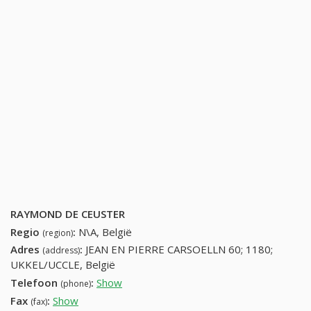
RAYMOND DE CEUSTER
Regio
:
N\A, België
(region)
Adres
:
JEAN EN PIERRE CARSOELLN 60; 1180;
(address)
UKKEL/UCCLE, België
Telefoon
:
Show
23745476 (+32-23745476)
(phone)
Fax
:
Show
+32 (68) 364-31-37
(fax)