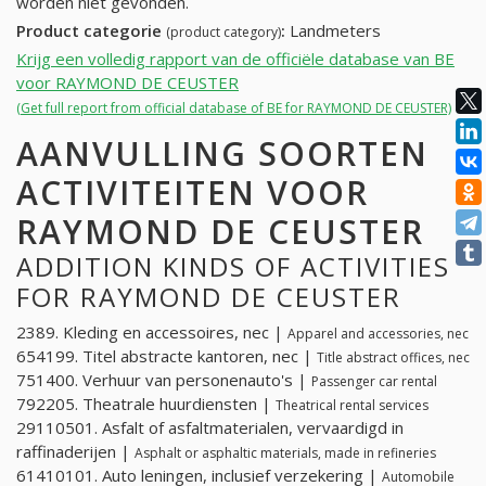
worden niet gevonden.
Product categorie
:
Landmeters
(product category)
Krijg een volledig rapport van de officiële database van BE
voor RAYMOND DE CEUSTER
(Get full report from official database of BE for RAYMOND DE CEUSTER)
AANVULLING SOORTEN
ACTIVITEITEN VOOR
RAYMOND DE CEUSTER
ADDITION KINDS OF ACTIVITIES
FOR RAYMOND DE CEUSTER
2389. Kleding en accessoires, nec |
Apparel and accessories, nec
654199. Titel abstracte kantoren, nec |
Title abstract offices, nec
751400. Verhuur van personenauto's |
Passenger car rental
792205. Theatrale huurdiensten |
Theatrical rental services
29110501. Asfalt of asfaltmaterialen, vervaardigd in
raffinaderijen |
Asphalt or asphaltic materials, made in refineries
61410101. Auto leningen, inclusief verzekering |
Automobile