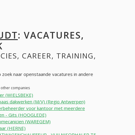
UDT
: VACATURES,
K
CIES, CAREER, TRAINING,
zoek naar openstaande vacatures in andere
n other companies
ker (WIELSBEKE)
baas dakwerken (M/V) (Regio Antwerpen)
erbeheerder voor kantoor met meerdere
gen - Gits (HOOGLEDE)
romecanicien (WAREGEM)
aar (HERNE)
TWAGENCHAUFFEUR - VUILNISOPHALER TE