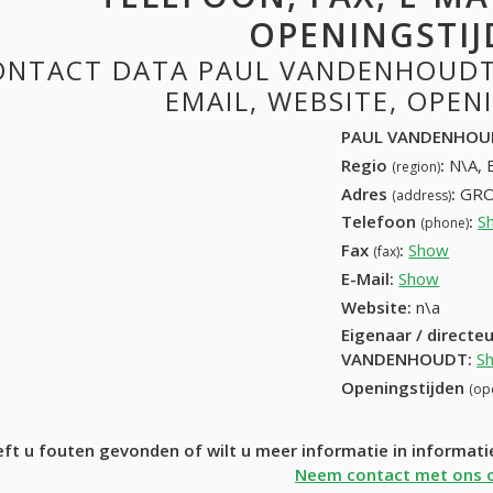
OPENINGSTIJ
ONTACT DATA PAUL VANDENHOUDT:
EMAIL, WEBSITE, OPE
PAUL VANDENHOU
Regio
:
N\A, 
(region)
Adres
:
GRO
(address)
Telefoon
:
S
(phone)
Fax
:
Show
+32 (
(fax)
E-Mail:
Show
Website:
n\a
Eigenaar / directe
VANDENHOUDT
:
S
Openingstijden
(op
ft u fouten gevonden of wilt u meer informatie in inform
Neem contact met ons 