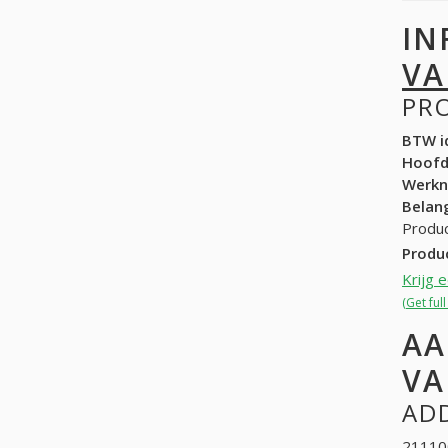
IN
V
PR
BTW id
Hoof
Werk
Belang
Produ
Produ
Krijg 
(Get fu
AA
V
ADD
211100