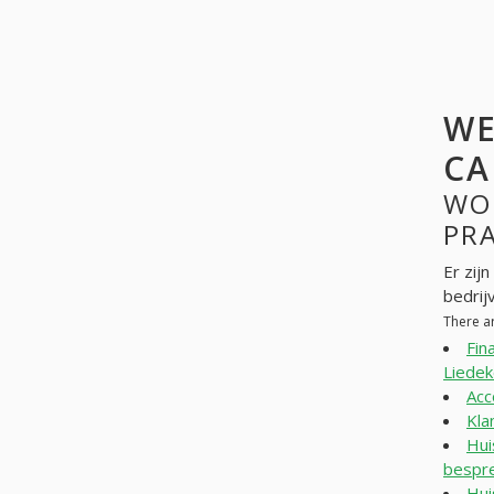
WE
CA
WO
PR
Er zij
bedrij
There a
Fin
Liedek
Acc
Kla
Hui
bespr
Hui