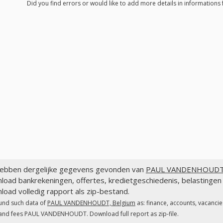
Did you find errors or would like to add more details in informati
ebben dergelijke gegevens gevonden van
PAUL VANDENHOUDT,
load bankrekeningen, offertes, kredietgeschiedenis, belastin
oad volledig rapport als zip-bestand.
und such data of
PAUL VANDENHOUDT, Belgium
as: finance, accounts, vacancie
and fees PAUL VANDENHOUDT. Download full report as zip-file.