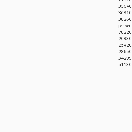
356401
363101
382606
propert
782203
203304
254202
286501
342999
51130