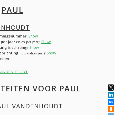
I
PAUL
ENHOUDT
mingsnummer:
Show
 per jaar
:
Show
(sales, per year)
ating
:
Show
(credit rating)
 oprichting
:
Show
(foundation year)
nden.
AUL VANDENHOUDT
TEITEN VOOR PAUL
 PAUL VANDENHOUDT