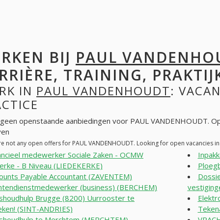
RKEN BIJ
PAUL VANDENHO
RRIÈRE, TRAINING, PRAKTIJ
RK IN
PAUL VANDENHOUDT
: VACAN
ACTICE
n geen openstaande aanbiedingen voor PAUL VANDENHOUDT. Op 
ven
re not any open offers for PAUL VANDENHOUDT. Looking for open vacancies i
ancieel medewerker Sociale Zaken - OCMW
Inpak
erke - B Niveau (LIEDEKERKE)
Ploeg
ounts Payable Accountant (ZAVENTEM)
Dossi
ntendienstmedewerker (business) (BERCHEM)
vestigin
shoudhulp Brugge (8200) Uurrooster te
Elekt
eken! (SINT-ANDRIES)
Teken
shoudhulp te Merchtem (MERCHTEM)
VRACH