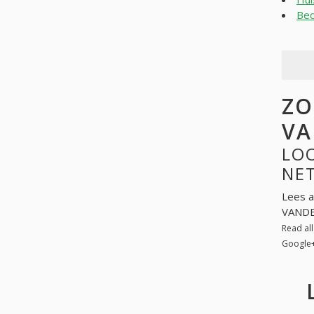
Bed
ZO
VA
LO
NE
Lees a
VANDE
Read al
Google