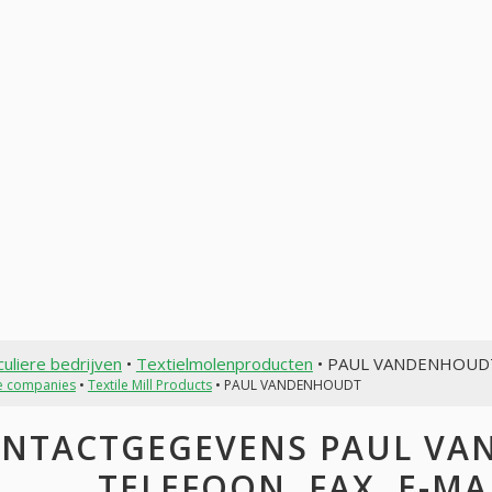
culiere bedrijven
•
Textielmolenproducten
• PAUL VANDENHOUD
te companies
•
Textile Mill Products
• PAUL VANDENHOUDT
NTACTGEGEVENS PAUL VA
TELEFOON, FAX, E-MAI