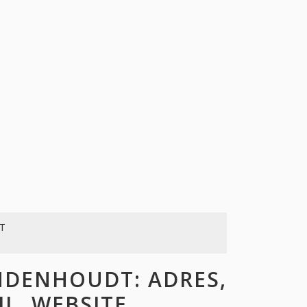
T
NDENHOUDT: ADRES,
L, WEBSITE,