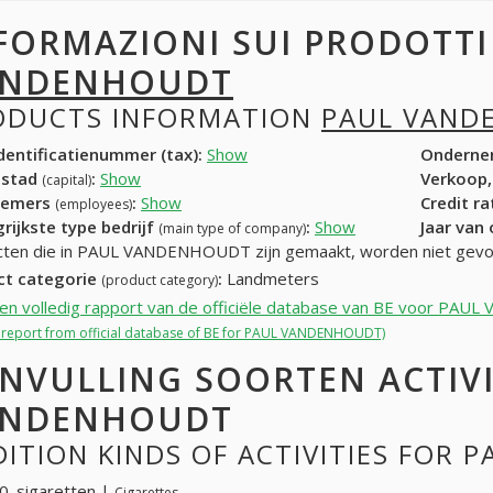
FORMAZIONI SUI PRODOTT
ANDENHOUDT
ODUCTS INFORMATION
PAUL VAND
entificatienummer (tax):
Show
Onderne
dstad
:
Show
Verkoop,
(capital)
nemers
:
Show
Credit r
(employees)
rijkste type bedrijf
:
Show
Jaar van
(main type of company)
cten die in PAUL VANDENHOUDT zijn gemaakt, worden niet gevo
ct categorie
:
Landmeters
(product category)
een volledig rapport van de officiële database van BE voor P
ll report from official database of BE for PAUL VANDENHOUDT)
NVULLING SOORTEN ACTIVI
ANDENHOUDT
ITION KINDS OF ACTIVITIES FOR
. sigaretten |
Cigarettes