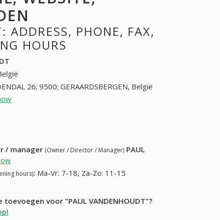
DEN
 ADDRESS, PHONE, FAX,
NING HOURS
DT
België
ENDAL 26; 9500; GERAARDSBERGEN, België
how
54417367 (+32-54417367)
9) 442-20-62
ur / manager
PAUL
(Owner / Director / Manager)
how
:
Ma-Vr: 7-18, Za-Zo: 11-15
ening hours)
atie toevoegen voor "PAUL VANDENHOUDT"?
op!