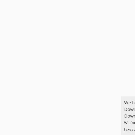
We h
Down
Downl
We fo
taxes 