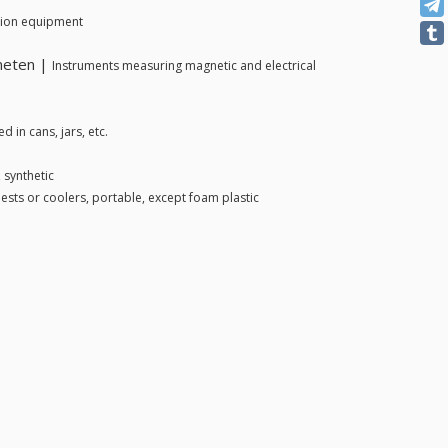
ction equipment
meten |
Instruments measuring magnetic and electrical
 in cans, jars, etc.
 synthetic
hests or coolers, portable, except foam plastic