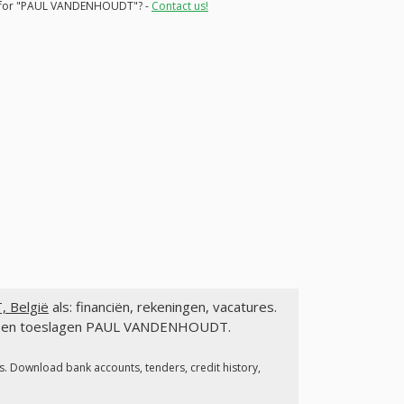
ons for "PAUL VANDENHOUDT"? -
Contact us!
 België
als: financiën, rekeningen, vacatures.
gen en toeslagen PAUL VANDENHOUDT.
s. Download bank accounts, tenders, credit history,