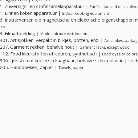
. Zuiverings- en stofinzamelapparatuur |
Purification and dust colle
. Binnen koken apparatuur |
Indoor cooking equipment
. Instrumenten die magnetische en elektrische eigenschappen 
ies
. Filmafbeelding |
Motion picture distribution
01. Artisjokken: verpakt in blikjes, potten, enz. |
Artichokes: packaged
07. Garment rekken, behalve hout |
Garment racks, except wood
12. Food kleurstoffen of kleuren, synthetisch |
Food dyes or colors,
06. Ijskisten of koelers, draagbaar, behalve schuimplastic |
Ice c
205. Handdoeken, papier |
Towels, paper