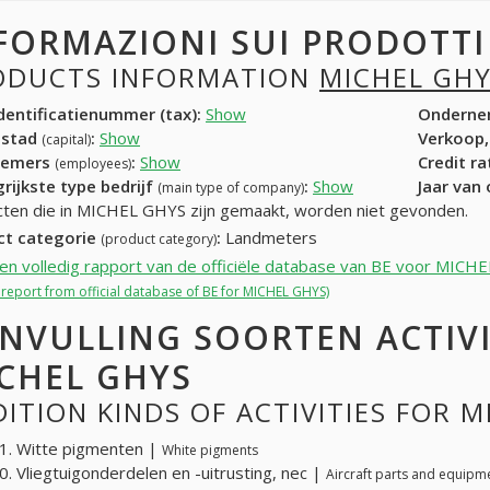
FORMAZIONI SUI PRODOTT
ODUCTS INFORMATION
MICHEL GH
entificatienummer (tax):
Show
Onderne
dstad
:
Show
Verkoop,
(capital)
nemers
:
Show
Credit r
(employees)
rijkste type bedrijf
:
Show
Jaar van
(main type of company)
ten die in MICHEL GHYS zijn gemaakt, worden niet gevonden.
ct categorie
:
Landmeters
(product category)
een volledig rapport van de officiële database van BE voor MICH
l report from official database of BE for MICHEL GHYS)
NVULLING SOORTEN ACTIV
CHEL GHYS
ITION KINDS OF ACTIVITIES FOR 
1. Witte pigmenten |
White pigments
. Vliegtuigonderdelen en -uitrusting, nec |
Aircraft parts and equipm