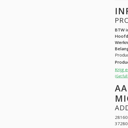
IN
PR
BTW id
Hoof
Werk
Belang
Produc
Produ
Krijg 
(Get ful
AA
MI
ADD
28160
372800