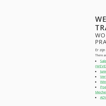
WE
TR
WO
PR
Er zij
There a
Sal
(WEVE
Jun
Ver
Win
Poe
Mechel
AD