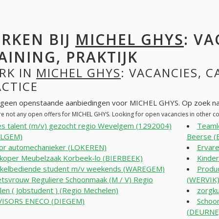
RKEN BIJ
MICHEL GHYS
: VA
AINING, PRAKTIJK
RK IN
MICHEL GHYS
: VACANCIES, C
ACTICE
n geen openstaande aanbiedingen voor MICHEL GHYS. Op zoek na
re not any open offers for MICHEL GHYS. Looking for open vacancies in other 
es talent (m/v) gezocht regio Wevelgem (1292004)
Teamle
LGEM)
Beerse (
ior automechanieker (LOKEREN)
Ervar
koper Meubelzaak Korbeek-lo (BIERBEEK)
Kinder
kelbediende student m/v weekends (WAREGEM)
Produc
tsvrouw Reguliere Schoonmaak (M / V) Regio
(WERVIK
en ( Jobstudent ) (Regio Mechelen)
zorgk
VISORS ENECO (DIEGEM)
Schoon
(DEURNE