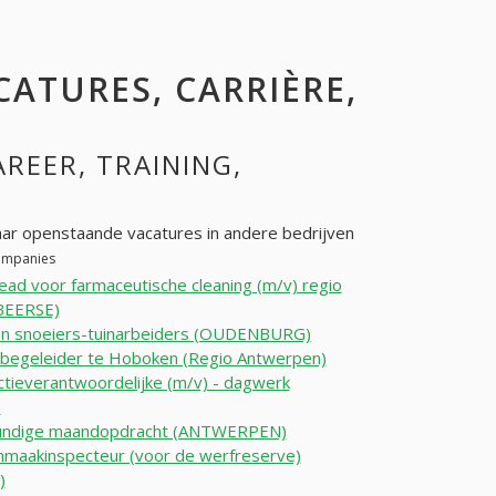
CATURES, CARRIÈRE,
AREER, TRAINING,
ar openstaande vacatures in andere bedrijven
companies
ad voor farmaceutische cleaning (m/v) regio
BEERSE)
en snoeiers-tuinarbeiders (OUDENBURG)
begeleider te Hoboken (Regio Antwerpen)
tieverantwoordelijke (m/v) - dagwerk
)
undige maandopdracht (ANTWERPEN)
maakinspecteur (voor de werfreserve)
)