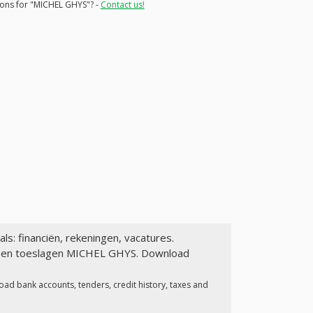
tions for "MICHEL GHYS"? -
Contact us!
als: financiën, rekeningen, vacatures.
en en toeslagen MICHEL GHYS. Download
oad bank accounts, tenders, credit history, taxes and