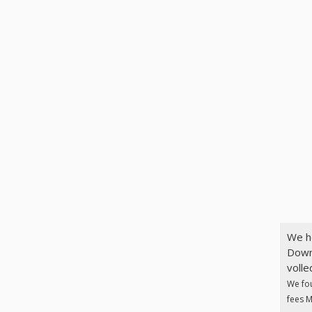
We h
Down
volle
We fo
fees M