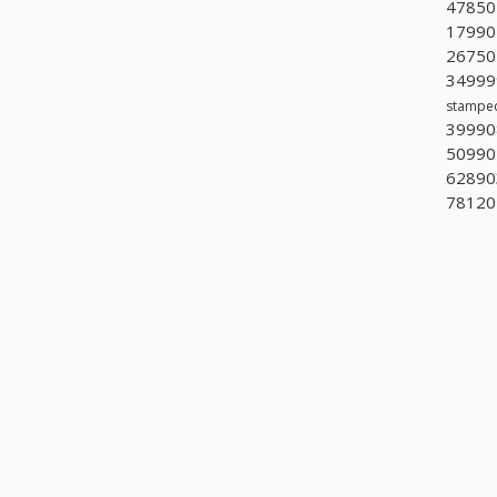
478502
17990
267501
349999
stampe
39990
50990
628903
781201