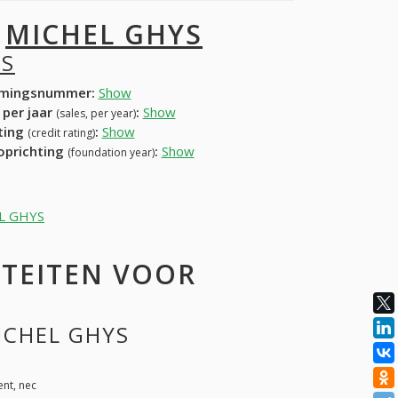
I
MICHEL GHYS
YS
mingsnummer:
Show
 per jaar
:
Show
(sales, per year)
ating
:
Show
(credit rating)
 oprichting
:
Show
(foundation year)
EL GHYS
ITEITEN VOOR
MICHEL GHYS
ent, nec