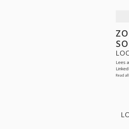
ZO
SO
LOO
Lees a
Linked
Read al
L