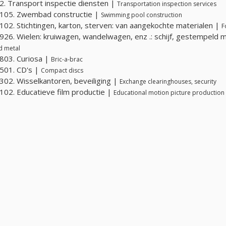
. Transport inspectie diensten |
Transportation inspection services
105. Zwembad constructie |
Swimming pool construction
02. Stichtingen, karton, sterven: van aangekochte materialen |
F
26. Wielen: kruiwagen, wandelwagen, enz .: schijf, gestempeld 
d metal
803. Curiosa |
Bric-a-brac
501. CD's |
Compact discs
02. Wisselkantoren, beveiliging |
Exchange clearinghouses, security
02. Educatieve film productie |
Educational motion picture production