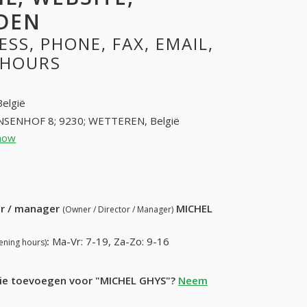
DEN
SS, PHONE, FAX, EMAIL,
 HOURS
België
NSENHOF 8; 9230; WETTEREN, België
how
93660811 (+32-93660811)
9) 121-35-20
ur / manager
MICHEL
(Owner / Director / Manager)
:
Ma-Vr: 7-19, Za-Zo: 9-16
ening hours)
atie toevoegen voor "MICHEL GHYS"?
Neem