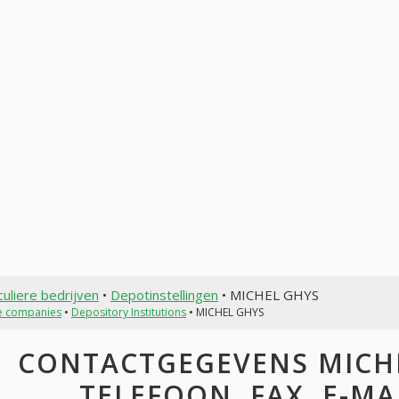
culiere bedrijven
•
Depotinstellingen
• MICHEL GHYS
te companies
•
Depository Institutions
• MICHEL GHYS
CONTACTGEGEVENS MICHE
TELEFOON, FAX, E-MAI