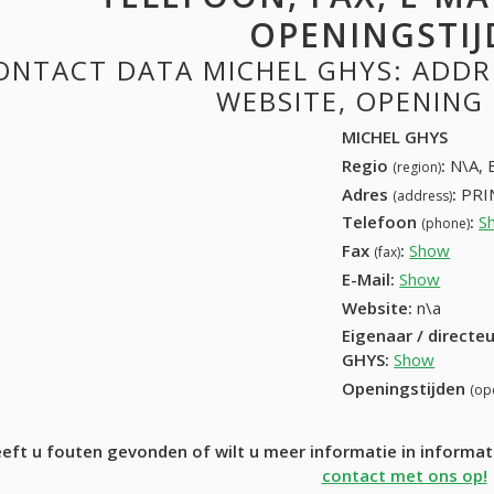
OPENINGSTIJ
ONTACT DATA MICHEL GHYS: ADDRE
WEBSITE, OPENING
MICHEL GHYS
Regio
:
N\A, 
(region)
Adres
:
PRI
(address)
Telefoon
:
S
(phone)
Fax
:
Show
+32 (
(fax)
E-Mail:
Show
Website:
n\a
Eigenaar / directe
GHYS
:
Show
Openingstijden
(op
eft u fouten gevonden of wilt u meer informatie in inform
contact met ons op!