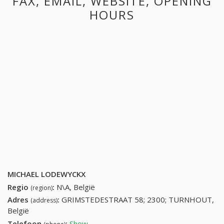
FAX, EMAIL, WEBSITE, OPENING
HOURS
MICHAEL LODEWYCKX
Regio
:
N\A, België
(region)
Adres
:
GRIMSTEDESTRAAT 58; 2300; TURNHOUT,
(address)
België
Telefoon
:
Show
14439647 (+32-14439647)