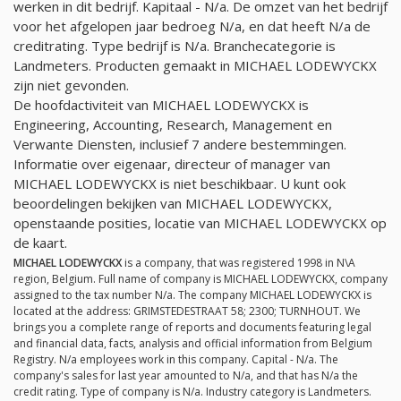
werken in dit bedrijf. Kapitaal -
N/a
. De omzet van het bedrijf
voor het afgelopen jaar bedroeg
N/a
, en dat heeft
N/a
de
creditrating. Type bedrijf is
N/a
. Branchecategorie is
Landmeters. Producten gemaakt in MICHAEL LODEWYCKX
zijn niet gevonden.
De hoofdactiviteit van MICHAEL LODEWYCKX is
Engineering, Accounting, Research, Management en
Verwante Diensten, inclusief 7 andere bestemmingen.
Informatie over eigenaar, directeur of manager van
MICHAEL LODEWYCKX is niet beschikbaar. U kunt ook
beoordelingen bekijken van MICHAEL LODEWYCKX,
openstaande posities, locatie van MICHAEL LODEWYCKX op
de kaart.
MICHAEL LODEWYCKX
is a company, that was registered 1998 in N\A
region, Belgium. Full name of company is MICHAEL LODEWYCKX, company
assigned to the tax number
N/a
. The company MICHAEL LODEWYCKX is
located at the address: GRIMSTEDESTRAAT 58; 2300; TURNHOUT. We
brings you a complete range of reports and documents featuring legal
and financial data, facts, analysis and official information from Belgium
Registry.
N/a
employees work in this company. Capital -
N/a
. The
company's sales for last year amounted to
N/a
, and that has
N/a
the
credit rating. Type of company is
N/a
. Industry category is Landmeters.