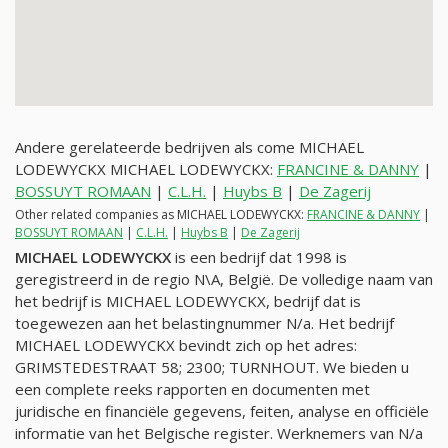
Andere gerelateerde bedrijven als come MICHAEL
LODEWYCKX MICHAEL LODEWYCKX:
FRANCINE & DANNY
|
BOSSUYT ROMAAN
|
C.L.H.
|
Huybs B
|
De Zagerij
Other related companies as MICHAEL LODEWYCKX:
FRANCINE & DANNY
|
BOSSUYT ROMAAN
|
C.L.H.
|
Huybs B
|
De Zagerij
MICHAEL LODEWYCKX
is een bedrijf dat 1998 is
geregistreerd in de regio N\A, België. De volledige naam van
het bedrijf is MICHAEL LODEWYCKX, bedrijf dat is
toegewezen aan het belastingnummer
N/a
. Het bedrijf
MICHAEL LODEWYCKX bevindt zich op het adres:
GRIMSTEDESTRAAT 58; 2300; TURNHOUT. We bieden u
een complete reeks rapporten en documenten met
juridische en financiële gegevens, feiten, analyse en officiële
informatie van het Belgische register. Werknemers van
N/a