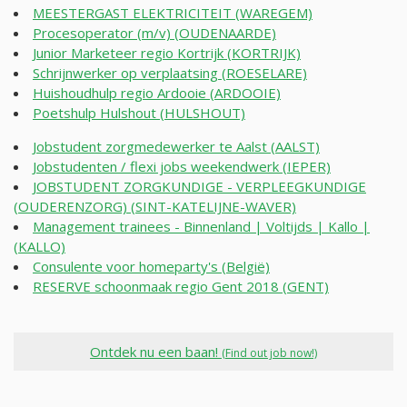
MEESTERGAST ELEKTRICITEIT (WAREGEM)
Procesoperator (m/v) (OUDENAARDE)
Junior Marketeer regio Kortrijk (KORTRIJK)
Schrijnwerker op verplaatsing (ROESELARE)
Huishoudhulp regio Ardooie (ARDOOIE)
Poetshulp Hulshout (HULSHOUT)
Jobstudent zorgmedewerker te Aalst (AALST)
Jobstudenten / flexi jobs weekendwerk (IEPER)
JOBSTUDENT ZORGKUNDIGE - VERPLEEGKUNDIGE
(OUDERENZORG) (SINT-KATELIJNE-WAVER)
Management trainees - Binnenland | Voltijds | Kallo |
(KALLO)
Consulente voor homeparty's (België)
RESERVE schoonmaak regio Gent 2018 (GENT)
Ontdek nu een baan!
(Find out job now!)