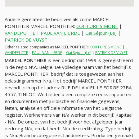
Andere gerelateerde bedrijven als come MARCEL
PONTHIER MARCEL PONTHIER:
COIFFURE SIMONE
|
VANDEPUTTE
|
PAUL VAN LIERDE
|
Gai Séjour (Le)
|
PATRICK DE VUYST
Other related companies as MARCEL PONTHIER:
COIFFURE SIMONE
|
VANDEPUTTE
|
PAUL VAN LIERDE
|
Gai Séjour (Le)
|
PATRICK DE VUYST
MARCEL PONTHIER
is een bedrijf dat 1999 is geregistreerd
in de regio N\A, België. De volledige naam van het bedrijf is
MARCEL PONTHIER, bedrijf dat is toegewezen aan het
belastingnummer
N/a
. Het bedrijf MARCEL PONTHIER
bevindt zich op het adres: RUE DE LA VIEILLE FORGE 27BA;
4557; TINLOT. We bieden u een complete reeks rapporten
en documenten met juridische en financiële gegevens,
feiten, analyse en officiële informatie van het Belgische
register. Werknemers van
N/a
werken in dit bedrijf. Kapitaal
-
N/a
. De omzet van het bedrijf voor het afgelopen jaar
bedroeg
N/a
, en dat heeft
N/a
de creditrating. Type bedrijf
is
N/a
. Branchecategorie is Landmeters. Producten gemaakt