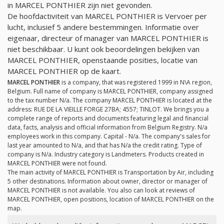
in MARCEL PONTHIER zijn niet gevonden.
De hoofdactiviteit van MARCEL PONTHIER is Vervoer per
lucht, inclusief 5 andere bestemmingen. Informatie over
eigenaar, directeur of manager van MARCEL PONTHIER is
niet beschikbaar. U kunt ook beoordelingen bekijken van
MARCEL PONTHIER, openstaande posities, locatie van
MARCEL PONTHIER op de kaart.
MARCEL PONTHIER
is a company, that was registered 1999 in N\A region,
Belgium. Full name of company is MARCEL PONTHIER, company assigned
to the tax number
N/a
. The company MARCEL PONTHIER is located at the
address: RUE DE LA VIEILLE FORGE 27BA; 4557; TINLOT. We brings you a
complete range of reports and documents featuring legal and financial
data, facts, analysis and official information from Belgium Registry.
N/a
employees work in this company. Capital -
N/a
. The company's sales for
last year amounted to
N/a
, and that has
N/a
the credit rating. Type of
company is
N/a
. Industry category is Landmeters. Products created in
MARCEL PONTHIER were not found.
The main activity of MARCEL PONTHIER is Transportation by Air, including
5 other destinations. Information about owner, director or manager of
MARCEL PONTHIER is not available. You also can look at reviews of
MARCEL PONTHIER, open positions, location of MARCEL PONTHIER on the
map.