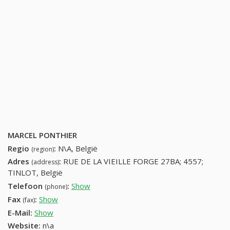
MARCEL PONTHIER
Regio
:
N\A, België
(region)
Adres
:
RUE DE LA VIEILLE FORGE 27BA; 4557;
(address)
TINLOT, België
Telefoon
:
Show
85511583 (+32-85511583)
(phone)
Fax
:
Show
+32 (16) 311-98-29
(fax)
E-Mail:
Show
Website:
n\a