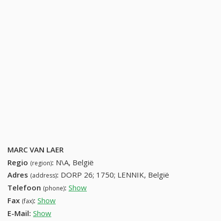
MARC VAN LAER
Regio
:
N\A, België
(region)
Adres
:
DORP 26; 1750; LENNIK, België
(address)
Telefoon
:
Show
25322600 (+32-25322600)
(phone)
Fax
:
Show
+32 (61) 630-61-42
(fax)
E-Mail:
Show