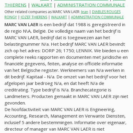
THIERENS
|
WALKART
|
ADMINISTRATION COMMUNALE
Other related companies as MARC VAN LAER:
Jean
|
DIABLES ROUGES
RONGY
|
JOZEF THIERENS
|
WALKART
|
ADMINISTRATION COMMUNALE
MARC VAN LAER
is een bedrijf dat 1988 is geregistreerd in
de regio N\A, België. De volledige naam van het bedrijf is
MARC VAN LAER, bedrijf dat is toegewezen aan het
belastingnummer
N/a
. Het bedrijf MARC VAN LAER bevindt
zich op het adres: DORP 26; 1750; LENNIK. We bieden u een
complete reeks rapporten en documenten met juridische en
financiële gegevens, feiten, analyse en officiële informatie
van het Belgische register. Werknemers van
N/a
werken in
dit bedrijf. Kapitaal -
N/a
. De omzet van het bedrijf voor het
afgelopen jaar bedroeg
N/a
, en dat heeft
N/a
de
creditrating. Type bedrijf is
N/a
. Branchecategorie is
Landmeters. Producten gemaakt in MARC VAN LAER zijn niet
gevonden.
De hoofdactiviteit van MARC VAN LAER is Engineering,
Accounting, Research, Management en Verwante Diensten,
inclusief 5 andere bestemmingen. Informatie over eigenaar,
directeur of manager van MARC VAN LAER is niet