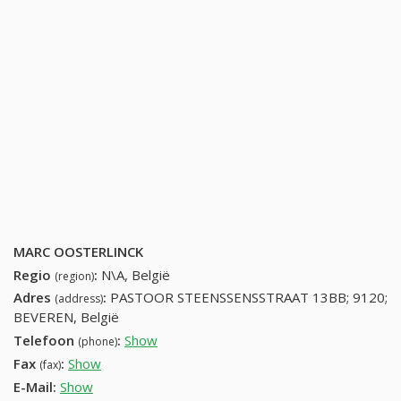
MARC OOSTERLINCK
Regio
:
N\A, België
(region)
Adres
:
PASTOOR STEENSSENSSTRAAT 13BB; 9120;
(address)
BEVEREN, België
Telefoon
:
Show
37758883 (+32-37758883)
(phone)
Fax
:
Show
+32 (59) 893-76-22
(fax)
E-Mail:
Show