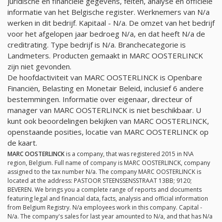
juridische en financiële gegevens, feiten, analyse en officiële
informatie van het Belgische register. Werknemers van
N/a
werken in dit bedrijf. Kapitaal -
N/a
. De omzet van het bedrijf
voor het afgelopen jaar bedroeg
N/a
, en dat heeft
N/a
de
creditrating. Type bedrijf is
N/a
. Branchecategorie is
Landmeters. Producten gemaakt in MARC OOSTERLINCK
zijn niet gevonden.
De hoofdactiviteit van MARC OOSTERLINCK is Openbare
Financiën, Belasting en Monetair Beleid, inclusief 6 andere
bestemmingen. Informatie over eigenaar, directeur of
manager van MARC OOSTERLINCK is niet beschikbaar. U
kunt ook beoordelingen bekijken van MARC OOSTERLINCK,
openstaande posities, locatie van MARC OOSTERLINCK op
de kaart.
MARC OOSTERLINCK
is a company, that was registered 2015 in N\A
region, Belgium. Full name of company is MARC OOSTERLINCK, company
assigned to the tax number
N/a
. The company MARC OOSTERLINCK is
located at the address: PASTOOR STEENSSENSSTRAAT 13BB; 9120;
BEVEREN. We brings you a complete range of reports and documents
featuring legal and financial data, facts, analysis and official information
from Belgium Registry.
N/a
employees work in this company. Capital -
N/a
. The company's sales for last year amounted to
N/a
, and that has
N/a