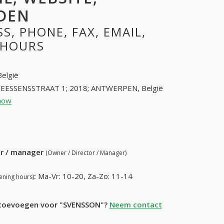
DEN
, PHONE, FAX, EMAIL,
 HOURS
België
EESSENSSTRAAT 1; 2018; ANTWERPEN, België
how
32342024
86) 587-40-44
ur / manager
(Owner / Director / Manager)
:
Ma-Vr: 10-20, Za-Zo: 11-14
ening hours)
e toevoegen voor "SVENSSON"?
Neem contact