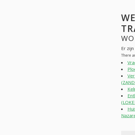
WE
TR
WO
Er zij
There a
Vra
Plo
Ver
(ZAN
Ke
Ent
(LOKE
Hui
Nazar