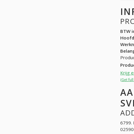
IN
PR
BTW id
Hoof
Werk
Belang
Produc
Produ
Krijg 
(Get ful
AA
SV
ADD
6799. 
025900