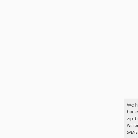
We h
bankr
zip-b
We fo
SVENSS