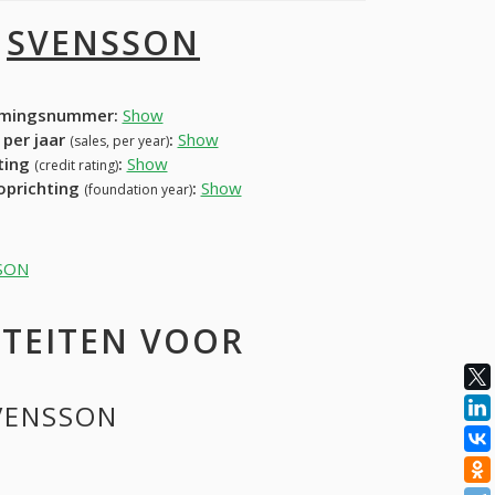
I
SVENSSON
mingsnummer:
Show
 per jaar
:
Show
(sales, per year)
ating
:
Show
(credit rating)
 oprichting
:
Show
(foundation year)
SSON
ITEITEN VOOR
SVENSSON