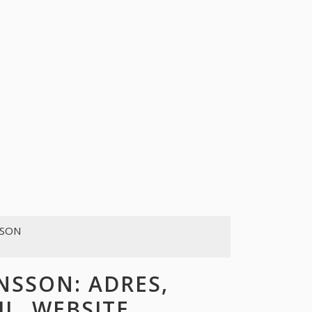
SSON
SSON: ADRES,
L, WEBSITE,