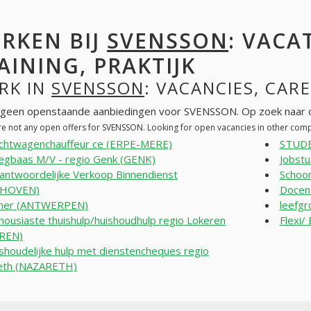
RKEN BIJ
SVENSSON
: VACA
AINING, PRAKTIJK
RK IN
SVENSSON
: VACANCIES, CAR
n geen openstaande aanbiedingen voor SVENSSON. Op zoek naar 
re not any open offers for SVENSSON. Looking for open vacancies in other com
chtwagenchauffeur ce (ERPE-MERE)
STUDE
egbaas M/V - regio Genk (GENK)
Jobst
antwoordelijke Verkoop Binnendienst
Schoon
DHOVEN)
Docent
lner (ANTWERPEN)
leefg
housiaste thuishulp/huishoudhulp regio Lokeren
Flexi/
REN)
shoudelijke hulp met dienstencheques regio
eth (NAZARETH)