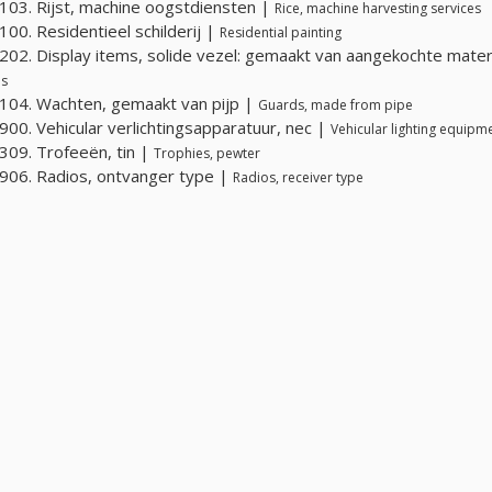
03. Rijst, machine oogstdiensten |
Rice, machine harvesting services
00. Residentieel schilderij |
Residential painting
02. Display items, solide vezel: gemaakt van aangekochte mater
ls
04. Wachten, gemaakt van pijp |
Guards, made from pipe
00. Vehicular verlichtingsapparatuur, nec |
Vehicular lighting equipm
09. Trofeeën, tin |
Trophies, pewter
06. Radios, ontvanger type |
Radios, receiver type