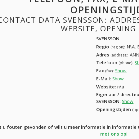
OPENINGSTIJ
CONTACT DATA SVENSSON: ADDRESS
WEBSITE, OPENING
SVENSSON
Regio
:
N\A, 
(region)
Adres
:
ANN
(address)
Telefoon
:
S
(phone)
Fax
:
Show
+32 (
(fax)
E-Mail:
Show
Website:
n\a
Eigenaar / directe
SVENSSON
:
Show
Openingstijden
(op
t u fouten gevonden of wilt u meer informatie in informati
met ons op!