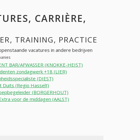
TURES, CARRIÈRE,
EER, TRAINING, PRACTICE
openstaande vacatures in andere bedrijven
panies
NT BAR/AFWASSER (KNOKKE-HEIST)
udenten zondagwerk +18 (LIER)
heidsspecialiste (DIEST)
 Duits (Regio Hasselt)
roepbegeleider (BORGERHOUT)
 Extra voor de middagen (AALST)