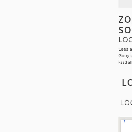
ZO
SO
LO
Lees a
Googl
Read al
L
LO