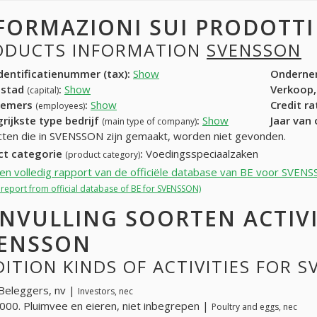
FORMAZIONI SUI PRODOTT
ODUCTS INFORMATION
SVENSSON
entificatienummer (tax):
Show
Onderne
dstad
:
Show
Verkoop,
(capital)
nemers
:
Show
Credit r
(employees)
rijkste type bedrijf
:
Show
Jaar van
(main type of company)
ten die in SVENSSON zijn gemaakt, worden niet gevonden.
ct categorie
:
Voedingsspeciaalzaken
(product category)
een volledig rapport van de officiële database van BE voor SVEN
l report from official database of BE for SVENSSON)
NVULLING SOORTEN ACTIV
ENSSON
ITION KINDS OF ACTIVITIES FOR 
Beleggers, nv |
Investors, nec
00. Pluimvee en eieren, niet inbegrepen |
Poultry and eggs, nec