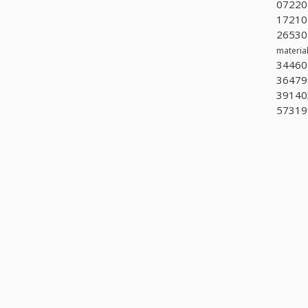
072201
172101
265302
materia
344601
364799
391403
573199