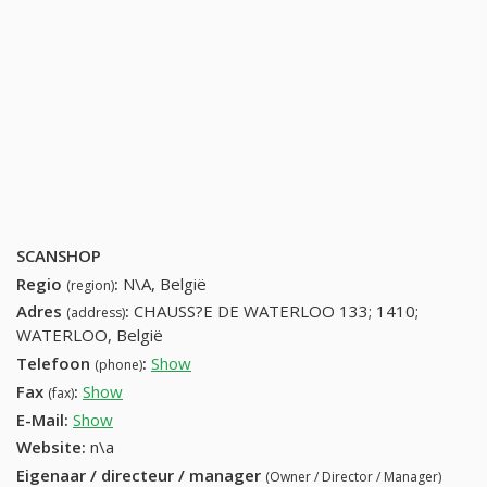
SCANSHOP
Regio
:
N\A, België
(region)
Adres
:
CHAUSS?E DE WATERLOO 133; 1410;
(address)
WATERLOO, België
Telefoon
:
Show
23511275 (+32-23511275)
(phone)
Fax
:
Show
+32 (57) 124-74-21
(fax)
E-Mail:
Show
Website:
n\a
Eigenaar / directeur / manager
(Owner / Director / Manager)