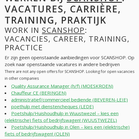
VACATURES, CARRIÈRE,
TRAINING, PRAKTIJK
WORK IN
SCANSHOP
:
VACANCIES, CAREER, TRAINING,
PRACTICE
Er zijn geen openstaande aanbiedingen voor SCANSHOP. Op
zoek naar openstaande vacatures in andere bedrijven
There are not any open offers for SCANSHOP. Looking for open vacancies
in other companies
Quality Assurance Manager (h/f) (MOESKROEN)
Chauffeur CE (BERINGEN)
administratief/commercieel bediende (BEVEREN-LEIE)
poethulp met dienstencheques (LEDE)
Poetshulp/Huishoudhulp in Wuustwezel – kies een
(elektrische) fiets of bedrijfswagen! (WUUSTWEZEL)
Poetshulp/Huishoudhulp in Olen – kies een (elektrische)
fiets of bedrijfswagen! (OLEN)