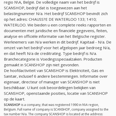
regio N\A, België. De volledige naam van het bedrijf is
SCANSHOP, bedrijf dat is toegewezen aan het
belastingnummer
N/a
. Het bedrijf SCANSHOP bevindt zich
op het adres: CHAUSS?E DE WATERLOO 133; 1410;
WATERLOO. We bieden u een complete reeks rapporten en
documenten met juridische en financiële gegevens, feiten,
analyse en officiële informatie van het Belgische register.
Werknemers van
N/a
werken in dit bedrijf. Kapitaal -
N/a
. De
omzet van het bedrijf voor het afgelopen jaar bedroeg
N/a
,
en dat heeft
N/a
de creditrating. Type bedrijf is
N/a
.
Branchecategorie is Voedingsspeciaalzaken. Producten
gemaakt in SCANSHOP zijn niet gevonden.
De hoofdactiviteit van SCANSHOP is Elektriciteit, Gas en
Sanitair, inclusief 6 andere bestemmingen. Informatie over
eigenaar, directeur of manager van SCANSHOP is niet
beschikbaar. U kunt ook beoordelingen bekijken van
SCANSHOP, openstaande posities, locatie van SCANSHOP
op de kaart.
SCANSHOP
is a company, that was registered 1990 in N\A region,
Belgium. Full name of company is SCANSHOP, company assigned to the
tax number
N/a
. The company SCANSHOP is located at the address: