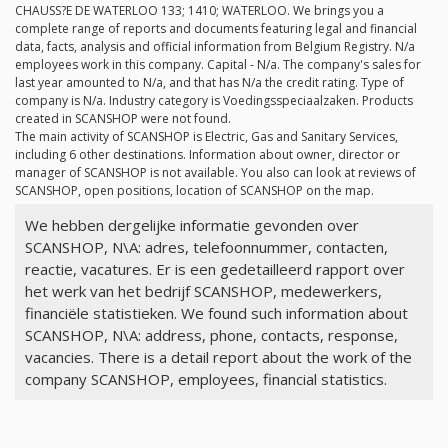
CHAUSS?E DE WATERLOO 133; 1410; WATERLOO. We brings you a
complete range of reports and documents featuring legal and financial
data, facts, analysis and official information from Belgium Registry.
N/a
employees work in this company. Capital -
N/a
. The company's sales for
last year amounted to
N/a
, and that has
N/a
the credit rating. Type of
company is
N/a
. Industry category is Voedingsspeciaalzaken. Products
created in SCANSHOP were not found.
The main activity of SCANSHOP is Electric, Gas and Sanitary Services,
including 6 other destinations. Information about owner, director or
manager of SCANSHOP is not available. You also can look at reviews of
SCANSHOP, open positions, location of SCANSHOP on the map.
We hebben dergelijke informatie gevonden over
SCANSHOP, N\A: adres, telefoonnummer, contacten,
reactie, vacatures. Er is een gedetailleerd rapport over
het werk van het bedrijf SCANSHOP, medewerkers,
financiële statistieken. We found such information about
SCANSHOP, N\A: address, phone, contacts, response,
vacancies. There is a detail report about the work of the
company SCANSHOP, employees, financial statistics.