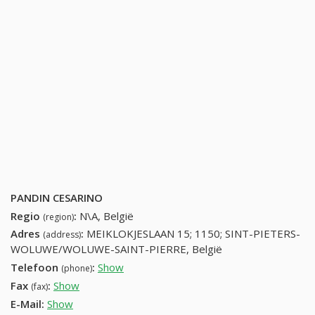
PANDIN CESARINO
Regio
:
N\A, België
(region)
Adres
:
MEIKLOKJESLAAN 15; 1150; SINT-PIETERS-
(address)
WOLUWE/WOLUWE-SAINT-PIERRE, België
Telefoon
:
Show
27717478 (+32-27717478)
(phone)
Fax
:
Show
+32 (53) 451-61-45
(fax)
E-Mail:
Show