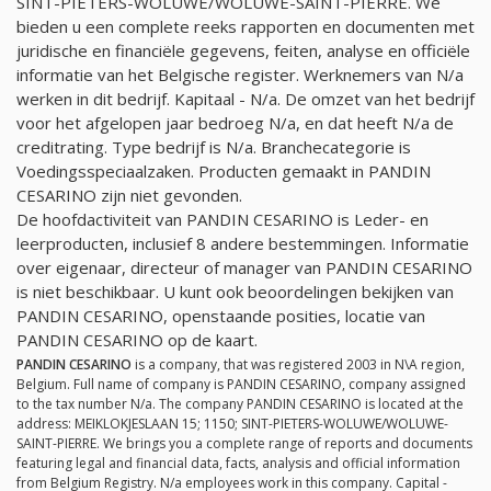
SINT-PIETERS-WOLUWE/WOLUWE-SAINT-PIERRE. We
bieden u een complete reeks rapporten en documenten met
juridische en financiële gegevens, feiten, analyse en officiële
informatie van het Belgische register. Werknemers van
N/a
werken in dit bedrijf. Kapitaal -
N/a
. De omzet van het bedrijf
voor het afgelopen jaar bedroeg
N/a
, en dat heeft
N/a
de
creditrating. Type bedrijf is
N/a
. Branchecategorie is
Voedingsspeciaalzaken. Producten gemaakt in PANDIN
CESARINO zijn niet gevonden.
De hoofdactiviteit van PANDIN CESARINO is Leder- en
leerproducten, inclusief 8 andere bestemmingen. Informatie
over eigenaar, directeur of manager van PANDIN CESARINO
is niet beschikbaar. U kunt ook beoordelingen bekijken van
PANDIN CESARINO, openstaande posities, locatie van
PANDIN CESARINO op de kaart.
PANDIN CESARINO
is a company, that was registered 2003 in N\A region,
Belgium. Full name of company is PANDIN CESARINO, company assigned
to the tax number
N/a
. The company PANDIN CESARINO is located at the
address: MEIKLOKJESLAAN 15; 1150; SINT-PIETERS-WOLUWE/WOLUWE-
SAINT-PIERRE. We brings you a complete range of reports and documents
featuring legal and financial data, facts, analysis and official information
from Belgium Registry.
N/a
employees work in this company. Capital -