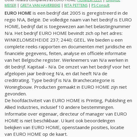
MEISER
|
GRETA VAN HAVERBEKE
|
RITA PETTENS
|
PS Consult
EURO HOME
is een bedrijf dat 2005 is geregistreerd in de
regio N\A, België. De volledige naam van het bedrijf is EURO
HOME, bedrijf dat is toegewezen aan het belastingnummer
N/a
. Het bedrijf EURO HOME bevindt zich op het adres:
WINKELOMSEHEIDE 237; 2440; GEEL. We bieden u een
complete reeks rapporten en documenten met juridische en
financiële gegevens, feiten, analyse en officiële informatie
van het Belgische register. Werknemers van
N/a
werken in
dit bedrijf. Kapitaal -
N/a
. De omzet van het bedrijf voor het
afgelopen jaar bedroeg
N/a
, en dat heeft
N/a
de
creditrating. Type bedrijf is
N/a
. Branchecategorie is
Woningbouw. Producten gemaakt in EURO HOME zijn niet
gevonden.
De hoofdactiviteit van EURO HOME is Printing, Publishing en
Allied Industries, inclusief 10 andere bestemmingen.
Informatie over eigenaar, directeur of manager van EURO
HOME is niet beschikbaar. U kunt ook beoordelingen
bekijken van EURO HOME, openstaande posities, locatie
van EURO HOME op de kaart.