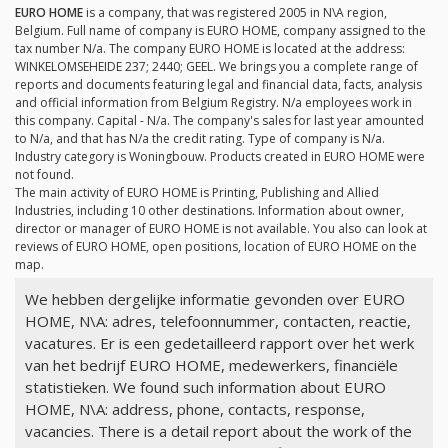
EURO HOME
is a company, that was registered 2005 in N\A region,
Belgium. Full name of company is EURO HOME, company assigned to the
tax number
N/a
. The company EURO HOME is located at the address:
WINKELOMSEHEIDE 237; 2440; GEEL. We brings you a complete range of
reports and documents featuring legal and financial data, facts, analysis
and official information from Belgium Registry.
N/a
employees work in
this company. Capital -
N/a
. The company's sales for last year amounted
to
N/a
, and that has
N/a
the credit rating. Type of company is
N/a
.
Industry category is Woningbouw. Products created in EURO HOME were
not found.
The main activity of EURO HOME is Printing, Publishing and Allied
Industries, including 10 other destinations. Information about owner,
director or manager of EURO HOME is not available. You also can look at
reviews of EURO HOME, open positions, location of EURO HOME on the
map.
We hebben dergelijke informatie gevonden over EURO
HOME, N\A: adres, telefoonnummer, contacten, reactie,
vacatures. Er is een gedetailleerd rapport over het werk
van het bedrijf EURO HOME, medewerkers, financiële
statistieken. We found such information about EURO
HOME, N\A: address, phone, contacts, response,
vacancies. There is a detail report about the work of the