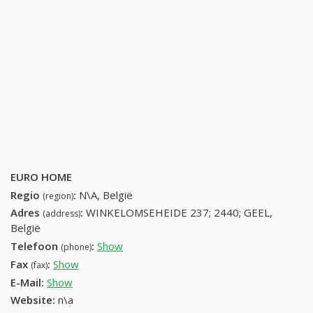
EURO HOME
Regio
:
N\A, België
(region)
Adres
:
WINKELOMSEHEIDE 237; 2440; GEEL,
(address)
België
Telefoon
:
Show
14866128 (+32-14866128)
(phone)
Fax
:
Show
+32 (53) 463-56-33
(fax)
E-Mail:
Show
Website:
n\a