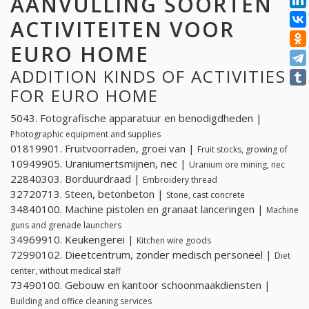
AANVULLING SOORTEN
ACTIVITEITEN VOOR
EURO HOME
ADDITION KINDS OF ACTIVITIES
FOR EURO HOME
5043. Fotografische apparatuur en benodigdheden |
Photographic equipment and supplies
01819901. Fruitvoorraden, groei van |
Fruit stocks, growing of
10949905. Uraniumertsmijnen, nec |
Uranium ore mining, nec
22840303. Borduurdraad |
Embroidery thread
32720713. Steen, betonbeton |
Stone, cast concrete
34840100. Machine pistolen en granaat lanceringen |
Machine
guns and grenade launchers
34969910. Keukengerei |
Kitchen wire goods
72990102. Dieetcentrum, zonder medisch personeel |
Diet
center, without medical staff
73490100. Gebouw en kantoor schoonmaakdiensten |
Building and office cleaning services