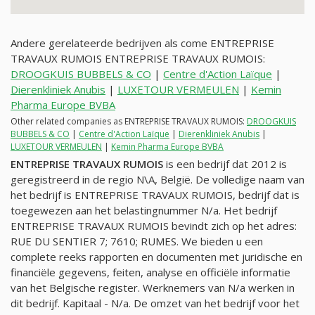
Andere gerelateerde bedrijven als come ENTREPRISE
TRAVAUX RUMOIS ENTREPRISE TRAVAUX RUMOIS:
DROOGKUIS BUBBELS & CO
|
Centre d'Action Laïque
|
Dierenkliniek Anubis
|
LUXETOUR VERMEULEN
|
Kemin
Pharma Europe BVBA
Other related companies as ENTREPRISE TRAVAUX RUMOIS:
DROOGKUIS
BUBBELS & CO
|
Centre d'Action Laïque
|
Dierenkliniek Anubis
|
LUXETOUR VERMEULEN
|
Kemin Pharma Europe BVBA
ENTREPRISE TRAVAUX RUMOIS
is een bedrijf dat 2012 is
geregistreerd in de regio N\A, België. De volledige naam van
het bedrijf is ENTREPRISE TRAVAUX RUMOIS, bedrijf dat is
toegewezen aan het belastingnummer
N/a
. Het bedrijf
ENTREPRISE TRAVAUX RUMOIS bevindt zich op het adres:
RUE DU SENTIER 7; 7610; RUMES. We bieden u een
complete reeks rapporten en documenten met juridische en
financiële gegevens, feiten, analyse en officiële informatie
van het Belgische register. Werknemers van
N/a
werken in
dit bedrijf. Kapitaal -
N/a
. De omzet van het bedrijf voor het