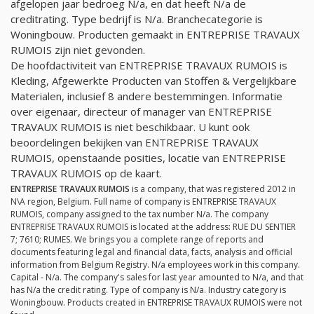
afgelopen jaar bedroeg
N/a
, en dat heeft
N/a
de
creditrating. Type bedrijf is
N/a
. Branchecategorie is
Woningbouw. Producten gemaakt in ENTREPRISE TRAVAUX
RUMOIS zijn niet gevonden.
De hoofdactiviteit van ENTREPRISE TRAVAUX RUMOIS is
Kleding, Afgewerkte Producten van Stoffen & Vergelijkbare
Materialen, inclusief 8 andere bestemmingen. Informatie
over eigenaar, directeur of manager van ENTREPRISE
TRAVAUX RUMOIS is niet beschikbaar. U kunt ook
beoordelingen bekijken van ENTREPRISE TRAVAUX
RUMOIS, openstaande posities, locatie van ENTREPRISE
TRAVAUX RUMOIS op de kaart.
ENTREPRISE TRAVAUX RUMOIS
is a company, that was registered 2012 in
N\A region, Belgium. Full name of company is ENTREPRISE TRAVAUX
RUMOIS, company assigned to the tax number
N/a
. The company
ENTREPRISE TRAVAUX RUMOIS is located at the address: RUE DU SENTIER
7; 7610; RUMES. We brings you a complete range of reports and
documents featuring legal and financial data, facts, analysis and official
information from Belgium Registry.
N/a
employees work in this company.
Capital -
N/a
. The company's sales for last year amounted to
N/a
, and that
has
N/a
the credit rating. Type of company is
N/a
. Industry category is
Woningbouw. Products created in ENTREPRISE TRAVAUX RUMOIS were not