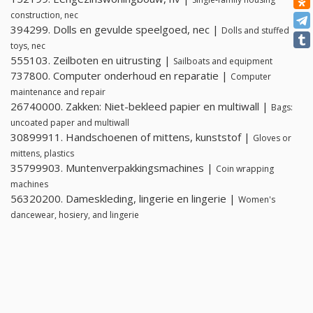
construction, nec
394299. Dolls en gevulde speelgoed, nec |
Dolls and stuffed
toys, nec
555103. Zeilboten en uitrusting |
Sailboats and equipment
737800. Computer onderhoud en reparatie |
Computer
maintenance and repair
26740000. Zakken: Niet-bekleed papier en multiwall |
Bags:
uncoated paper and multiwall
30899911. Handschoenen of mittens, kunststof |
Gloves or
mittens, plastics
35799903. Muntenverpakkingsmachines |
Coin wrapping
machines
56320200. Dameskleding, lingerie en lingerie |
Women's
dancewear, hosiery, and lingerie