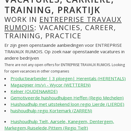
TRAINING, PRAKTIJK
WORK IN
ENTREPRISE TRAVAUX
RUMOIS
: VACANCIES, CAREER,
TRAINING, PRACTICE
Er zijn geen openstaande aanbiedingen voor ENTREPRISE
TRAVAUX RUMOIS. Op zoek naar openstaande vacatures in
andere bedrijven
There are not any open offers for ENTREPRISE TRAVAUX RUMOIS. Looking
for open vacancies in other companies
Productiearbeider | 3 ploegen| Herentals (HERENTALS)
Magazijnier (m/v) - Wycor (WETTEREN)
Kelner (OUDENAARDE)
Gemotiveerde huishoudhulpen Heffen (Regio Mechelen)
Huishoudhulp met uitstekend loon regio Lierde (LIERDE)
huishoudhulp regio Kortemark (ZARREN)
Huishoudhulp Tielt, Aarsele, Kanegem, Dentergem,
Markegem,Ruiselede,Pittem (Regio Tielt)