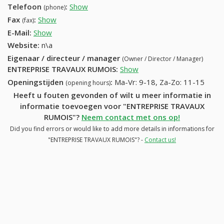
Telefoon
:
Show
69649908 (+32-69649908)
(phone)
Fax
:
Show
+32 (58) 563-53-61
(fax)
E-Mail:
Show
Website:
n\a
Eigenaar / directeur / manager
(Owner / Director / Manager)
ENTREPRISE TRAVAUX RUMOIS
:
Show
Openingstijden
:
Ma-Vr: 9-18, Za-Zo: 11-15
(opening hours)
Heeft u fouten gevonden of wilt u meer informatie in
informatie toevoegen voor "ENTREPRISE TRAVAUX
RUMOIS"?
Neem contact met ons op!
Did you find errors or would like to add more details in informations for
"ENTREPRISE TRAVAUX RUMOIS"? -
Contact us!