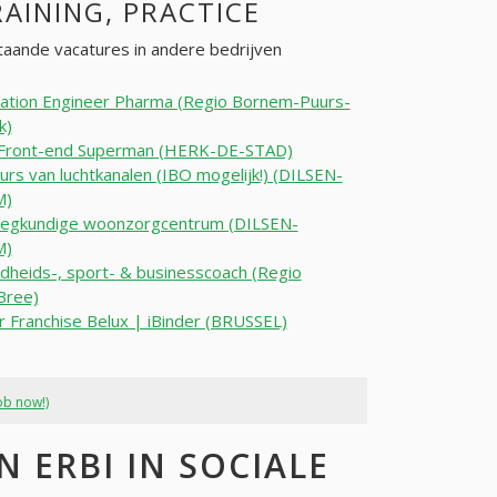
RAINING, PRACTICE
aande vacatures in andere bedrijven
ation Engineer Pharma (Regio Bornem-Puurs-
k)
r Front-end Superman (HERK-DE-STAD)
rs van luchtkanalen (IBO mogelijk!) (DILSEN-
M)
eegkundige woonzorgcentrum (DILSEN-
M)
heids-, sport- & businesscoach (Regio
Bree)
 Franchise Belux | iBinder (BRUSSEL)
ob now!)
 ERBI IN SOCIALE