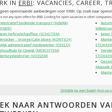
RK IN
ERBI
: VACANCIES, CAREER, T
n geen openstaande aanbiedingen voor ERBI. Op zoek naar openst
re not any open offers for ERBI. Looking for open vacancies in other companies
inistratief bediende transport (tijdelijk)
Autom
ENDE)
Willebroe
aren heftruckchauffeur (SCHOTEN)
Junio
erpicker - Vroege/Late ploeg (KONTICH)
Monteu
delijk administratief medewerker (EEKLO)
STOKKE
shoudhulp te Opwijk (MERCHTEM)
Verpl
derbegeleid(st)er (VOSSEM)
STOKKE
Gezond
Maaseik-
Master
Ontdek nu een baan!
(Find out j
EK NAAR ANTWOORDEN VAN