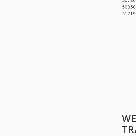
508504
517199
WE
TR