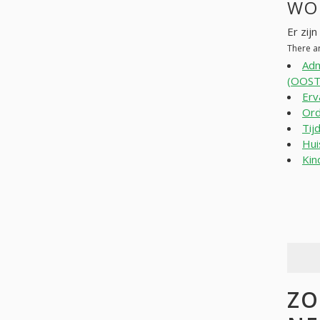
WO
Er zij
There a
Adm
(OOST
Erv
Ord
Tij
Hui
Kin
ZO