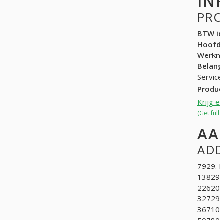
IN
PR
BTW id
Hoof
Werk
Belang
Servic
Produ
Krijg 
(Get ful
AA
ADD
7929. 
138299
226202
327299
367102
50780