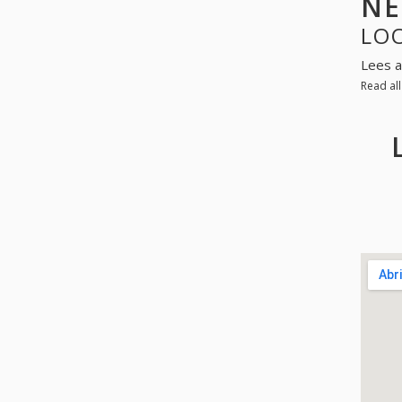
NE
LOO
Lees a
Read al