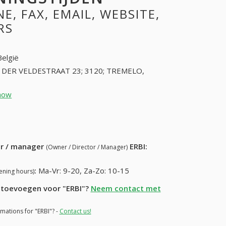
, FAX, EMAIL, WEBSITE,
RS
België
 DER VELDESTRAAT 23; 3120; TREMELO,
how
16537500 (+32-16537500)
69) 967-97-27
ur / manager
ERBI
:
(Owner / Director / Manager)
:
Ma-Vr: 9-20, Za-Zo: 10-15
ening hours)
e toevoegen voor "ERBI"?
Neem contact met
rmations for "ERBI"? -
Contact us!