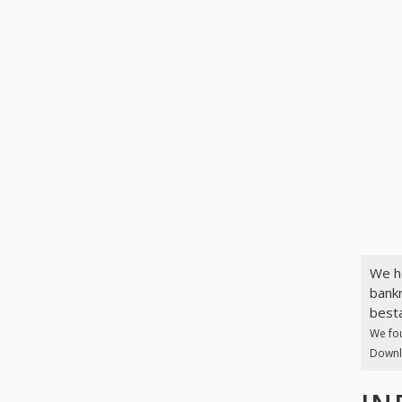
We h
bankr
best
We fo
Downlo