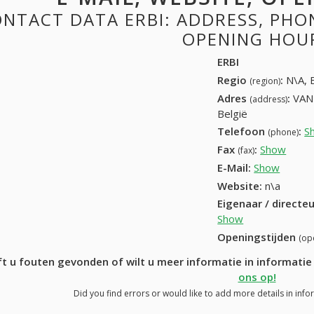
NTACT DATA ERBI: ADDRESS, PHONE
OPENING HOU
ERBI
Regio
:
N\A, 
(region)
Adres
:
VAN
(address)
België
Telefoon
:
S
(phone)
Fax
:
Show
+32 (
(fax)
E-Mail:
Show
Website:
n\a
Eigenaar / directe
Show
Openingstijden
(op
t u fouten gevonden of wilt u meer informatie in informati
ons op!
Did you find errors or would like to add more details in info