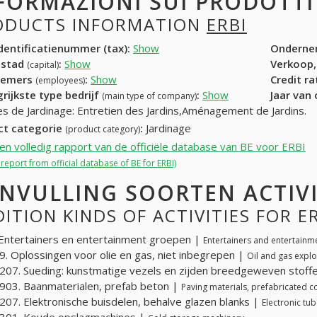
FORMAZIONI SUI PRODOTT
ODUCTS INFORMATION
ERBI
entificatienummer (tax):
Show
Onderne
dstad
:
Show
Verkoop,
(capital)
nemers
:
Show
Credit r
(employees)
rijkste type bedrijf
:
Show
Jaar van
(main type of company)
es de Jardinage: Entretien des Jardins,Aménagement de Jardins.
ct categorie
:
Jardinage
(product category)
een volledig rapport van de officiële database van BE voor ERBI
l report from official database of BE for ERBI)
NVULLING SOORTEN ACTIVI
ITION KINDS OF ACTIVITIES FOR E
Entertainers en entertainment groepen |
Entertainers and entertainm
. Oplossingen voor olie en gas, niet inbegrepen |
Oil and gas explo
07. Sueding: kunstmatige vezels en zijden breedgeweven stoff
03. Baanmaterialen, prefab beton |
Paving materials, prefabricated c
07. Elektronische buisdelen, behalve glazen blanks |
Electronic tub
301. Koude opslagmachines |