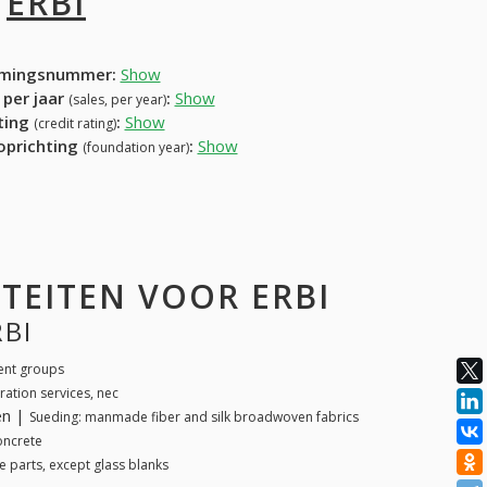
I
ERBI
mingsnummer:
Show
 per jaar
:
Show
(sales, per year)
ating
:
Show
(credit rating)
 oprichting
:
Show
(foundation year)
TEITEN VOOR ERBI
RBI
ent groups
ration services, nec
en |
Sueding: manmade fiber and silk broadwoven fabrics
oncrete
e parts, except glass blanks