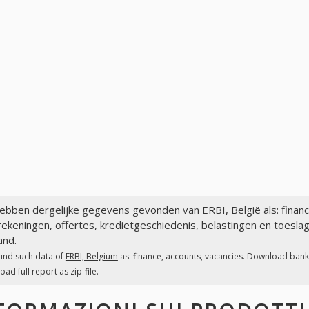
ebben dergelijke gegevens gevonden van
ERBI, België
als: finan
ekeningen, offertes, kredietgeschiedenis, belastingen en toeslag
and.
und such data of
ERBI, Belgium
as: finance, accounts, vacancies. Download bank a
ad full report as zip-file.