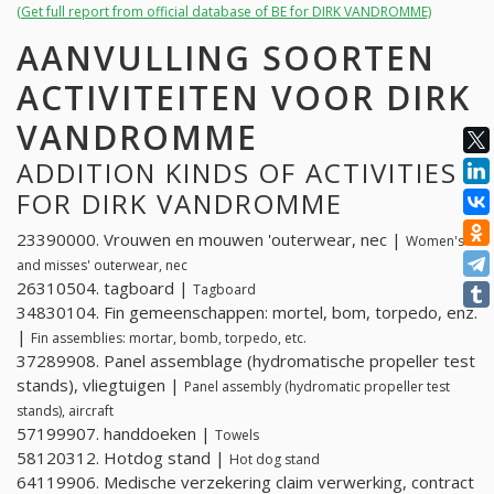
(Get full report from official database of BE for DIRK VANDROMME)
AANVULLING SOORTEN
ACTIVITEITEN VOOR DIRK
VANDROMME
ADDITION KINDS OF ACTIVITIES
FOR DIRK VANDROMME
23390000. Vrouwen en mouwen 'outerwear, nec |
Women's
and misses' outerwear, nec
26310504. tagboard |
Tagboard
34830104. Fin gemeenschappen: mortel, bom, torpedo, enz.
|
Fin assemblies: mortar, bomb, torpedo, etc.
37289908. Panel assemblage (hydromatische propeller test
stands), vliegtuigen |
Panel assembly (hydromatic propeller test
stands), aircraft
57199907. handdoeken |
Towels
58120312. Hotdog stand |
Hot dog stand
64119906. Medische verzekering claim verwerking, contract