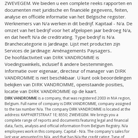
ZWEVEGEM. We bieden u een complete reeks rapporten en
documenten met juridische en financiële gegevens, feiten,
analyse en officiële informatie van het Belgische register.
Werknemers van
N/a
werken in dit bedrijf. Kapitaal -
N/a
. De
omzet van het bedrijf voor het afgelopen jaar bedroeg
N/a
,
en dat heeft
N/a
de creditrating. Type bedrijf is
N/a
.
Branchecategorie is Jardinage. Lijst met producten zijn
Services de Jardinage: Aménagements Paysagers..
De hoofdactiviteit van DIRK VANDROMME is
Voedingswinkels, inclusief 8 andere bestemmingen.
Informatie over eigenaar, directeur of manager van DIRK
VANDROMME is niet beschikbaar. U kunt ook beoordelingen
bekijken van DIRK VANDROMME, openstaande posities,
locatie van DIRK VANDROMME op de kaart.
DIRK VANDROMME
is a company, that was registered 2003 in N\A region,
Belgium. Full name of company is DIRK VANDROMME, company assigned
to the tax number
N/a
. The company DIRK VANDROMME is located at the
address: KAPPAERTSTRAAT 1E; 8550; ZWEVEGEM. We brings you a
complete range of reports and documents featuring legal and financial
data, facts, analysis and official information from Belgium Registry.
N/a
employees work in this company. Capital -
N/a
. The company's sales for
last year amounted to
N/a
, and that has
N/a
the credit rating. Type of