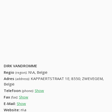
DIRK VANDROMME
Regio
:
N\A, België
(region)
Adres
:
KAPPAERTSTRAAT 1E; 8550; ZWEVEGEM,
(address)
België
Telefoon
:
Show
56778944 (+32-56778944)
(phone)
Fax
:
Show
+32 (67) 501-89-65
(fax)
E-Mail:
Show
Website:
n\a