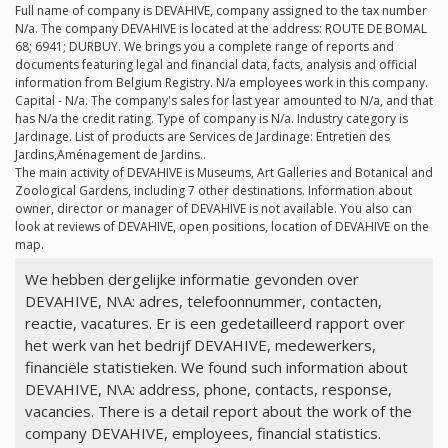
Full name of company is DEVAHIVE, company assigned to the tax number
N/a
. The company DEVAHIVE is located at the address: ROUTE DE BOMAL
68; 6941; DURBUY. We brings you a complete range of reports and
documents featuring legal and financial data, facts, analysis and official
information from Belgium Registry.
N/a
employees work in this company.
Capital -
N/a
. The company's sales for last year amounted to
N/a
, and that
has
N/a
the credit rating. Type of company is
N/a
. Industry category is
Jardinage. List of products are Services de Jardinage: Entretien des
Jardins,Aménagement de Jardins..
The main activity of DEVAHIVE is Museums, Art Galleries and Botanical and
Zoological Gardens, including 7 other destinations. Information about
owner, director or manager of DEVAHIVE is not available. You also can
look at reviews of DEVAHIVE, open positions, location of DEVAHIVE on the
map.
We hebben dergelijke informatie gevonden over
DEVAHIVE, N\A: adres, telefoonnummer, contacten,
reactie, vacatures. Er is een gedetailleerd rapport over
het werk van het bedrijf DEVAHIVE, medewerkers,
financiële statistieken. We found such information about
DEVAHIVE, N\A: address, phone, contacts, response,
vacancies. There is a detail report about the work of the
company DEVAHIVE, employees, financial statistics.