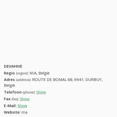
DEVAHIVE
Regio
:
N\A, België
(region)
Adres
:
ROUTE DE BOMAL 68; 6941; DURBUY,
(address)
België
Telefoon
:
Show
86212492 (+32-86212492)
(phone)
Fax
:
Show
+32 (81) 137-57-74
(fax)
E-Mail:
Show
Website:
n\a