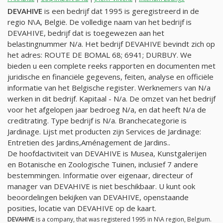
DEVAHIVE
is een bedrijf dat 1995 is geregistreerd in de
regio N\A, België. De volledige naam van het bedrijf is
DEVAHIVE, bedrijf dat is toegewezen aan het
belastingnummer
N/a
. Het bedrijf DEVAHIVE bevindt zich op
het adres: ROUTE DE BOMAL 68; 6941; DURBUY. We
bieden u een complete reeks rapporten en documenten met
juridische en financiële gegevens, feiten, analyse en officiële
informatie van het Belgische register. Werknemers van
N/a
werken in dit bedrijf. Kapitaal -
N/a
. De omzet van het bedrijf
voor het afgelopen jaar bedroeg
N/a
, en dat heeft
N/a
de
creditrating. Type bedrijf is
N/a
. Branchecategorie is
Jardinage. Lijst met producten zijn Services de Jardinage:
Entretien des Jardins,Aménagement de Jardins..
De hoofdactiviteit van DEVAHIVE is Musea, Kunstgalerijen
en Botanische en Zoologische Tuinen, inclusief 7 andere
bestemmingen. Informatie over eigenaar, directeur of
manager van DEVAHIVE is niet beschikbaar. U kunt ook
beoordelingen bekijken van DEVAHIVE, openstaande
posities, locatie van DEVAHIVE op de kaart.
DEVAHIVE
is a company, that was registered 1995 in N\A region, Belgium.