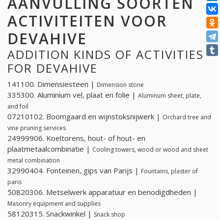
AANVULLING SOORTEN
ACTIVITEITEN VOOR
DEVAHIVE
ADDITION KINDS OF ACTIVITIES
FOR DEVAHIVE
141100. Dimensiesteen |
Dimension stone
335300. Aluminium vel, plaat en folie |
Aluminum sheet, plate,
and foil
07210102. Boomgaard en wijnstoksnijwerk |
Orchard tree and
vine pruning services
24999906. Koeltorens, hout- of hout- en
plaatmetaalcombinatie |
Cooling towers, wood or wood and sheet
metal combination
32990404. Fonteinen, gips van Parijs |
Fountains, plaster of
paris
50820306. Metselwerk apparatuur en benodigdheden |
Masonry equipment and supplies
58120315. Snackwinkel |
Snack shop