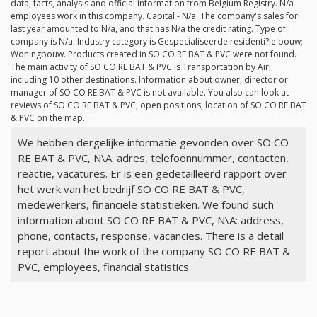
data, facts, analysis and official information from Belgium Registry.
N/a
employees work in this company. Capital -
N/a
. The company's sales for
last year amounted to
N/a
, and that has
N/a
the credit rating. Type of
company is
N/a
. Industry category is Gespecialiseerde residenti?le bouw;
Woningbouw. Products created in SO CO RE BAT & PVC were not found.
The main activity of SO CO RE BAT & PVC is Transportation by Air,
including 10 other destinations. Information about owner, director or
manager of SO CO RE BAT & PVC is not available. You also can look at
reviews of SO CO RE BAT & PVC, open positions, location of SO CO RE BAT
& PVC on the map.
We hebben dergelijke informatie gevonden over SO CO
RE BAT & PVC, N\A: adres, telefoonnummer, contacten,
reactie, vacatures. Er is een gedetailleerd rapport over
het werk van het bedrijf SO CO RE BAT & PVC,
medewerkers, financiële statistieken. We found such
information about SO CO RE BAT & PVC, N\A: address,
phone, contacts, response, vacancies. There is a detail
report about the work of the company SO CO RE BAT &
PVC, employees, financial statistics.