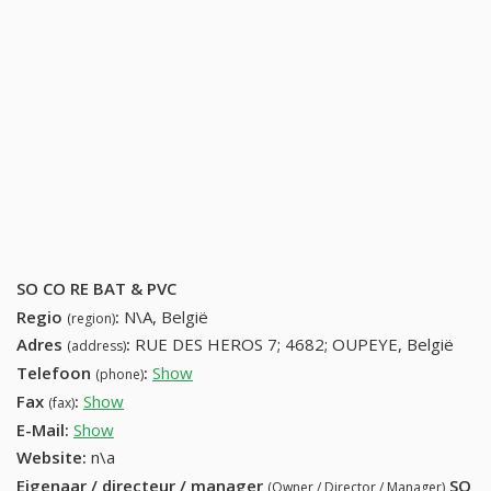
SO CO RE BAT & PVC
Regio
:
N\A, België
(region)
Adres
:
RUE DES HEROS 7; 4682; OUPEYE, België
(address)
Telefoon
:
Show
42864532 (+32-42864532)
(phone)
Fax
:
Show
+32 (64) 403-37-10
(fax)
E-Mail:
Show
Website:
n\a
Eigenaar / directeur / manager
SO
(Owner / Director / Manager)