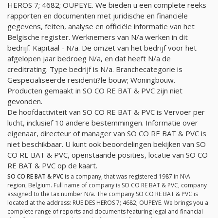
HEROS 7; 4682; OUPEYE. We bieden u een complete reeks
rapporten en documenten met juridische en financiële
gegevens, feiten, analyse en officiële informatie van het
Belgische register. Werknemers van
N/a
werken in dit
bedrijf. Kapitaal -
N/a
. De omzet van het bedrijf voor het
afgelopen jaar bedroeg
N/a
, en dat heeft
N/a
de
creditrating. Type bedrijf is
N/a
. Branchecategorie is
Gespecialiseerde residenti?le bouw; Woningbouw.
Producten gemaakt in SO CO RE BAT & PVC zijn niet
gevonden.
De hoofdactiviteit van SO CO RE BAT & PVC is Vervoer per
lucht, inclusief 10 andere bestemmingen. Informatie over
eigenaar, directeur of manager van SO CO RE BAT & PVC is
niet beschikbaar. U kunt ook beoordelingen bekijken van SO
CO RE BAT & PVC, openstaande posities, locatie van SO CO
RE BAT & PVC op de kaart.
SO CO RE BAT & PVC
is a company, that was registered 1987 in N\A
region, Belgium. Full name of company is SO CO RE BAT & PVC, company
assigned to the tax number
N/a
. The company SO CO RE BAT & PVC is
located at the address: RUE DES HEROS 7; 4682; OUPEYE. We brings you a
complete range of reports and documents featuring legal and financial