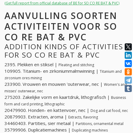
(Get full report from official database of BE for SO CO RE BAT & PVC)
AANVULLING SOORTEN
ACTIVITEITEN VOOR SO
CO RE BAT & PVC
ADDITION KINDS OF ACTIVITIES
FOR SO CO RE BAT & PVC
2395. Plekken en stiksel |
Pleating and stitching
109905. Titanium- en zirkoniummalmwinning |
Titanium and
zirconium ores mining
233900. Vrouwen en mouwen 'outerwear, nec |
Women's and
misses' outerwear, nec
275203. Zakelijke vorm en kaartdruk, lithografisch |
Business
form and card printing, lithographic
20479900. Honden- en kattenvoer, nec |
Dog and cat food, nec
20879903. Extracten, aroma |
Extracts, flavoring
34460403. Partities, sier metaal |
Partitions, ornamental metal
35799906. Duplicatiemachines |
Duplicating machines