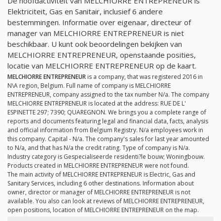
De hoofdactiviteit van MELCHIORRE ENTREPRENEUR is
Elektriciteit, Gas en Sanitair, inclusief 6 andere
bestemmingen. Informatie over eigenaar, directeur of
manager van MELCHIORRE ENTREPRENEUR is niet
beschikbaar. U kunt ook beoordelingen bekijken van
MELCHIORRE ENTREPRENEUR, openstaande posities,
locatie van MELCHIORRE ENTREPRENEUR op de kaart.
MELCHIORRE ENTREPRENEUR
is a company, that was registered 2016 in
N\A region, Belgium. Full name of company is MELCHIORRE
ENTREPRENEUR, company assigned to the tax number
N/a
. The company
MELCHIORRE ENTREPRENEUR is located at the address: RUE DE L'
ESPINETTE 297; 7390; QUAREGNON. We brings you a complete range of
reports and documents featuring legal and financial data, facts, analysis
and official information from Belgium Registry.
N/a
employees work in
this company. Capital -
N/a
. The company's sales for last year amounted
to
N/a
, and that has
N/a
the credit rating. Type of company is
N/a
.
Industry category is Gespecialiseerde residenti?le bouw; Woningbouw.
Products created in MELCHIORRE ENTREPRENEUR were not found.
The main activity of MELCHIORRE ENTREPRENEUR is Electric, Gas and
Sanitary Services, including 6 other destinations. Information about
owner, director or manager of MELCHIORRE ENTREPRENEUR is not
available. You also can look at reviews of MELCHIORRE ENTREPRENEUR,
open positions, location of MELCHIORRE ENTREPRENEUR on the map.