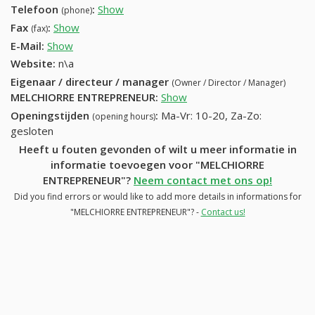
Telefoon
:
Show
65675125 (+32-65675125)
(phone)
Fax
:
Show
+32 (58) 620-33-29
(fax)
E-Mail:
Show
Website:
n\a
Eigenaar / directeur / manager
(Owner / Director / Manager)
MELCHIORRE ENTREPRENEUR
:
Show
Openingstijden
:
Ma-Vr: 10-20, Za-Zo:
(opening hours)
gesloten
Heeft u fouten gevonden of wilt u meer informatie in
informatie toevoegen voor "MELCHIORRE
ENTREPRENEUR"?
Neem contact met ons op!
Did you find errors or would like to add more details in informations for
"MELCHIORRE ENTREPRENEUR"? -
Contact us!