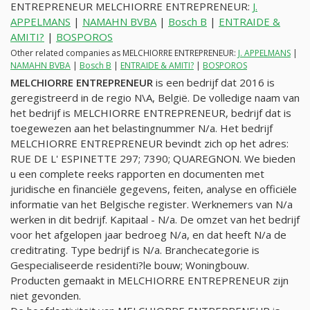
ENTREPRENEUR MELCHIORRE ENTREPRENEUR:
J.
APPELMANS
|
NAMAHN BVBA
|
Bosch B
|
ENTRAIDE &
AMITI?
|
BOSPOROS
Other related companies as MELCHIORRE ENTREPRENEUR:
J. APPELMANS
|
NAMAHN BVBA
|
Bosch B
|
ENTRAIDE & AMITI?
|
BOSPOROS
MELCHIORRE ENTREPRENEUR
is een bedrijf dat 2016 is
geregistreerd in de regio N\A, België. De volledige naam van
het bedrijf is MELCHIORRE ENTREPRENEUR, bedrijf dat is
toegewezen aan het belastingnummer
N/a
. Het bedrijf
MELCHIORRE ENTREPRENEUR bevindt zich op het adres:
RUE DE L' ESPINETTE 297; 7390; QUAREGNON. We bieden
u een complete reeks rapporten en documenten met
juridische en financiële gegevens, feiten, analyse en officiële
informatie van het Belgische register. Werknemers van
N/a
werken in dit bedrijf. Kapitaal -
N/a
. De omzet van het bedrijf
voor het afgelopen jaar bedroeg
N/a
, en dat heeft
N/a
de
creditrating. Type bedrijf is
N/a
. Branchecategorie is
Gespecialiseerde residenti?le bouw; Woningbouw.
Producten gemaakt in MELCHIORRE ENTREPRENEUR zijn
niet gevonden.