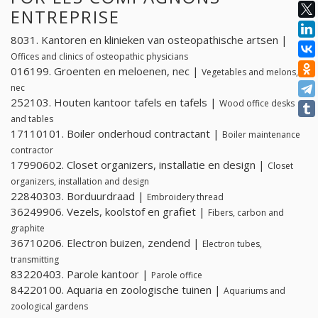
ENTREPRISE
8031. Kantoren en klinieken van osteopathische artsen |
Offices and clinics of osteopathic physicians
016199. Groenten en meloenen, nec |
Vegetables and melons,
nec
252103. Houten kantoor tafels en tafels |
Wood office desks
and tables
17110101. Boiler onderhoud contractant |
Boiler maintenance
contractor
17990602. Closet organizers, installatie en design |
Closet
organizers, installation and design
22840303. Borduurdraad |
Embroidery thread
36249906. Vezels, koolstof en grafiet |
Fibers, carbon and
graphite
36710206. Electron buizen, zendend |
Electron tubes,
transmitting
83220403. Parole kantoor |
Parole office
84220100. Aquaria en zoologische tuinen |
Aquariums and
zoological gardens