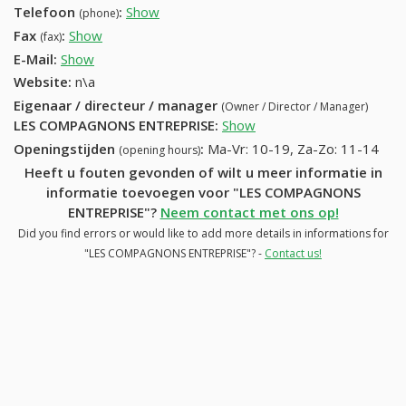
Telefoon
:
Show
67553598 (+32-67553598)
(phone)
Fax
:
Show
+32 (11) 682-35-35
(fax)
E-Mail:
Show
Website:
n\a
Eigenaar / directeur / manager
(Owner / Director / Manager)
LES COMPAGNONS ENTREPRISE
:
Show
Openingstijden
:
Ma-Vr: 10-19, Za-Zo: 11-14
(opening hours)
Heeft u fouten gevonden of wilt u meer informatie in
informatie toevoegen voor "LES COMPAGNONS
ENTREPRISE"?
Neem contact met ons op!
Did you find errors or would like to add more details in informations for
"LES COMPAGNONS ENTREPRISE"? -
Contact us!