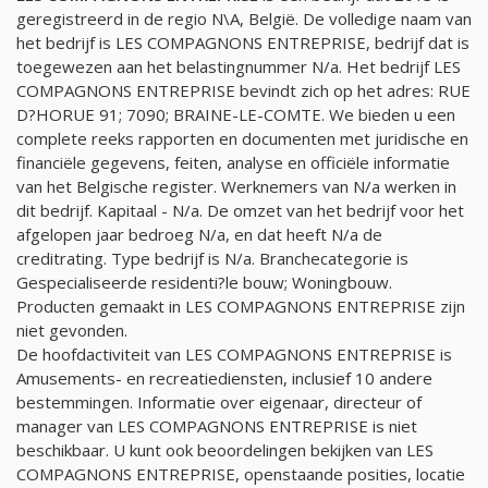
geregistreerd in de regio N\A, België. De volledige naam van
het bedrijf is LES COMPAGNONS ENTREPRISE, bedrijf dat is
toegewezen aan het belastingnummer
N/a
. Het bedrijf LES
COMPAGNONS ENTREPRISE bevindt zich op het adres: RUE
D?HORUE 91; 7090; BRAINE-LE-COMTE. We bieden u een
complete reeks rapporten en documenten met juridische en
financiële gegevens, feiten, analyse en officiële informatie
van het Belgische register. Werknemers van
N/a
werken in
dit bedrijf. Kapitaal -
N/a
. De omzet van het bedrijf voor het
afgelopen jaar bedroeg
N/a
, en dat heeft
N/a
de
creditrating. Type bedrijf is
N/a
. Branchecategorie is
Gespecialiseerde residenti?le bouw; Woningbouw.
Producten gemaakt in LES COMPAGNONS ENTREPRISE zijn
niet gevonden.
De hoofdactiviteit van LES COMPAGNONS ENTREPRISE is
Amusements- en recreatiediensten, inclusief 10 andere
bestemmingen. Informatie over eigenaar, directeur of
manager van LES COMPAGNONS ENTREPRISE is niet
beschikbaar. U kunt ook beoordelingen bekijken van LES
COMPAGNONS ENTREPRISE, openstaande posities, locatie