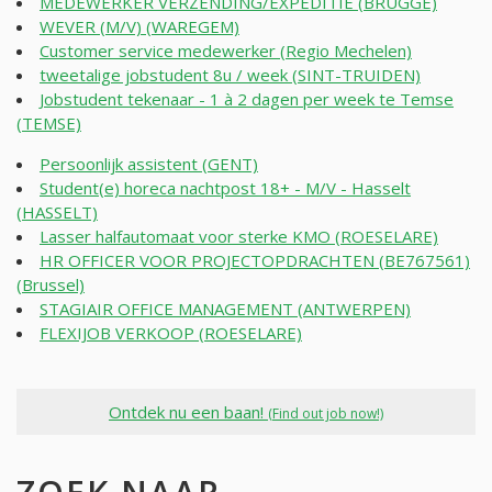
MEDEWERKER VERZENDING/EXPEDITIE (BRUGGE)
WEVER (M/V) (WAREGEM)
Customer service medewerker (Regio Mechelen)
tweetalige jobstudent 8u / week (SINT-TRUIDEN)
Jobstudent tekenaar - 1 à 2 dagen per week te Temse
(TEMSE)
Persoonlijk assistent (GENT)
Student(e) horeca nachtpost 18+ - M/V - Hasselt
(HASSELT)
Lasser halfautomaat voor sterke KMO (ROESELARE)
HR OFFICER VOOR PROJECTOPDRACHTEN (BE767561)
(Brussel)
STAGIAIR OFFICE MANAGEMENT (ANTWERPEN)
FLEXIJOB VERKOOP (ROESELARE)
Ontdek nu een baan!
(Find out job now!)