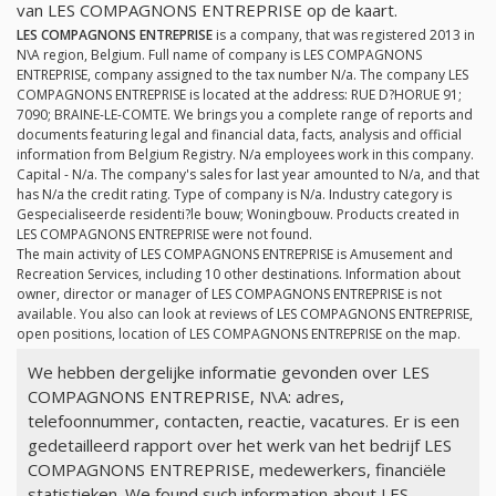
van LES COMPAGNONS ENTREPRISE op de kaart.
LES COMPAGNONS ENTREPRISE
is a company, that was registered 2013 in
N\A region, Belgium. Full name of company is LES COMPAGNONS
ENTREPRISE, company assigned to the tax number
N/a
. The company LES
COMPAGNONS ENTREPRISE is located at the address: RUE D?HORUE 91;
7090; BRAINE-LE-COMTE. We brings you a complete range of reports and
documents featuring legal and financial data, facts, analysis and official
information from Belgium Registry.
N/a
employees work in this company.
Capital -
N/a
. The company's sales for last year amounted to
N/a
, and that
has
N/a
the credit rating. Type of company is
N/a
. Industry category is
Gespecialiseerde residenti?le bouw; Woningbouw. Products created in
LES COMPAGNONS ENTREPRISE were not found.
The main activity of LES COMPAGNONS ENTREPRISE is Amusement and
Recreation Services, including 10 other destinations. Information about
owner, director or manager of LES COMPAGNONS ENTREPRISE is not
available. You also can look at reviews of LES COMPAGNONS ENTREPRISE,
open positions, location of LES COMPAGNONS ENTREPRISE on the map.
We hebben dergelijke informatie gevonden over LES
COMPAGNONS ENTREPRISE, N\A: adres,
telefoonnummer, contacten, reactie, vacatures. Er is een
gedetailleerd rapport over het werk van het bedrijf LES
COMPAGNONS ENTREPRISE, medewerkers, financiële
statistieken. We found such information about LES