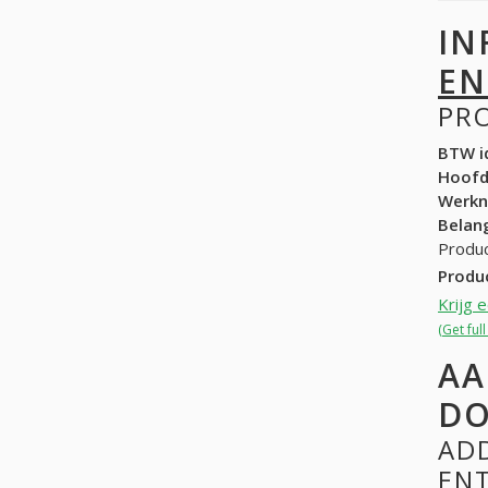
IN
EN
PR
BTW id
Hoof
Werk
Belang
Produc
Produ
Krijg 
(Get ful
AA
DO
ADD
EN