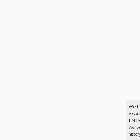
We h
vaca
ENTR
We fo
histor