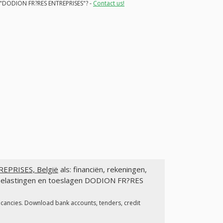
or "DODION FR?RES ENTREPRISES"? -
Contact us!
EPRISES, België
als: financiën, rekeningen,
, belastingen en toeslagen DODION FR?RES
acancies. Download bank accounts, tenders, credit