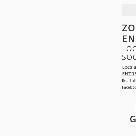
ZO
EN
LOO
SO
Lees a
ENTRE
Read al
Faceboo
G