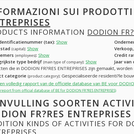
FORMAZIONI SUI PRODOTT
TREPRISES
ODUCTS INFORMATION
DODION FR?
entificatienummer (tax):
Show
Onderne
dstad
:
Show
Verkoop,
(capital)
nemers
:
Show
Credit r
(employees)
rijkste type bedrijf
:
Show
Jaar van
(main type of company)
ten die in DODION FR?RES ENTREPRISES zijn gemaakt, worden 
ct categorie
:
Gespecialiseerde residenti?le bo
(product category)
een volledig rapport van de officiële database van BE voor D
l report from official database of BE for DODION FR?RES ENTREPRISES)
NVULLING SOORTEN ACTIV
DION FR?RES ENTREPRISES
ITION KINDS OF ACTIVITIES FOR 
TREPRISES