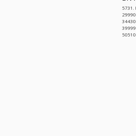
5731. 
299902
344305
399999
505104