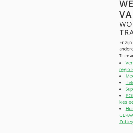
WE
VA
WO
TRA
Er zij
andere
There a
Ver
regio
Mec
Tek
Sup
PO
kies e
Hui
GERAA
Zotte