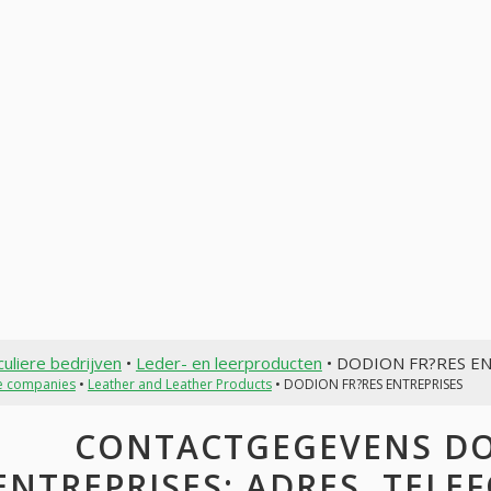
culiere bedrijven
•
Leder- en leerproducten
• DODION FR?RES E
te companies
•
Leather and Leather Products
• DODION FR?RES ENTREPRISES
CONTACTGEGEVENS DO
ENTREPRISES: ADRES, TELEF