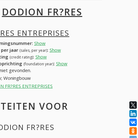
I
DODION FR?RES
RES ENTREPRISES
mingsnummer:
Show
 per jaar
:
Show
(sales, per year)
ating
:
Show
(credit rating)
 oprichting
:
Show
(foundation year)
niet gevonden.
uw; Woningbouw
ODION FR?RES ENTREPRISES
ITEITEN VOOR
DODION FR?RES