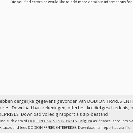
Did you find errors or would like to add more details in informations f
ebben dergelijke gegevens gevonden van
DODION FR?RES ENTR
tures. Download bankrekeningen, offertes, kredietgeschiedenis
EPRISES. Download volledig rapport als zip-bestand.
und such data of
DODION FR?RES ENTREPRISES, Belgium
as: finance, accounts, v
y, taxes and fees DODION FR?RES ENTREPRISES. Download full report as zip-file.