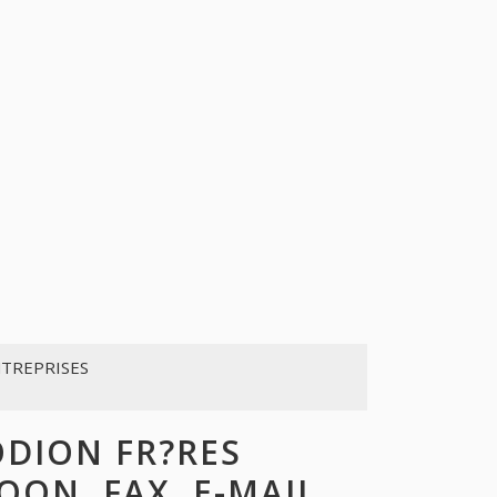
NTREPRISES
DION FR?RES
OON, FAX, E-MAIL,