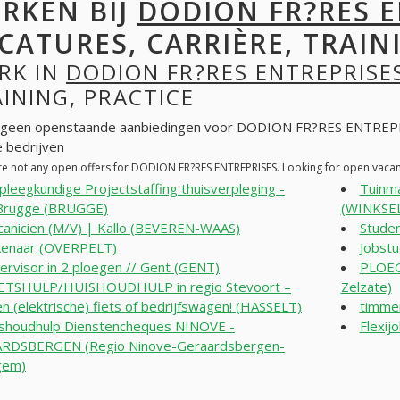
RKEN BIJ
DODION FR?RES E
CATURES, CARRIÈRE, TRAINI
RK IN
DODION FR?RES ENTREPRISE
INING, PRACTICE
n geen openstaande aanbiedingen voor DODION FR?RES ENTREPRI
 bedrijven
re not any open offers for DODION FR?RES ENTREPRISES. Looking for open vaca
pleegkundige Projectstaffing thuisverpleging -
Tuinma
 Brugge (BRUGGE)
(WINKSE
anicien (M/V) | Kallo (BEVEREN-WAAS)
Stude
enaar (OVERPELT)
Jobst
ervisor in 2 ploegen // Gent (GENT)
PLOEGB
ETSHULP/HUISHOUDHULP in regio Stevoort –
Zelzate)
en (elektrische) fiets of bedrijfswagen! (HASSELT)
timme
shoudhulp Dienstencheques NINOVE -
Flexi
RDSBERGEN (Regio Ninove-Geraardsbergen-
gem)