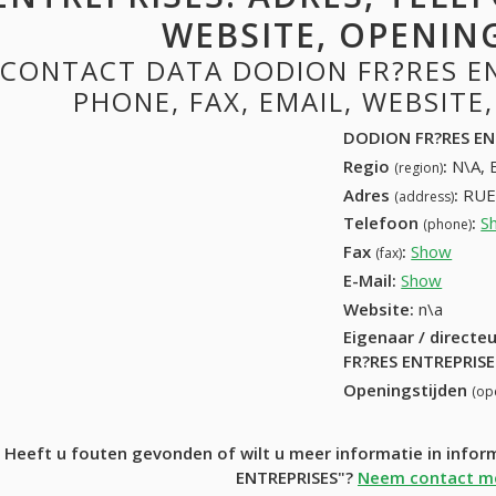
WEBSITE, OPENIN
CONTACT DATA DODION FR?RES EN
PHONE, FAX, EMAIL, WEBSITE
DODION FR?RES EN
Regio
:
N\A, 
(region)
Adres
:
RUE
(address)
Telefoon
:
S
(phone)
Fax
:
Show
+32 (
(fax)
E-Mail:
Show
Website:
n\a
Eigenaar / directe
FR?RES ENTREPRISE
Openingstijden
(op
Heeft u fouten gevonden of wilt u meer informatie in inf
ENTREPRISES"?
Neem contact me