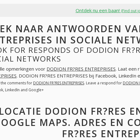
Ontdek nu een baan!
(Find out j
EK NAAR ANTWOORDEN VA
TREPRISES IN SOCIALE NE
K FOR RESPONDS OF DODION FR?R
CIAL NETWORKS
lle opmerkingen voor
DODION FR?RES ENTREPRISES
. Laat een 
PRISES
. DODION FR?RES ENTREPRISES bij Facebook, LinkedIn 
l the comments for
DODION FR?RES ENTREPRISES
. Leave a respond for
DODION F
k, LinkedIn and Google+
LOCATIE DODION FR?RES E
OOGLE MAPS. ADRES EN 
FR?RES ENTREP