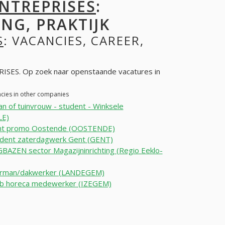
NTREPRISES
:
NG, PRAKTIJK
S
: VACANCIES, CAREER,
SES. Op zoek naar openstaande vacatures in
ncies in other companies
n of tuinvrouw - student - Winksele
LE)
nt promo Oostende (OOSTENDE)
udent zaterdagwerk Gent (GENT)
AZEN sector Magazijninrichting (Regio Eeklo-
rman/dakwerker (LANDEGEM)
job horeca medewerker (IZEGEM)