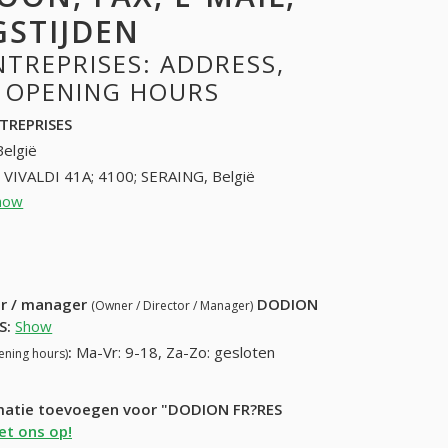
GSTIJDEN
TREPRISES: ADDRESS,
, OPENING HOURS
TREPRISES
België
 VIVALDI 41A; 4100; SERAING, België
how
43360736 (+32-43360736)
50) 322-44-55
ur / manager
DODION
(Owner / Director / Manager)
S
:
Show
:
Ma-Vr: 9-18, Za-Zo: gesloten
ening hours)
ormatie toevoegen voor "DODION FR?RES
t ons op!