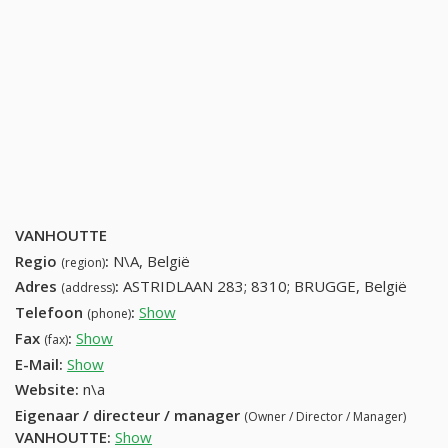
VANHOUTTE
Regio
:
N\A, België
(region)
Adres
:
ASTRIDLAAN 283; 8310; BRUGGE, België
(address)
Telefoon
:
Show
50355401 (+32-50355401)
(phone)
Fax
:
Show
+32 (59) 893-76-22
(fax)
E-Mail:
Show
Website:
n\a
Eigenaar / directeur / manager
(Owner / Director / Manager)
VANHOUTTE
:
Show