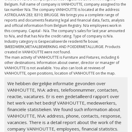
Belgium. Full name of company is VANHOUTTE, company assigned to the
tax number
N/a
. The company VANHOUTTE is located at the address:
ASTRIDLAAN 283; 8310; BRUGGE. We brings you a complete range of
reports and documents featuring legal and financial data, facts, analysis
and official information from Belgium Registry.
N/a
employees work in
this company. Capital -
N/a
. The company's sales for last year amounted
to
N/a
, and that has
N/a
the credit rating. Type of company is
N/a
.
Industry category is Gespecialiseerde residenti?le bouw;
SMEEDWERK,METAALBEWERKING AND POEDERMETALLURGIE. Products
created in VANHOUTTE were not found.
The main activity of VANHOUTTE is Furniture and Fixtures, including 6
other destinations. Information about owner, director or manager of
VANHOUTTE is not available. You also can look at reviews of
VANHOUTTE, open positions, location of VANHOUTTE on the map.
We hebben dergelijke informatie gevonden over
VANHOUTTE, N\A: adres, telefoonnummer, contacten,
reactie, vacatures. Er is een gedetailleerd rapport over
het werk van het bedrijf VANHOUTTE, medewerkers,
financiële statistieken. We found such information about
VANHOUTTE, N\A: address, phone, contacts, response,
vacancies. There is a detail report about the work of the
company VANHOUTTE, employees, financial statistics.