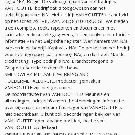
regio N\A, België. De volledige naam van het bedrijf is
VANHOUTTE, bedrijf dat is toegewezen aan het
belastingnummer
N/a
. Het bedrijf VANHOUTTE bevindt zich
op het adres: ASTRIDLAAN 283; 8310; BRUGGE. We bieden
u een complete reeks rapporten en documenten met
juridische en financiële gegevens, feiten, analyse en officiële
informatie van het Belgische register. Werknemers van
N/a
werken in dit bedrijf. Kapitaal -
N/a
. De omzet van het bedrijf
voor het afgelopen jaar bedroeg
N/a
, en dat heeft
N/a
de
creditrating. Type bedrijf is
N/a
. Branchecategorie is
Gespecialiseerde residenti?le bouw;
SMEEDWERK,METAALBEWERKING AND
POEDERMETALLURGIE. Producten gemaakt in
VANHOUTTE zijn niet gevonden.
De hoofdactiviteit van VANHOUTTE is Meubels en
uitrustingen, inclusief 6 andere bestemmingen. Informatie
over eigenaar, directeur of manager van VANHOUTTE is
niet beschikbaar. U kunt ook beoordelingen bekijken van
VANHOUTTE, openstaande posities, locatie van
VANHOUTTE op de kaart.
VANHOUTTE
is a company, that was registered 2015 in N\A region,