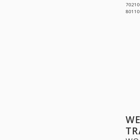
70210
801105
WE
TR