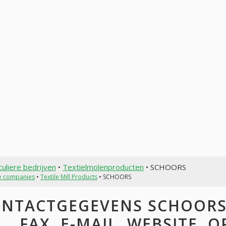
culiere bedrijven
•
Textielmolenproducten
• SCHOORS
te companies
•
Textile Mill Products
• SCHOORS
NTACTGEGEVENS SCHOORS:
FAX, E-MAIL, WEBSITE, 