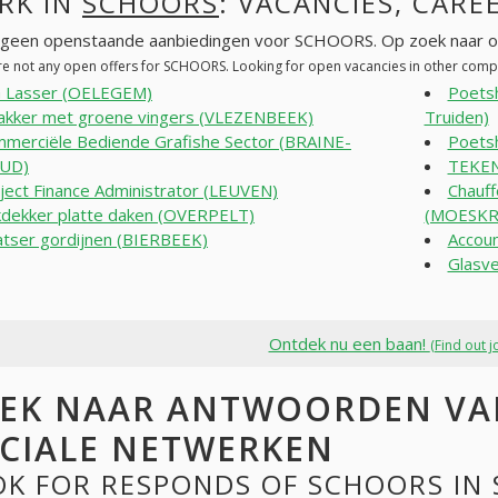
RK IN
SCHOORS
: VACANCIES, CARE
n geen openstaande aanbiedingen voor SCHOORS. Op zoek naar o
re not any open offers for SCHOORS. Looking for open vacancies in other com
 Lasser (OELEGEM)
Poetsh
akker met groene vingers (VLEZENBEEK)
Truiden)
merciële Bediende Grafishe Sector (BRAINE-
Poets
EUD)
TEKEN
ject Finance Administrator (LEUVEN)
Chauff
dekker platte daken (OVERPELT)
(MOESKR
atser gordijnen (BIERBEEK)
Accou
Glasv
Ontdek nu een baan!
(Find out j
EK NAAR ANTWOORDEN VA
CIALE NETWERKEN
OK FOR RESPONDS OF SCHOORS IN