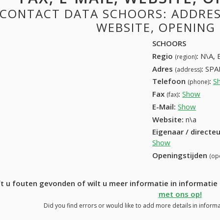
CONTACT DATA SCHOORS: ADDRESS
WEBSITE, OPENING
SCHOORS
Regio
:
N\A, 
(region)
Adres
:
SPA
(address)
Telefoon
:
S
(phone)
Fax
:
Show
+32 (
(fax)
E-Mail:
Show
Website:
n\a
Eigenaar / directe
Show
Openingstijden
(op
t u fouten gevonden of wilt u meer informatie in informat
met ons op!
Did you find errors or would like to add more details in infor