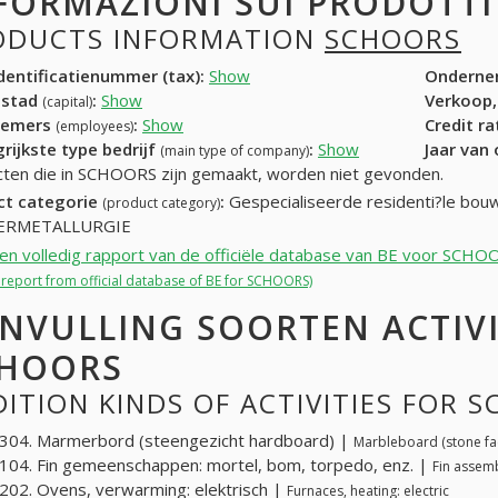
FORMAZIONI SUI PRODOTT
ODUCTS INFORMATION
SCHOORS
entificatienummer (tax):
Show
Onderne
dstad
:
Show
Verkoop,
(capital)
nemers
:
Show
Credit r
(employees)
rijkste type bedrijf
:
Show
Jaar van
(main type of company)
ten die in SCHOORS zijn gemaakt, worden niet gevonden.
ct categorie
:
Gespecialiseerde residenti?le
(product category)
ERMETALLURGIE
een volledig rapport van de officiële database van BE voor SCHO
l report from official database of BE for SCHOORS)
NVULLING SOORTEN ACTIV
HOORS
ITION KINDS OF ACTIVITIES FOR 
304. Marmerbord (steengezicht hardboard) |
Marbleboard (stone fa
04. Fin gemeenschappen: mortel, bom, torpedo, enz. |
Fin assemb
02. Ovens, verwarming: elektrisch |
Furnaces, heating: electric