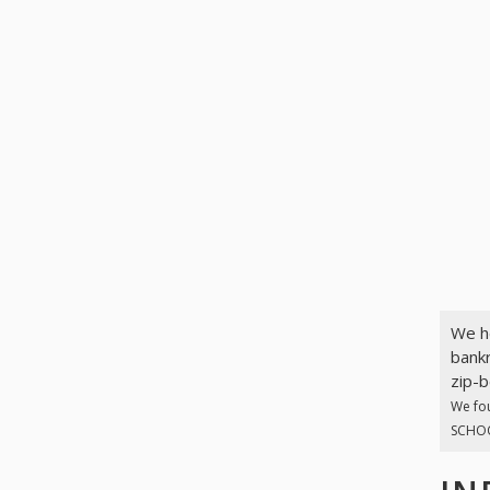
We h
bankr
zip-b
We fo
SCHOOR