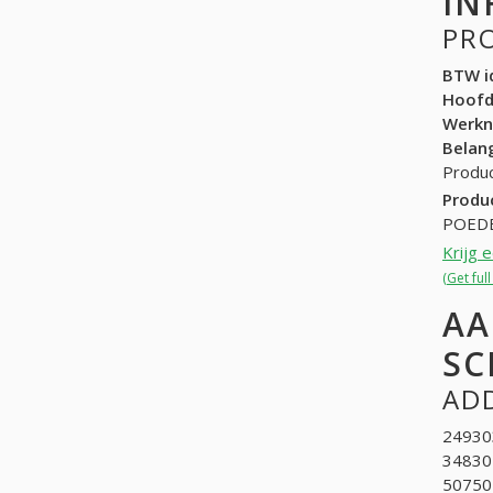
IN
PR
BTW id
Hoof
Werk
Belang
Produc
Produ
POED
Krijg 
(Get ful
AA
SC
ADD
24930
348301
507502