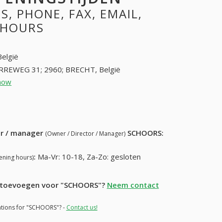
, PHONE, FAX, EMAIL,
 HOURS
België
RREWEG 31; 2960; BRECHT, België
how
36362517 (+32-36362517)
12) 646-16-18
ur / manager
SCHOORS
:
(Owner / Director / Manager)
:
Ma-Vr: 10-18, Za-Zo: gesloten
ening hours)
ie toevoegen voor "SCHOORS"?
Neem contact
mations for "SCHOORS"? -
Contact us!