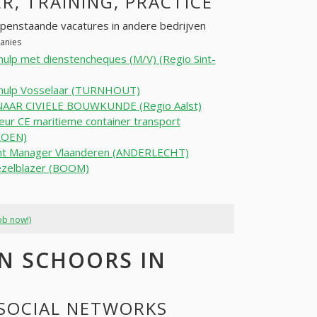
ER, TRAINING, PRACTICE
penstaande vacatures in andere bedrijven
panies
ulp met dienstencheques (M/V) (Regio Sint-
hulp Vosselaar (TURNHOUT)
AAR CIVIELE BOUWKUNDE (Regio Aalst)
eur CE maritieme container transport
OEN)
nt Manager Vlaanderen (ANDERLECHT)
ezelblazer (BOOM)
ob now!)
N SCHOORS IN
 SOCIAL NETWORKS