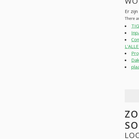
WO
Er zij
There a
TIG
Inp
Com
L'ALL
Pro
Dak
pla
ZO
SO
LO