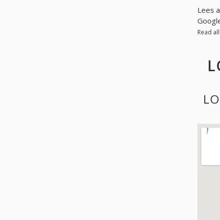
Lees a
Googl
Read al
L
LO