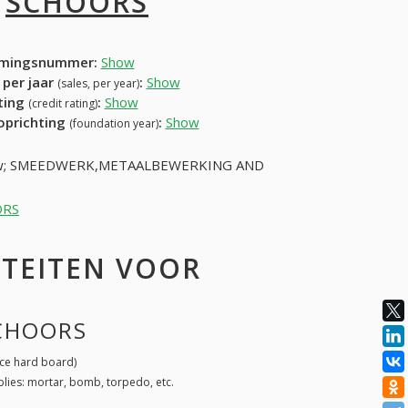
I
SCHOORS
mingsnummer:
Show
 per jaar
:
Show
(sales, per year)
ating
:
Show
(credit rating)
 oprichting
:
Show
(foundation year)
 bouw; SMEEDWERK,METAALBEWERKING AND
ORS
ITEITEN VOOR
SCHOORS
ce hard board)
lies: mortar, bomb, torpedo, etc.