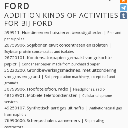
FORD
ADDITION KINDS OF ACTIVITIES
FOR BIJ FORD
599911. Huisdieren en huisdieren benodigdheden |
Pets and
pet supplies
20759906. Sojabonen eiwit concentraten en isolaten |
Soybean protein concentrates and isolates
26720101. Kondensatorpapier: gemaakt van gekochte
papier |
Condenser paper: made from purchased paper
35230200. Grondbewerkingsmachines, met uitzondering
van gras en grond |
Soil preparation machinery, except turf and
grounds
36799906. Hoofdtelefoon, radio |
Headphones, radio
48129901. Mobiele telefoondiensten |
Cellular telephone
services
49250107. Synthetisch aardgas uit nafta |
Synthetic natural gas
from naphtha
76990606. Scheepschalen, aannemers |
Ship scaling,
contractors