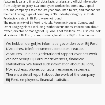
featuring legal and financial data, facts, analysis and official information
from Belgium Registry.
N/a
employees work in this company. Capital -
N/a
. The company's sales for last year amounted to
N/a
, and that has
N/a
the credit rating. Type of company is
N/a
. Industry category is Hotels.
Products created in Bij Ford were not found.
The main activity of Bij Ford is Hotels, Rooming Houses, Camps, and
Other Lodging Places, including 9 other destinations. Information about
owner, director or manager of Bij Ford is not available. You also can look
at reviews of Bij Ford, open positions, location of Bij Ford on the map.
We hebben dergelijke informatie gevonden over Bij Ford,
N\A: adres, telefoonnummer, contacten, reactie,
vacatures. Er is een gedetailleerd rapport over het werk
van het bedrijf Bij Ford, medewerkers, financiële
statistieken. We found such information about Bij Ford,
N\A: address, phone, contacts, response, vacancies.
There is a detail report about the work of the company
Bij Ford, employees, financial statistics.