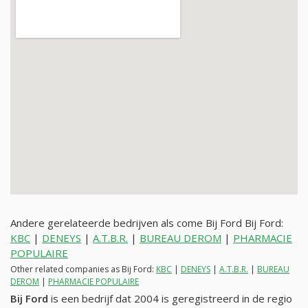
Andere gerelateerde bedrijven als come Bij Ford Bij Ford:
KBC
|
DENEYS
|
A.T.B.R.
|
BUREAU DEROM
|
PHARMACIE
POPULAIRE
Other related companies as Bij Ford:
KBC
|
DENEYS
|
A.T.B.R.
|
BUREAU
DEROM
|
PHARMACIE POPULAIRE
Bij Ford
is een bedrijf dat 2004 is geregistreerd in de regio