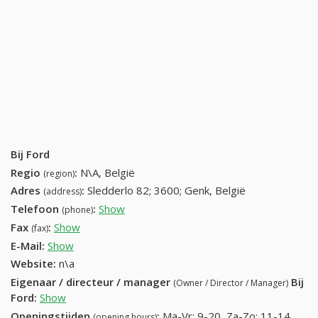
Bij Ford
Regio
:
N\A, België
(region)
Adres
:
Sledderlo 82; 3600; Genk, België
(address)
Telefoon
:
Show
089 61 28 65 (+32-089 61 28 65)
(phone)
Fax
:
Show
089 61 28 65 (+32-089 61 28 65)
(fax)
E-Mail:
Show
Website:
n\a
Eigenaar / directeur / manager
Bij
(Owner / Director / Manager)
Ford
:
Show
Openingstijden
:
Ma-Vr: 9-20, Za-Zo: 11-14
(opening hours)