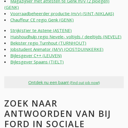
Magazijnier met attesten te Genk m/v (2 ploegen)
(GENK)
Voorraadbeheerder productie (m/v) (SINT-NIKLAAS)
Chauffeur CE regio Genk (GENK)
Strijk(st)er te Astene (ASTENE)
Huishoudhulp regio Nevele- voltijds / deeltijds (NEVELE)
Bekister regio Turnhout (TURNHOUT)
Jobstudent Animator (M/V) (OOSTDUINKERKE)
Bijlesgever C++ (LEUVEN)
Bijlesgever Spaans (TIELT)
Ontdek nu een baan!
(Find out job now!)
ZOEK NAAR
ANTWOORDEN VAN BIJ
FORD IN SOCIALE