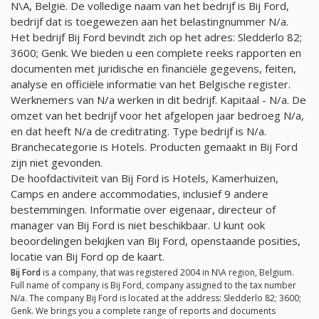
N\A, België. De volledige naam van het bedrijf is Bij Ford,
bedrijf dat is toegewezen aan het belastingnummer
N/a
.
Het bedrijf Bij Ford bevindt zich op het adres: Sledderlo 82;
3600; Genk. We bieden u een complete reeks rapporten en
documenten met juridische en financiële gegevens, feiten,
analyse en officiële informatie van het Belgische register.
Werknemers van
N/a
werken in dit bedrijf. Kapitaal -
N/a
. De
omzet van het bedrijf voor het afgelopen jaar bedroeg
N/a
,
en dat heeft
N/a
de creditrating. Type bedrijf is
N/a
.
Branchecategorie is Hotels. Producten gemaakt in Bij Ford
zijn niet gevonden.
De hoofdactiviteit van Bij Ford is Hotels, Kamerhuizen,
Camps en andere accommodaties, inclusief 9 andere
bestemmingen. Informatie over eigenaar, directeur of
manager van Bij Ford is niet beschikbaar. U kunt ook
beoordelingen bekijken van Bij Ford, openstaande posities,
locatie van Bij Ford op de kaart.
Bij Ford
is a company, that was registered 2004 in N\A region, Belgium.
Full name of company is Bij Ford, company assigned to the tax number
N/a
. The company Bij Ford is located at the address: Sledderlo 82; 3600;
Genk. We brings you a complete range of reports and documents