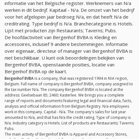
informatie van het Belgische register. Werknemers van
N/a
werken in dit bedrijf. Kapitaal -
N/a
. De omzet van het bedrijf
voor het afgelopen jaar bedroeg
N/a
, en dat heeft
N/a
de
creditrating. Type bedrijf is
N/a
. Branchecategorie is Hotels.
Lijst met producten zijn Restaurants; Taverns; Pubs.
De hoofdactiviteit van Bergenhof BVBA is Kleding en
accessoires, inclusief 9 andere bestemmingen. Informatie
over eigenaar, directeur of manager van Bergenhof BVBA is
niet beschikbaar. U kunt ook beoordelingen bekijken van
Bergenhof BVBA, openstaande posities, locatie van
Bergenhof BVBA op de kaart.
Bergenhof BVBA
is a company, that was registered 1994 in N\A region,
Belgium. Full name of company is Bergenhof BVBA, company assigned to
the tax number
N/a
. The company Bergenhof BVBA is located at the
address: Geelsebaan 85; 2460; Kasterlee. We brings you a complete
range of reports and documents featuring legal and financial data, facts,
analysis and official information from Belgium Registry.
N/a
employees
work in this company. Capital -
N/a
. The company's sales for last year
amounted to
N/a
, and that has
N/a
the credit rating. Type of company is
N/a
. Industry category is Hotels. List of products are Restaurants; Taverns;
Pubs.
The main activity of Bergenhof BVBA is Apparel and Accessory Stores,