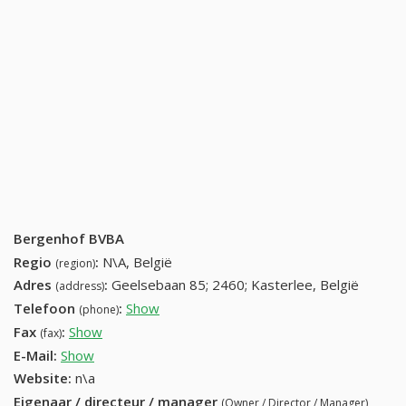
Bergenhof BVBA
Regio
:
N\A, België
(region)
Adres
:
Geelsebaan 85; 2460; Kasterlee, België
(address)
Telefoon
:
Show
014 85 04 64 (+32-014 85 04 64)
(phone)
Fax
:
Show
014 85 31 86 (+32-014 85 31 86)
(fax)
E-Mail:
Show
Website:
n\a
Eigenaar / directeur / manager
(Owner / Director / Manager)