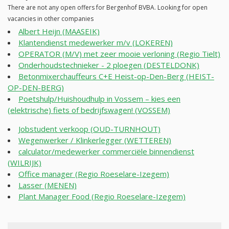
There are not any open offers for Bergenhof BVBA. Looking for open
vacancies in other companies
Albert Heijn (MAASEIK)
Klantendienst medewerker m/v (LOKEREN)
OPERATOR (M/V) met zeer mooie verloning (Regio Tielt)
Onderhoudstechnieker - 2 ploegen (DESTELDONK)
Betonmixerchauffeurs C+E Heist-op-Den-Berg (HEIST-
OP-DEN-BERG)
Poetshulp/Huishoudhulp in Vossem – kies een
(elektrische) fiets of bedrijfswagen! (VOSSEM)
Jobstudent verkoop (OUD-TURNHOUT)
Wegenwerker / Klinkerlegger (WETTEREN)
calculator/medewerker commerciële binnendienst
(WILRIJK)
Office manager (Regio Roeselare-Izegem)
Lasser (MENEN)
Plant Manager Food (Regio Roeselare-Izegem)