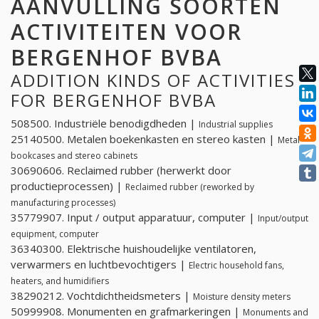
AANVULLING SOORTEN
ACTIVITEITEN VOOR
BERGENHOF BVBA
ADDITION KINDS OF ACTIVITIES
FOR BERGENHOF BVBA
508500. Industriële benodigdheden |
Industrial supplies
25140500. Metalen boekenkasten en stereo kasten |
Metal
bookcases and stereo cabinets
30690606. Reclaimed rubber (herwerkt door
productieprocessen) |
Reclaimed rubber (reworked by
manufacturing processes)
35779907. Input / output apparatuur, computer |
Input/output
equipment, computer
36340300. Elektrische huishoudelijke ventilatoren,
verwarmers en luchtbevochtigers |
Electric household fans,
heaters, and humidifiers
38290212. Vochtdichtheidsmeters |
Moisture density meters
50999908. Monumenten en grafmarkeringen |
Monuments and