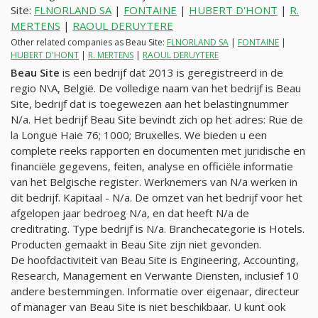
Site:
FLNORLAND SA
|
FONTAINE
|
HUBERT D'HONT
|
R.
MERTENS
|
RAOUL DERUYTERE
Other related companies as Beau Site:
FLNORLAND SA
|
FONTAINE
|
HUBERT D'HONT
|
R. MERTENS
|
RAOUL DERUYTERE
Beau Site
is een bedrijf dat 2013 is geregistreerd in de
regio N\A, België. De volledige naam van het bedrijf is Beau
Site, bedrijf dat is toegewezen aan het belastingnummer
N/a
. Het bedrijf Beau Site bevindt zich op het adres: Rue de
la Longue Haie 76; 1000; Bruxelles. We bieden u een
complete reeks rapporten en documenten met juridische en
financiële gegevens, feiten, analyse en officiële informatie
van het Belgische register. Werknemers van
N/a
werken in
dit bedrijf. Kapitaal -
N/a
. De omzet van het bedrijf voor het
afgelopen jaar bedroeg
N/a
, en dat heeft
N/a
de
creditrating. Type bedrijf is
N/a
. Branchecategorie is Hotels.
Producten gemaakt in Beau Site zijn niet gevonden.
De hoofdactiviteit van Beau Site is Engineering, Accounting,
Research, Management en Verwante Diensten, inclusief 10
andere bestemmingen. Informatie over eigenaar, directeur
of manager van Beau Site is niet beschikbaar. U kunt ook