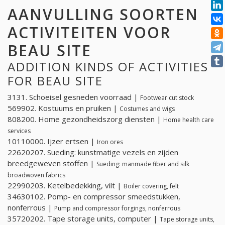
AANVULLING SOORTEN
ACTIVITEITEN VOOR
BEAU SITE
ADDITION KINDS OF ACTIVITIES
FOR BEAU SITE
3131. Schoeisel gesneden voorraad |
Footwear cut stock
569902. Kostuums en pruiken |
Costumes and wigs
808200. Home gezondheidszorg diensten |
Home health care
services
10110000. Ijzer ertsen |
Iron ores
22620207. Sueding: kunstmatige vezels en zijden
breedgeweven stoffen |
Sueding: manmade fiber and silk
broadwoven fabrics
22990203. Ketelbedekking, vilt |
Boiler covering, felt
34630102. Pomp- en compressor smeedstukken,
nonferrous |
Pump and compressor forgings, nonferrous
35720202. Tape storage units, computer |
Tape storage units,