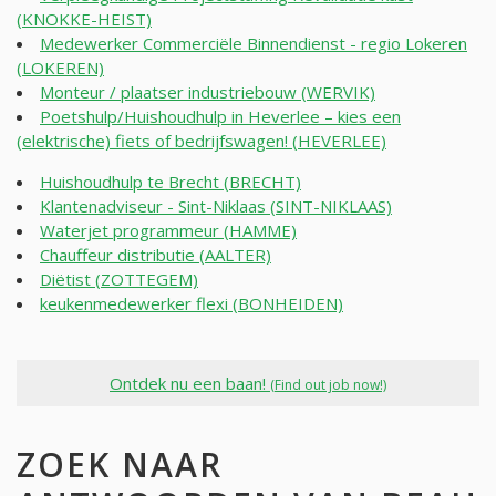
(KNOKKE-HEIST)
Medewerker Commerciële Binnendienst - regio Lokeren
(LOKEREN)
Monteur / plaatser industriebouw (WERVIK)
Poetshulp/Huishoudhulp in Heverlee – kies een
(elektrische) fiets of bedrijfswagen! (HEVERLEE)
Huishoudhulp te Brecht (BRECHT)
Klantenadviseur - Sint-Niklaas (SINT-NIKLAAS)
Waterjet programmeur (HAMME)
Chauffeur distributie (AALTER)
Diëtist (ZOTTEGEM)
keukenmedewerker flexi (BONHEIDEN)
Ontdek nu een baan!
(Find out job now!)
ZOEK NAAR