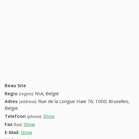
Beau Site
Regio
:
N\A, België
(region)
Adres
:
Rue de la Longue Haie 76; 1000; Bruxelles,
(address)
België
Telefoon
:
Show
02 640 88 89 (+32-02 640 88 89)
(phone)
Fax
:
Show
02 640 16 11 (+32-02 640 16 11)
(fax)
E-Mail:
Show