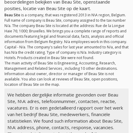
beoordelingen bekijken van Beau Site, openstaande
posities, locatie van Beau Site op de kaart.
Beau Site
is a company, that was registered 2013 in N\A region, Belgium.
Full name of company is Beau Site, company assigned to the tax number
N/a
. The company Beau Site is located at the address: Rue de la Longue
Haie 76; 1000; Bruxelles. We brings you a complete range of reports and
documents featuring legal and financial data, facts, analysis and official
information from Belgium Registry.
N/a
employees work in this company.
Capital -
N/a
. The company's sales for last year amounted to
N/a
, and that
has
N/a
the credit rating. Type of company is
N/a
. Industry category is
Hotels. Products created in Beau Site were not found.
The main activity of Beau Site is Engineering, Accounting, Research,
Management and Related Services , including 10 other destinations.
Information about owner, director or manager of Beau Site is not
available. You also can look at reviews of Beau Site, open positions,
location of Beau Site on the map.
We hebben dergelijke informatie gevonden over Beau
Site, N\A: adres, telefoonnummer, contacten, reactie,
vacatures. Er is een gedetailleerd rapport over het werk
van het bedrijf Beau Site, medewerkers, financiële
statistieken. We found such information about Beau Site,
N\A: address, phone, contacts, response, vacancies.