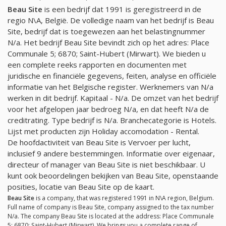
Beau Site
is een bedrijf dat 1991 is geregistreerd in de
regio N\A, België. De volledige naam van het bedrijf is Beau
Site, bedrijf dat is toegewezen aan het belastingnummer
N/a
. Het bedrijf Beau Site bevindt zich op het adres: Place
Communale 5; 6870; Saint-Hubert (Mirwart). We bieden u
een complete reeks rapporten en documenten met
juridische en financiële gegevens, feiten, analyse en officiële
informatie van het Belgische register. Werknemers van
N/a
werken in dit bedrijf. Kapitaal -
N/a
. De omzet van het bedrijf
voor het afgelopen jaar bedroeg
N/a
, en dat heeft
N/a
de
creditrating. Type bedrijf is
N/a
. Branchecategorie is Hotels.
Lijst met producten zijn Holiday accomodation - Rental.
De hoofdactiviteit van Beau Site is Vervoer per lucht,
inclusief 9 andere bestemmingen. Informatie over eigenaar,
directeur of manager van Beau Site is niet beschikbaar. U
kunt ook beoordelingen bekijken van Beau Site, openstaande
posities, locatie van Beau Site op de kaart.
Beau Site
is a company, that was registered 1991 in N\A region, Belgium.
Full name of company is Beau Site, company assigned to the tax number
N/a
. The company Beau Site is located at the address: Place Communale
5; 6870; Saint-Hubert (Mirwart). We brings you a complete range of