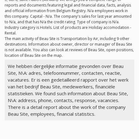
reports and documents featuring legal and financial data, facts, analysis
and official information from Belgium Registry.
N/a
employees work in
this company. Capital -
N/a
. The company's sales for last year amounted
to
N/a
, and that has
N/a
the credit rating. Type of company is
N/a
.
Industry category is Hotels. List of products are Holiday accomodation -
Rental.
The main activity of Beau Site is Transportation by Air, including 9 other
destinations. Information about owner, director or manager of Beau Site
is not available. You also can look at reviews of Beau Site, open positions,
location of Beau Site on the map.
We hebben dergelijke informatie gevonden over Beau
Site, N\A: adres, telefoonnummer, contacten, reactie,
vacatures. Er is een gedetailleerd rapport over het werk
van het bedrijf Beau Site, medewerkers, financiële
statistieken. We found such information about Beau Site,
N\A: address, phone, contacts, response, vacancies.
There is a detail report about the work of the company
Beau Site, employees, financial statistics.