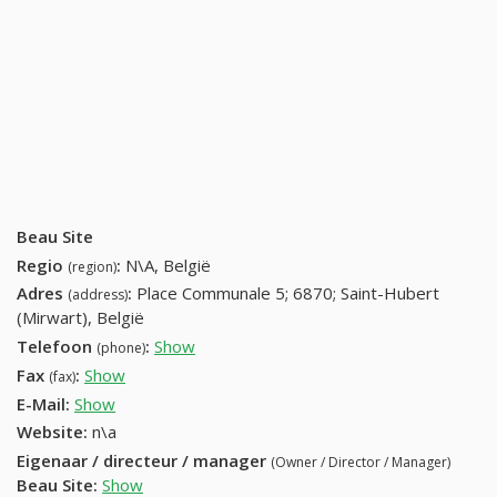
Beau Site
Regio
:
N\A, België
(region)
Adres
:
Place Communale 5; 6870; Saint-Hubert
(address)
(Mirwart), België
Telefoon
:
Show
084 36 62 27 (+32-084 36 62 27)
(phone)
Fax
:
Show
084 36 71 18 (+32-084 36 71 18)
(fax)
E-Mail:
Show
Website:
n\a
Eigenaar / directeur / manager
(Owner / Director / Manager)
Beau Site
:
Show