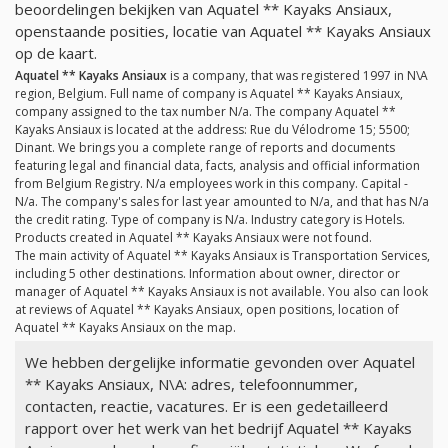
beoordelingen bekijken van Aquatel ** Kayaks Ansiaux,
openstaande posities, locatie van Aquatel ** Kayaks Ansiaux
op de kaart.
Aquatel ** Kayaks Ansiaux
is a company, that was registered 1997 in N\A
region, Belgium. Full name of company is Aquatel ** Kayaks Ansiaux,
company assigned to the tax number
N/a
. The company Aquatel **
Kayaks Ansiaux is located at the address: Rue du Vélodrome 15; 5500;
Dinant. We brings you a complete range of reports and documents
featuring legal and financial data, facts, analysis and official information
from Belgium Registry.
N/a
employees work in this company. Capital -
N/a
. The company's sales for last year amounted to
N/a
, and that has
N/a
the credit rating. Type of company is
N/a
. Industry category is Hotels.
Products created in Aquatel ** Kayaks Ansiaux were not found.
The main activity of Aquatel ** Kayaks Ansiaux is Transportation Services,
including 5 other destinations. Information about owner, director or
manager of Aquatel ** Kayaks Ansiaux is not available. You also can look
at reviews of Aquatel ** Kayaks Ansiaux, open positions, location of
Aquatel ** Kayaks Ansiaux on the map.
We hebben dergelijke informatie gevonden over Aquatel
** Kayaks Ansiaux, N\A: adres, telefoonnummer,
contacten, reactie, vacatures. Er is een gedetailleerd
rapport over het werk van het bedrijf Aquatel ** Kayaks