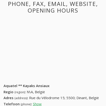
PHONE, FAX, EMAIL, WEBSITE,
OPENING HOURS
Aquatel ** Kayaks Ansiaux
Regio
:
N\A, België
(region)
Adres
:
Rue du Vélodrome 15; 5500; Dinant, België
(address)
Telefoon
:
Show
082 21 35 35 (+32-082 21 35 35)
(phone)