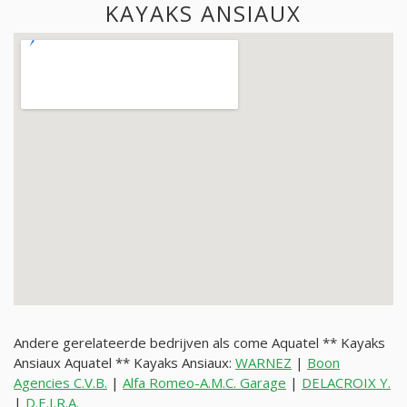
KAYAKS ANSIAUX
Andere gerelateerde bedrijven als come Aquatel ** Kayaks
Ansiaux Aquatel ** Kayaks Ansiaux:
WARNEZ
|
Boon
Agencies C.V.B.
|
Alfa Romeo-A.M.C. Garage
|
DELACROIX Y.
|
D.E.I.R.A.