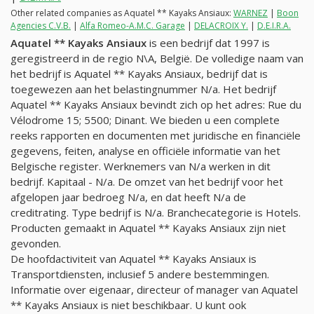
Other related companies as Aquatel ** Kayaks Ansiaux:
WARNEZ
|
Boon
Agencies C.V.B.
|
Alfa Romeo-A.M.C. Garage
|
DELACROIX Y.
|
D.E.I.R.A.
Aquatel ** Kayaks Ansiaux
is een bedrijf dat 1997 is
geregistreerd in de regio N\A, België. De volledige naam van
het bedrijf is Aquatel ** Kayaks Ansiaux, bedrijf dat is
toegewezen aan het belastingnummer
N/a
. Het bedrijf
Aquatel ** Kayaks Ansiaux bevindt zich op het adres: Rue du
Vélodrome 15; 5500; Dinant. We bieden u een complete
reeks rapporten en documenten met juridische en financiële
gegevens, feiten, analyse en officiële informatie van het
Belgische register. Werknemers van
N/a
werken in dit
bedrijf. Kapitaal -
N/a
. De omzet van het bedrijf voor het
afgelopen jaar bedroeg
N/a
, en dat heeft
N/a
de
creditrating. Type bedrijf is
N/a
. Branchecategorie is Hotels.
Producten gemaakt in Aquatel ** Kayaks Ansiaux zijn niet
gevonden.
De hoofdactiviteit van Aquatel ** Kayaks Ansiaux is
Transportdiensten, inclusief 5 andere bestemmingen.
Informatie over eigenaar, directeur of manager van Aquatel
** Kayaks Ansiaux is niet beschikbaar. U kunt ook