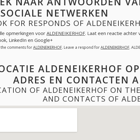
EK NAAR ANTWOORDEN VA
 SOCIALE NETWERKEN
OK FOR RESPONDS OF ALDENEIKERH
lle opmerkingen voor
ALDENEIKERHOF
. Laat een reactie achter
ok, LinkedIn en Google+
l the comments for
ALDENEIKERHOF
. Leave a respond for
ALDENEIKERHOF
. ALD
OCATIE ALDENEIKERHOF OP
ADRES EN CONTACTEN A
CATION OF ALDENEIKERHOF ON TH
AND CONTACTS OF ALD