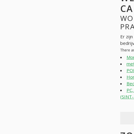
CA
WO
PR
Er zij
bedrij
There a
Mon
met
PO
Hor
Bed
PC
(SINT