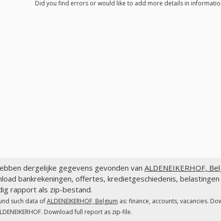
Did you find errors or would like to add more details in informat
ebben dergelijke gegevens gevonden van
ALDENEIKERHOF, Bel
load bankrekeningen, offertes, kredietgeschiedenis, belastin
dig rapport als zip-bestand.
und such data of
ALDENEIKERHOF, Belgium
as: finance, accounts, vacancies. Do
LDENEIKERHOF. Download full report as zip-file.