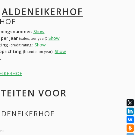
I
ALDENEIKERHOF
RHOF
mingsnummer:
Show
 per jaar
:
Show
(sales, per year)
ating
:
Show
(credit rating)
 oprichting
:
Show
(foundation year)
.
DENEIKERHOF
ITEITEN VOOR
ALDENEIKERHOF
ies