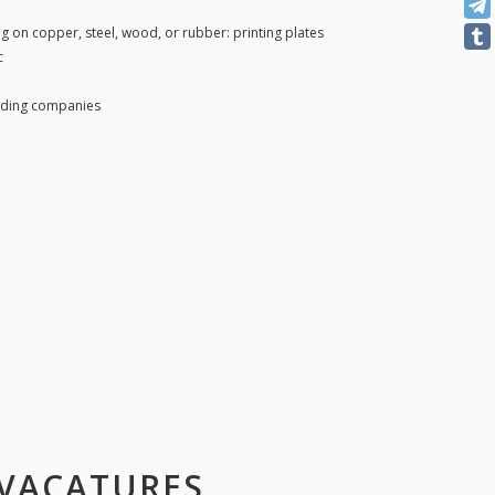
g on copper, steel, wood, or rubber: printing plates
c
ading companies
 VACATURES,