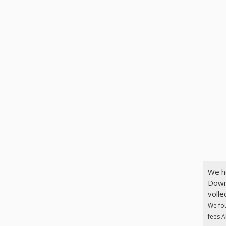
We h
Down
volle
We fo
fees A