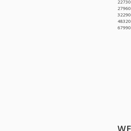
227302
279602
322900
483201
679901
WE