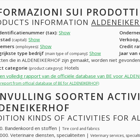
FORMAZIONI SUI PRODOTT
ODUCTS INFORMATION
ALDENEIKE
entificatienummer (tax):
Show
Onderne
dstad
:
Show
Verkoop,
(capital)
nemers
:
Show
Credit r
(employees)
rijkste type bedrijf
:
Show
Jaar van
(main type of company)
ten die in ALDENEIKERHOF zijn gemaakt, worden niet gevonden
ct categorie
:
Hotels
(product category)
een volledig rapport van de officiële database van BE voor AL
l report from official database of BE for ALDENEIKERHOF)
NVULLING SOORTEN ACTIV
DENEIKERHOF
ITION KINDS OF ACTIVITIES FOR 
. Bandenkoord en stoffen |
Tire cord and fabrics
00. Veterinaire diensten, specialiteiten |
Veterinary services, specialt