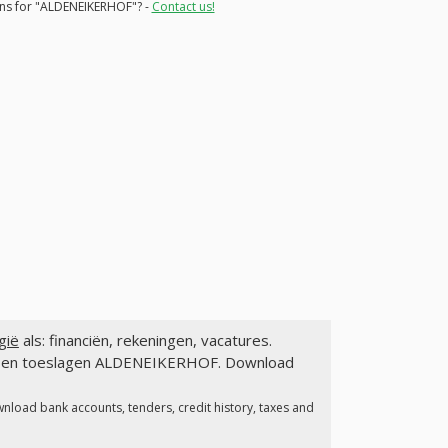
ions for "ALDENEIKERHOF"? -
Contact us!
gië
als: financiën, rekeningen, vacatures.
gen en toeslagen ALDENEIKERHOF. Download
wnload bank accounts, tenders, credit history, taxes and