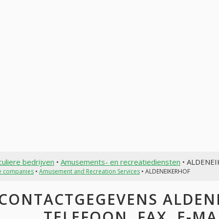
culiere bedrijven
•
Amusements- en recreatiediensten
• ALDENE
te companies
•
Amusement and Recreation Services
• ALDENEIKERHOF
CONTACTGEGEVENS ALDENE
TELEFOON, FAX, E-MAI