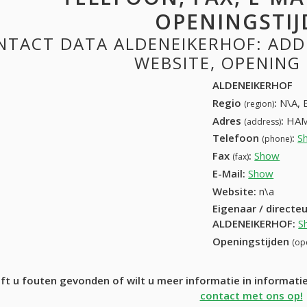
OPENINGSTIJ
NTACT DATA ALDENEIKERHOF: ADDR
WEBSITE, OPENING
ALDENEIKERHOF
Regio
:
N\A, 
(region)
Adres
:
HAM
(address)
Telefoon
:
S
(phone)
Fax
:
Show
+32 (
(fax)
E-Mail:
Show
Website:
n\a
Eigenaar / directe
ALDENEIKERHOF
:
S
Openingstijden
(op
ft u fouten gevonden of wilt u meer informatie in informa
contact met ons op!