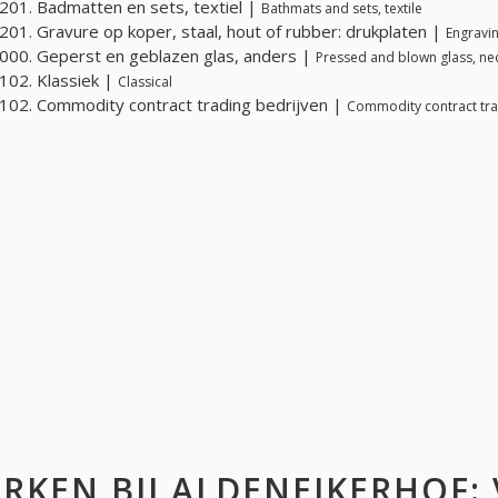
01. Badmatten en sets, textiel |
Bathmats and sets, textile
01. Gravure op koper, staal, hout of rubber: drukplaten |
Engravin
00. Geperst en geblazen glas, anders |
Pressed and blown glass, ne
02. Klassiek |
Classical
02. Commodity contract trading bedrijven |
Commodity contract tr
RKEN BIJ
ALDENEIKERHOF
: