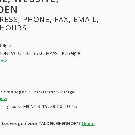
DEN
ESS, PHONE, FAX, EMAIL,
 HOURS
België
ONTWEG 103; 3680; MAASEIK, België
how
89566777 (+32-89566777)
60) 870-68-74
ur / manager
(Owner / Director / Manager)
how
:
Ma-Vr: 9-19, Za-Zo: 10-16
ening hours)
tie toevoegen voor "ALDENEIKERHOF"?
Neem