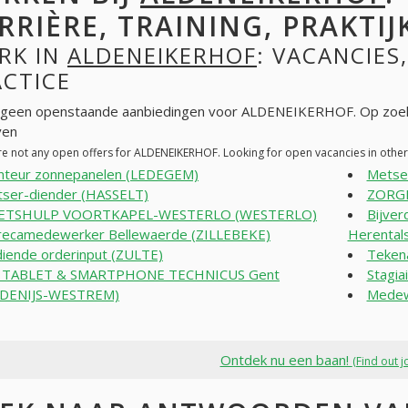
RRIÈRE, TRAINING, PRAKTIJ
RK IN
ALDENEIKERHOF
: VACANCIES
ACTICE
n geen openstaande aanbiedingen voor ALDENEIKERHOF. Op zoek
ven
re not any open offers for ALDENEIKERHOF. Looking for open vacancies in oth
teur zonnepanelen (LEDEGEM)
Metse
ser-diender (HASSELT)
ZORG
ETSHULP VOORTKAPEL-WESTERLO (WESTERLO)
Bijver
ecamedewerker Bellewaerde (ZILLEBEKE)
Herental
iende orderinput (ZULTE)
Tekena
, TABLET & SMARTPHONE TECHNICUS Gent
Stagia
-DENIJS-WESTREM)
Medew
Ontdek nu een baan!
(Find out j