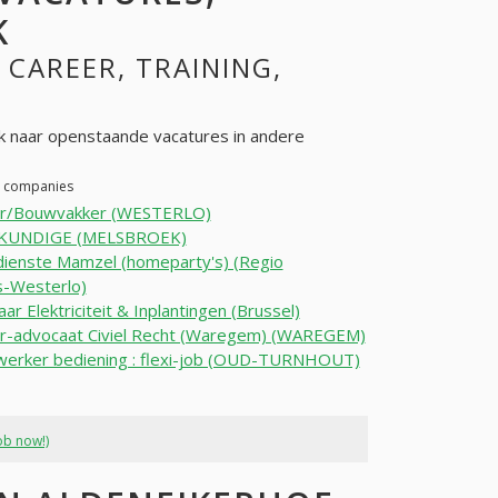
K
, CAREER, TRAINING,
 naar openstaande vacatures in andere
er companies
r/Bouwvakker (WESTERLO)
KUNDIGE (MELSBROEK)
dienste Mamzel (homeparty's) (Regio
s-Westerlo)
ar Elektriciteit & Inplantingen (Brussel)
ir-advocaat Civiel Recht (Waregem) (WAREGEM)
erker bediening : flexi-job (OUD-TURNHOUT)
ob now!)