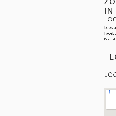
ZO
IN
LO
Lees a
Facebo
Read al
L
LO