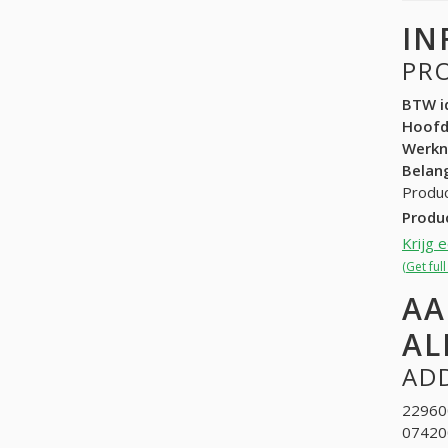
IN
PR
BTW id
Hoof
Werk
Belang
Produc
Produ
Krijg 
(Get ful
AA
AL
ADD
229600
074200