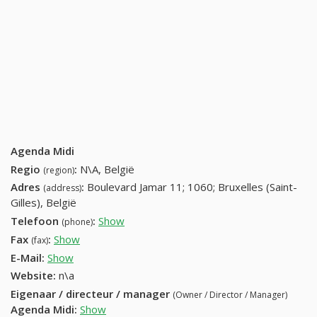
Agenda Midi
Regio
:
N\A, België
(region)
Adres
:
Boulevard Jamar 11; 1060; Bruxelles (Saint-
(address)
Gilles), België
Telefoon
:
Show
02 520 00 10 (+32-02 520 00 10)
(phone)
Fax
:
Show
02 520 00 20 (+32-02 520 00 20)
(fax)
E-Mail:
Show
Website:
n\a
Eigenaar / directeur / manager
(Owner / Director / Manager)
Agenda Midi
:
Show