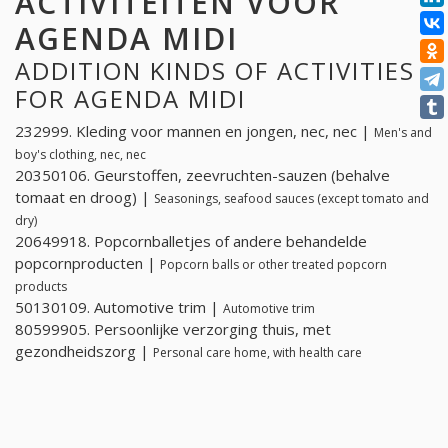
ACTIVITEITEN VOOR
AGENDA MIDI
ADDITION KINDS OF ACTIVITIES
FOR AGENDA MIDI
232999. Kleding voor mannen en jongen, nec, nec |
Men's and
boy's clothing, nec, nec
20350106. Geurstoffen, zeevruchten-sauzen (behalve
tomaat en droog) |
Seasonings, seafood sauces (except tomato and
dry)
20649918. Popcornballetjes of andere behandelde
popcornproducten |
Popcorn balls or other treated popcorn
products
50130109. Automotive trim |
Automotive trim
80599905. Persoonlijke verzorging thuis, met
gezondheidszorg |
Personal care home, with health care