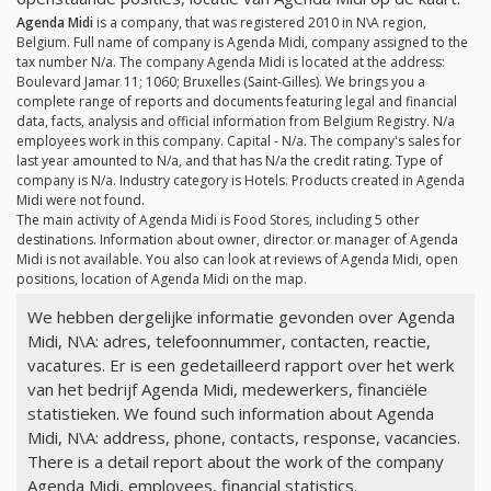
Agenda Midi
is a company, that was registered 2010 in N\A region,
Belgium. Full name of company is Agenda Midi, company assigned to the
tax number
N/a
. The company Agenda Midi is located at the address:
Boulevard Jamar 11; 1060; Bruxelles (Saint-Gilles). We brings you a
complete range of reports and documents featuring legal and financial
data, facts, analysis and official information from Belgium Registry.
N/a
employees work in this company. Capital -
N/a
. The company's sales for
last year amounted to
N/a
, and that has
N/a
the credit rating. Type of
company is
N/a
. Industry category is Hotels. Products created in Agenda
Midi were not found.
The main activity of Agenda Midi is Food Stores, including 5 other
destinations. Information about owner, director or manager of Agenda
Midi is not available. You also can look at reviews of Agenda Midi, open
positions, location of Agenda Midi on the map.
We hebben dergelijke informatie gevonden over Agenda
Midi, N\A: adres, telefoonnummer, contacten, reactie,
vacatures. Er is een gedetailleerd rapport over het werk
van het bedrijf Agenda Midi, medewerkers, financiële
statistieken. We found such information about Agenda
Midi, N\A: address, phone, contacts, response, vacancies.
There is a detail report about the work of the company
Agenda Midi, employees, financial statistics.