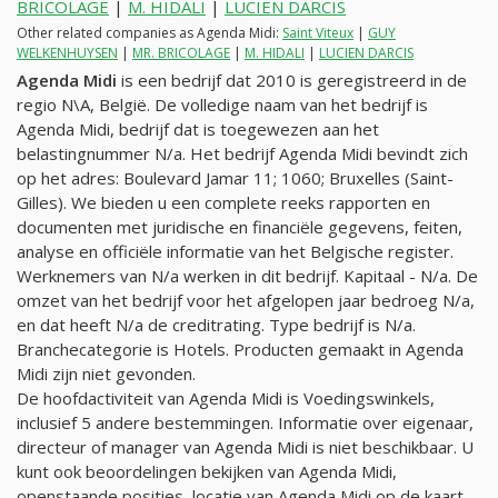
BRICOLAGE
|
M. HIDALI
|
LUCIEN DARCIS
Other related companies as Agenda Midi:
Saint Viteux
|
GUY
WELKENHUYSEN
|
MR. BRICOLAGE
|
M. HIDALI
|
LUCIEN DARCIS
Agenda Midi
is een bedrijf dat 2010 is geregistreerd in de
regio N\A, België. De volledige naam van het bedrijf is
Agenda Midi, bedrijf dat is toegewezen aan het
belastingnummer
N/a
. Het bedrijf Agenda Midi bevindt zich
op het adres: Boulevard Jamar 11; 1060; Bruxelles (Saint-
Gilles). We bieden u een complete reeks rapporten en
documenten met juridische en financiële gegevens, feiten,
analyse en officiële informatie van het Belgische register.
Werknemers van
N/a
werken in dit bedrijf. Kapitaal -
N/a
. De
omzet van het bedrijf voor het afgelopen jaar bedroeg
N/a
,
en dat heeft
N/a
de creditrating. Type bedrijf is
N/a
.
Branchecategorie is Hotels. Producten gemaakt in Agenda
Midi zijn niet gevonden.
De hoofdactiviteit van Agenda Midi is Voedingswinkels,
inclusief 5 andere bestemmingen. Informatie over eigenaar,
directeur of manager van Agenda Midi is niet beschikbaar. U
kunt ook beoordelingen bekijken van Agenda Midi,
openstaande posities, locatie van Agenda Midi op de kaart.