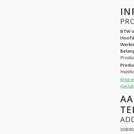
IN
PR
BTW id
Hoof
Werk
Belang
Produc
Produ
Huisho
Krijg 
(Get ful
AA
TE
ADD
308903