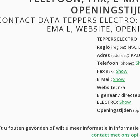
OPENINGSTIJ
CONTACT DATA TEPPERS ELECTRO: 
EMAIL, WEBSITE, OPE
TEPPERS ELECTRO
Regio
:
N\A, 
(region)
Adres
:
KAU
(address)
Telefoon
:
S
(phone)
Fax
:
Show
+32 (
(fax)
E-Mail:
Show
Website:
n\a
Eigenaar / directe
ELECTRO
:
Show
Openingstijden
(op
t u fouten gevonden of wilt u meer informatie in informat
contact met ons op!