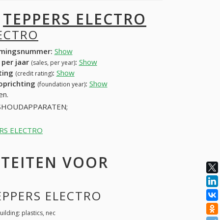
I
TEPPERS ELECTRO
ECTRO
mingsnummer:
Show
 per jaar
:
Show
(sales, per year)
ating
:
Show
(credit rating)
 oprichting
:
Show
(foundation year)
en.
ISHOUDAPPARATEN;
PERS ELECTRO
ITEITEN VOOR
TEPPERS ELECTRO
uilding: plastics, nec