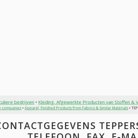
culiere bedrijven
•
Kleding, Afgewerkte Producten van Stoffen & V
te companies
•
Apparel, Finished Products from Fabrics & Similar Materials
• TE
CONTACTGEGEVENS TEPPERS
TELEFOON, FAX, E-MAI