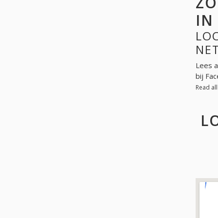
ZO
IN
LOO
NE
Lees a
bij Fa
Read al
L