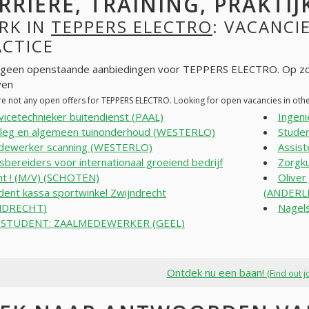
RRIÈRE, TRAINING, PRAKTIJ
RK IN
TEPPERS ELECTRO
: VACANCIE
ACTICE
n geen openstaande aanbiedingen voor TEPPERS ELECTRO. Op zo
ven
re not any open offers for TEPPERS ELECTRO. Looking for open vacancies in ot
vicetechnieker buitendienst (PAAL)
Ingen
leg en algemeen tuinonderhoud (WESTERLO)
Stude
ewerker scanning (WESTERLO)
Assis
sbereiders voor internationaal groeiend bedrijf
Zorgk
t ! (M/V) (SCHOTEN)
Oliver
dent kassa sportwinkel Zwijndrecht
(ANDERL
NDRECHT)
Nagels
BSTUDENT: ZAALMEDEWERKER (GEEL)
Ontdek nu een baan!
(Find out j