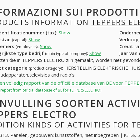
FORMAZIONI SUI PRODOTT
ODUCTS INFORMATION
TEPPERS EL
entificatienummer (tax):
Show
Onderne
dstad
:
Show
Verkoop,
(capital)
nemers
:
Show
Credit r
(employees)
rijkste type bedrijf
:
Show
Jaar van
(main type of company)
ten die in TEPPERS ELECTRO zijn gemaakt, worden niet gevond
ct categorie
:
HERSTELLING ELEKTRISCHE HU
(product category)
udapparaten,televisies and radio's
een volledig rapport van de officiële database van BE voor TEP
l report from official database of BE for TEPPERS ELECTRO)
NVULLING SOORTEN ACTIV
PPERS ELECTRO
ITION KINDS OF ACTIVITIES FOR 
13. Panelen, gebouwen: kunststoffen, niet inbegrepen |
Panels, b