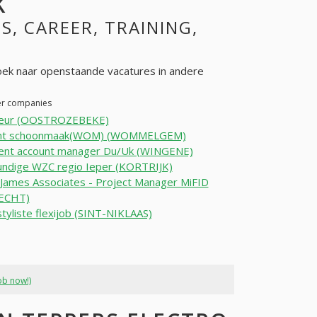
K
S, CAREER, TRAINING,
ek naar openstaande vacatures in andere
her companies
ieur (OOSTROZEBEKE)
nt schoonmaak(WOM) (WOMMELGEM)
tent account manager Du/Uk (WINGENE)
undige WZC regio Ieper (KORTRIJK)
 James Associates - Project Manager MiFID
ECHT)
tyliste flexijob (SINT-NIKLAAS)
ob now!)