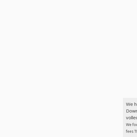
We h
Down
volle
We fo
fees T