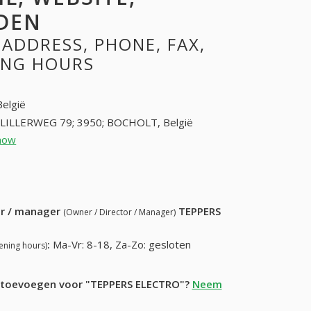
DEN
ADDRESS, PHONE, FAX,
NING HOURS
België
LILLERWEG 79; 3950; BOCHOLT, België
how
89462295 (+32-89462295)
87) 849-27-99
ur / manager
TEPPERS
(Owner / Director / Manager)
:
Ma-Vr: 8-18, Za-Zo: gesloten
ening hours)
ie toevoegen voor "TEPPERS ELECTRO"?
Neem