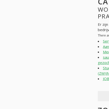
CA
WO
PR
Er zij
bedrij
There a
Ser
Aan
Med
sau
gezoch
Stu
(ZWIJ
JO