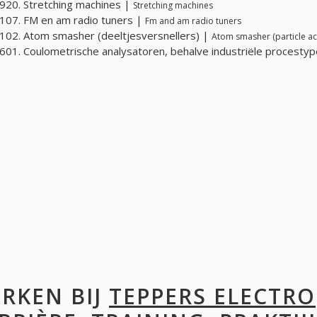
20. Stretching machines |
Stretching machines
07. FM en am radio tuners |
Fm and am radio tuners
02. Atom smasher (deeltjesversnellers) |
Atom smasher (particle ac
01. Coulometrische analysatoren, behalve industriële procesty
RKEN BIJ
TEPPERS ELECTRO