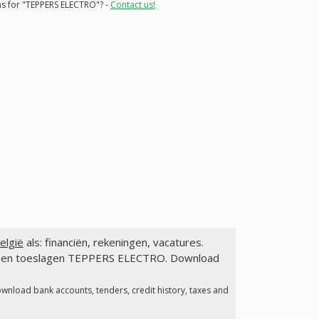
ons for "TEPPERS ELECTRO"? -
Contact us!
elgië
als: financiën, rekeningen, vacatures.
gen en toeslagen TEPPERS ELECTRO. Download
ownload bank accounts, tenders, credit history, taxes and