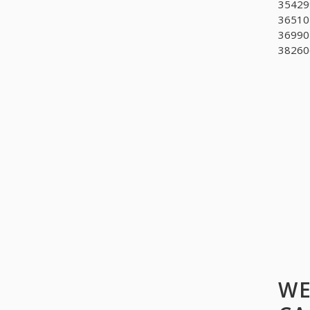
354299
365101
369901
382606
WE