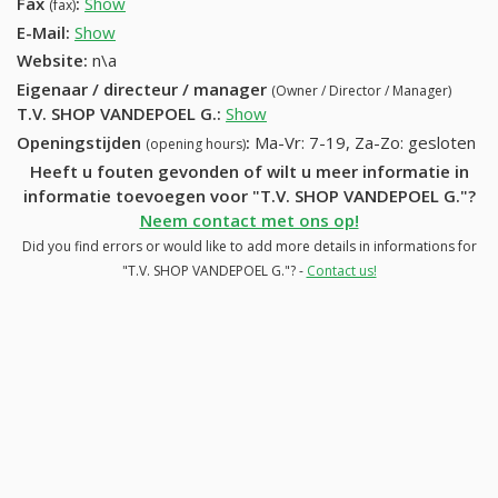
Fax
:
Show
+32 (15) 133-97-32
(fax)
E-Mail:
Show
Website:
n\a
Eigenaar / directeur / manager
(Owner / Director / Manager)
T.V. SHOP VANDEPOEL G.
:
Show
Openingstijden
:
Ma-Vr: 7-19, Za-Zo: gesloten
(opening hours)
Heeft u fouten gevonden of wilt u meer informatie in
informatie toevoegen voor "T.V. SHOP VANDEPOEL G."?
Neem contact met ons op!
Did you find errors or would like to add more details in informations for
"T.V. SHOP VANDEPOEL G."? -
Contact us!