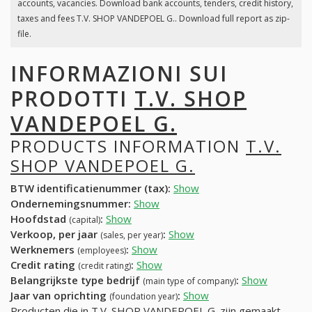
accounts, vacancies. Download bank accounts, tenders, credit history,
taxes and fees T.V. SHOP VANDEPOEL G.. Download full report as zip-
file.
INFORMAZIONI SUI
PRODOTTI
T.V. SHOP
VANDEPOEL G.
PRODUCTS INFORMATION
T.V.
SHOP VANDEPOEL G.
BTW identificatienummer (tax):
Show
Ondernemingsnummer:
Show
Hoofdstad
:
Show
(capital)
Verkoop, per jaar
:
Show
(sales, per year)
Werknemers
:
Show
(employees)
Credit rating
:
Show
(credit rating)
Belangrijkste type bedrijf
:
Show
(main type of company)
Jaar van oprichting
:
Show
(foundation year)
Producten die in T.V. SHOP VANDEPOEL G. zijn gemaakt,