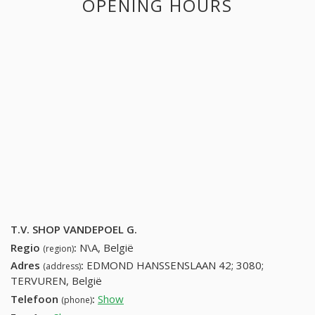
OPENING HOURS
T.V. SHOP VANDEPOEL G.
Regio
:
N\A, België
(region)
Adres
:
EDMOND HANSSENSLAAN 42; 3080;
(address)
TERVUREN, België
Telefoon
:
Show
27674951 (+32-27674951)
(phone)