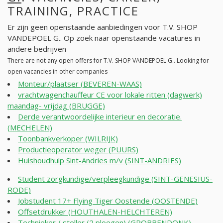
TRAINING, PRACTICE
Er zijn geen openstaande aanbiedingen voor T.V. SHOP
VANDEPOEL G.. Op zoek naar openstaande vacatures in
andere bedrijven
There are not any open offers for T.V. SHOP VANDEPOEL G.. Looking for
open vacancies in other companies
Monteur/plaatser (BEVEREN-WAAS)
vrachtwagenchauffeur CE voor lokale ritten (dagwerk)
maandag- vrijdag (BRUGGE)
Derde verantwoordelijke interieur en decoratie.
(MECHELEN)
Toonbankverkoper (WILRIJK)
Productieoperator weger (PUURS)
Huishoudhulp Sint-Andries m/v (SINT-ANDRIES)
Student zorgkundige/verpleegkundige (SINT-GENESIUS-
RODE)
Jobstudent 17+ Flying Tiger Oostende (OOSTENDE)
Offsetdrukker (HOUTHALEN-HELCHTEREN)
Technieker / steller (2 ploegen) (GROBBENDONK)