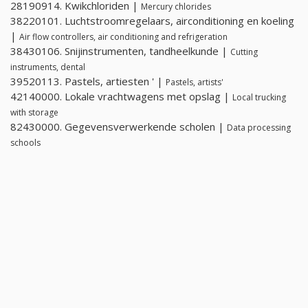
28190914. Kwikchloriden |
Mercury chlorides
38220101. Luchtstroomregelaars, airconditioning en koeling
|
Air flow controllers, air conditioning and refrigeration
38430106. Snijinstrumenten, tandheelkunde |
Cutting
instruments, dental
39520113. Pastels, artiesten ' |
Pastels, artists'
42140000. Lokale vrachtwagens met opslag |
Local trucking
with storage
82430000. Gegevensverwerkende scholen |
Data processing
schools