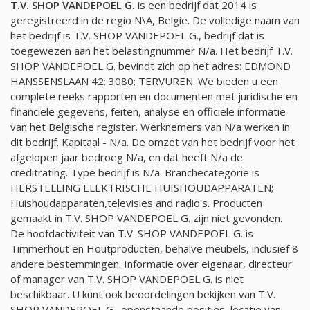
T.V. SHOP VANDEPOEL G.
is een bedrijf dat 2014 is
geregistreerd in de regio N\A, België. De volledige naam van
het bedrijf is T.V. SHOP VANDEPOEL G., bedrijf dat is
toegewezen aan het belastingnummer
N/a
. Het bedrijf T.V.
SHOP VANDEPOEL G. bevindt zich op het adres: EDMOND
HANSSENSLAAN 42; 3080; TERVUREN. We bieden u een
complete reeks rapporten en documenten met juridische en
financiële gegevens, feiten, analyse en officiële informatie
van het Belgische register. Werknemers van
N/a
werken in
dit bedrijf. Kapitaal -
N/a
. De omzet van het bedrijf voor het
afgelopen jaar bedroeg
N/a
, en dat heeft
N/a
de
creditrating. Type bedrijf is
N/a
. Branchecategorie is
HERSTELLING ELEKTRISCHE HUISHOUDAPPARATEN;
Huishoudapparaten,televisies and radio's. Producten
gemaakt in T.V. SHOP VANDEPOEL G. zijn niet gevonden.
De hoofdactiviteit van T.V. SHOP VANDEPOEL G. is
Timmerhout en Houtproducten, behalve meubels, inclusief 8
andere bestemmingen. Informatie over eigenaar, directeur
of manager van T.V. SHOP VANDEPOEL G. is niet
beschikbaar. U kunt ook beoordelingen bekijken van T.V.
SHOP VANDEPOEL G., openstaande posities, locatie van