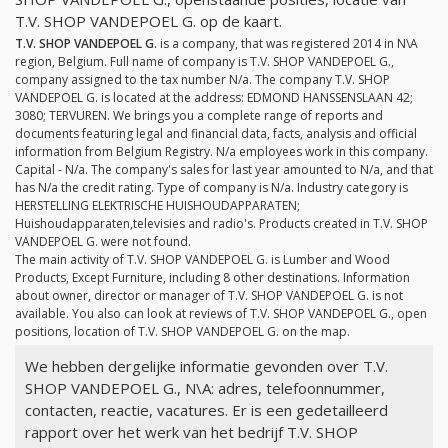
T.V. SHOP VANDEPOEL G. op de kaart.
T.V. SHOP VANDEPOEL G.
is a company, that was registered 2014 in N\A
region, Belgium. Full name of company is T.V. SHOP VANDEPOEL G.,
company assigned to the tax number
N/a
. The company T.V. SHOP
VANDEPOEL G. is located at the address: EDMOND HANSSENSLAAN 42;
3080; TERVUREN. We brings you a complete range of reports and
documents featuring legal and financial data, facts, analysis and official
information from Belgium Registry.
N/a
employees work in this company.
Capital -
N/a
. The company's sales for last year amounted to
N/a
, and that
has
N/a
the credit rating. Type of company is
N/a
. Industry category is
HERSTELLING ELEKTRISCHE HUISHOUDAPPARATEN;
Huishoudapparaten,televisies and radio's. Products created in T.V. SHOP
VANDEPOEL G. were not found.
The main activity of T.V. SHOP VANDEPOEL G. is Lumber and Wood
Products, Except Furniture, including 8 other destinations. Information
about owner, director or manager of T.V. SHOP VANDEPOEL G. is not
available. You also can look at reviews of T.V. SHOP VANDEPOEL G., open
positions, location of T.V. SHOP VANDEPOEL G. on the map.
We hebben dergelijke informatie gevonden over T.V.
SHOP VANDEPOEL G., N\A: adres, telefoonnummer,
contacten, reactie, vacatures. Er is een gedetailleerd
rapport over het werk van het bedrijf T.V. SHOP