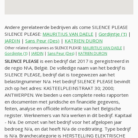
Andere gerelateerde bedrijven als come SILENCE PLEASE
SILENCE PLEASE:
MAURITIUS VAN DAELE
|
Gordijntje ('t)
|
JARDIN
|
Sans Peur (Des)
|
KATRIEN DURON
Other related companies as SILENCE PLEASE:
MAURITIUS VAN DAELE
|
Gordijntje ('t)
|
JARDIN
|
Sans Peur (Des)
|
KATRIEN DURON
SILENCE PLEASE
is een bedrijf dat 2017 is geregistreerd in
de regio N\A, België. De volledige naam van het bedrijf is
SILENCE PLEASE, bedrijf dat is toegewezen aan het
belastingnummer
N/a
. Het bedrijf SILENCE PLEASE bevindt
zich op het adres: KASTEELPLEINSTRAAT 30; 2000;
ANTWERPEN. We bieden u een complete reeks rapporten
en documenten met juridische en financiële gegevens,
feiten, analyse en officiële informatie van het Belgische
register. Werknemers van
N/a
werken in dit bedrijf. Kapitaal
-
N/a
. De omzet van het bedrijf voor het afgelopen jaar
bedroeg
N/a
, en dat heeft
N/a
de creditrating. Type bedrijf
is
N/a
. Branchecategorie is HERSTELLING ELEKTRISCHE