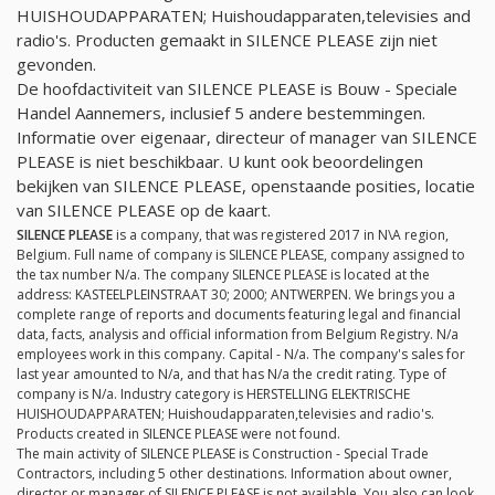
HUISHOUDAPPARATEN; Huishoudapparaten,televisies and
radio's. Producten gemaakt in SILENCE PLEASE zijn niet
gevonden.
De hoofdactiviteit van SILENCE PLEASE is Bouw - Speciale
Handel Aannemers, inclusief 5 andere bestemmingen.
Informatie over eigenaar, directeur of manager van SILENCE
PLEASE is niet beschikbaar. U kunt ook beoordelingen
bekijken van SILENCE PLEASE, openstaande posities, locatie
van SILENCE PLEASE op de kaart.
SILENCE PLEASE
is a company, that was registered 2017 in N\A region,
Belgium. Full name of company is SILENCE PLEASE, company assigned to
the tax number
N/a
. The company SILENCE PLEASE is located at the
address: KASTEELPLEINSTRAAT 30; 2000; ANTWERPEN. We brings you a
complete range of reports and documents featuring legal and financial
data, facts, analysis and official information from Belgium Registry.
N/a
employees work in this company. Capital -
N/a
. The company's sales for
last year amounted to
N/a
, and that has
N/a
the credit rating. Type of
company is
N/a
. Industry category is HERSTELLING ELEKTRISCHE
HUISHOUDAPPARATEN; Huishoudapparaten,televisies and radio's.
Products created in SILENCE PLEASE were not found.
The main activity of SILENCE PLEASE is Construction - Special Trade
Contractors, including 5 other destinations. Information about owner,
director or manager of SILENCE PLEASE is not available. You also can look