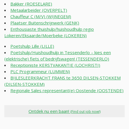
Bakker (ROESELARE)
Metaalarbeider (OVERPELT)
Chauffeur C (M/V) (WIJNEGEM)
Plaatser Buitenschrijnwerk (GENK)
Enthousiaste thuishulp/huishoudhulp regio
Lokeren/Eksaarde/Moerbeke (LOKEREN)
Poetshulp Lille (LILLE)
Poetshulp/Huishoudhulp in Tessenderlo – kies een
(elektrische) fiets of bedrijfswagen! (TESSENDERLO)
Receptioniste KERSTVAKANTIE (LOCHRISTI)
PLC Programmeur (LUMMEN)
BIJLESLEERKRACHT FRANS te 3650 DILSEN-STOKKEM
(DILSEN-STOKKEM)
Regionale Sales representant(e) Oostende (OOSTENDE)
Ontdek nu een baan!
(Find out job now!)