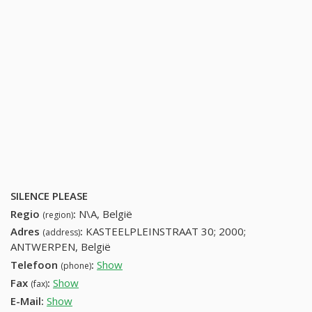
SILENCE PLEASE
Regio
:
N\A, België
(region)
Adres
:
KASTEELPLEINSTRAAT 30; 2000;
(address)
ANTWERPEN, België
Telefoon
:
Show
32486799
(phone)
Fax
:
Show
+32 (14) 944-92-18
(fax)
E-Mail:
Show