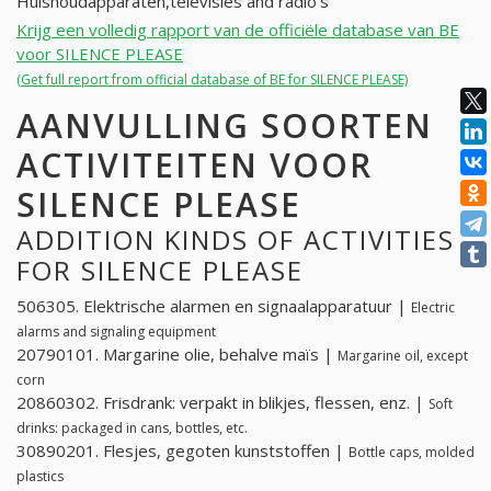
Huishoudapparaten,televisies and radio's
Krijg een volledig rapport van de officiële database van BE
voor SILENCE PLEASE
(Get full report from official database of BE for SILENCE PLEASE)
AANVULLING SOORTEN
ACTIVITEITEN VOOR
SILENCE PLEASE
ADDITION KINDS OF ACTIVITIES
FOR SILENCE PLEASE
506305. Elektrische alarmen en signaalapparatuur |
Electric
alarms and signaling equipment
20790101. Margarine olie, behalve maïs |
Margarine oil, except
corn
20860302. Frisdrank: verpakt in blikjes, flessen, enz. |
Soft
drinks: packaged in cans, bottles, etc.
30890201. Flesjes, gegoten kunststoffen |
Bottle caps, molded
plastics