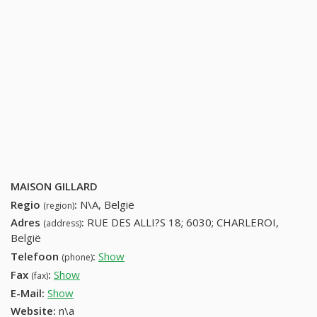
MAISON GILLARD
Regio
:
N\A, België
(region)
Adres
:
RUE DES ALLI?S 18; 6030; CHARLEROI,
(address)
België
Telefoon
:
Show
71523245 (+32-71523245)
(phone)
Fax
:
Show
+32 (83) 742-40-24
(fax)
E-Mail:
Show
Website:
n\a