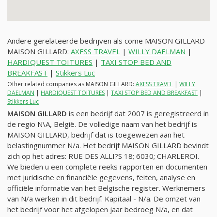
Andere gerelateerde bedrijven als come MAISON GILLARD
MAISON GILLARD:
AXESS TRAVEL
|
WILLY DAELMAN
|
HARDIQUEST TOITURES
|
TAXI STOP BED AND
BREAKFAST
|
Stikkers Luc
Other related companies as MAISON GILLARD:
AXESS TRAVEL
|
WILLY
DAELMAN
|
HARDIQUEST TOITURES
|
TAXI STOP BED AND BREAKFAST
|
Stikkers Luc
MAISON GILLARD
is een bedrijf dat 2007 is geregistreerd in
de regio N\A, België. De volledige naam van het bedrijf is
MAISON GILLARD, bedrijf dat is toegewezen aan het
belastingnummer
N/a
. Het bedrijf MAISON GILLARD bevindt
zich op het adres: RUE DES ALLI?S 18; 6030; CHARLEROI.
We bieden u een complete reeks rapporten en documenten
met juridische en financiële gegevens, feiten, analyse en
officiële informatie van het Belgische register. Werknemers
van
N/a
werken in dit bedrijf. Kapitaal -
N/a
. De omzet van
het bedrijf voor het afgelopen jaar bedroeg
N/a
, en dat