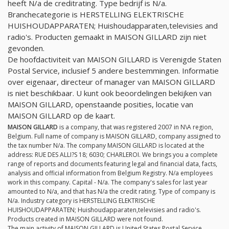
heeft
N/a
de creditrating. Type bedrijf is
N/a
.
Branchecategorie is HERSTELLING ELEKTRISCHE
HUISHOUDAPPARATEN; Huishoudapparaten,televisies and
radio's. Producten gemaakt in MAISON GILLARD zijn niet
gevonden.
De hoofdactiviteit van MAISON GILLARD is Verenigde Staten
Postal Service, inclusief 5 andere bestemmingen. Informatie
over eigenaar, directeur of manager van MAISON GILLARD
is niet beschikbaar. U kunt ook beoordelingen bekijken van
MAISON GILLARD, openstaande posities, locatie van
MAISON GILLARD op de kaart.
MAISON GILLARD
is a company, that was registered 2007 in N\A region,
Belgium. Full name of company is MAISON GILLARD, company assigned to
the tax number
N/a
. The company MAISON GILLARD is located at the
address: RUE DES ALLI?S 18; 6030; CHARLEROI. We brings you a complete
range of reports and documents featuring legal and financial data, facts,
analysis and official information from Belgium Registry.
N/a
employees
work in this company. Capital -
N/a
. The company's sales for last year
amounted to
N/a
, and that has
N/a
the credit rating. Type of company is
N/a
. Industry category is HERSTELLING ELEKTRISCHE
HUISHOUDAPPARATEN; Huishoudapparaten,televisies and radio's.
Products created in MAISON GILLARD were not found.
The main activity of MAISON GILLARD is United States Postal Service,