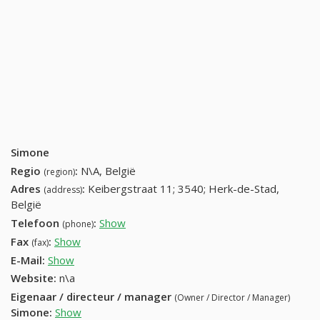
Simone
Regio
:
N\A, België
(region)
Adres
:
Keibergstraat 11; 3540; Herk-de-Stad,
(address)
België
Telefoon
:
Show
013 55 16 49 (+32-013 55 16 49)
(phone)
Fax
:
Show
+32 (2) 418-39-82
(fax)
E-Mail:
Show
Website:
n\a
Eigenaar / directeur / manager
(Owner / Director / Manager)
Simone
:
Show