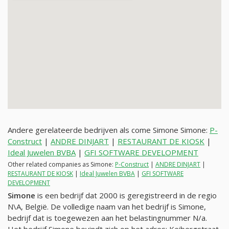
Andere gerelateerde bedrijven als come Simone Simone:
P-
Construct
|
ANDRE DINJART
|
RESTAURANT DE KIOSK
|
Ideal Juwelen BVBA
|
GFI SOFTWARE DEVELOPMENT
Other related companies as Simone:
P-Construct
|
ANDRE DINJART
|
RESTAURANT DE KIOSK
|
Ideal Juwelen BVBA
|
GFI SOFTWARE
DEVELOPMENT
Simone
is een bedrijf dat 2000 is geregistreerd in de regio
N\A, België. De volledige naam van het bedrijf is Simone,
bedrijf dat is toegewezen aan het belastingnummer
N/a
.
Het bedrijf Simone bevindt zich op het adres: Keibergstraat