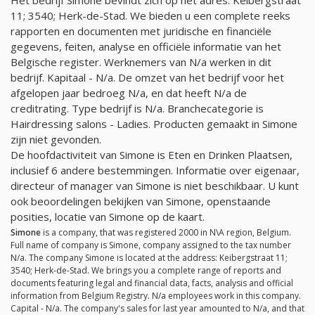
11; 3540; Herk-de-Stad. We bieden u een complete reeks
rapporten en documenten met juridische en financiële
gegevens, feiten, analyse en officiële informatie van het
Belgische register. Werknemers van
N/a
werken in dit
bedrijf. Kapitaal -
N/a
. De omzet van het bedrijf voor het
afgelopen jaar bedroeg
N/a
, en dat heeft
N/a
de
creditrating. Type bedrijf is
N/a
. Branchecategorie is
Hairdressing salons - Ladies. Producten gemaakt in Simone
zijn niet gevonden.
De hoofdactiviteit van Simone is Eten en Drinken Plaatsen,
inclusief 6 andere bestemmingen. Informatie over eigenaar,
directeur of manager van Simone is niet beschikbaar. U kunt
ook beoordelingen bekijken van Simone, openstaande
posities, locatie van Simone op de kaart.
Simone
is a company, that was registered 2000 in N\A region, Belgium.
Full name of company is Simone, company assigned to the tax number
N/a
. The company Simone is located at the address: Keibergstraat 11;
3540; Herk-de-Stad. We brings you a complete range of reports and
documents featuring legal and financial data, facts, analysis and official
information from Belgium Registry.
N/a
employees work in this company.
Capital -
N/a
. The company's sales for last year amounted to
N/a
, and that