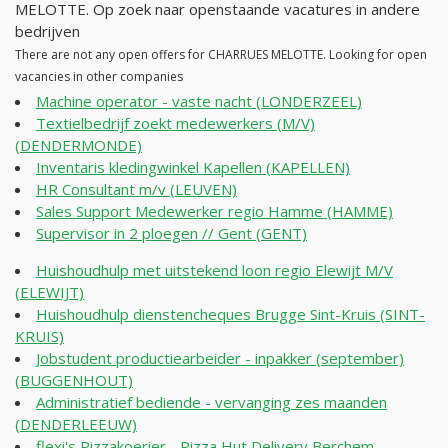
MELOTTE. Op zoek naar openstaande vacatures in andere
bedrijven
There are not any open offers for CHARRUES MELOTTE. Looking for open
vacancies in other companies
Machine operator - vaste nacht (LONDERZEEL)
Textielbedrijf zoekt medewerkers (M/V)
(DENDERMONDE)
Inventaris kledingwinkel Kapellen (KAPELLEN)
HR Consultant m/v (LEUVEN)
Sales Support Medewerker regio Hamme (HAMME)
Supervisor in 2 ploegen // Gent (GENT)
Huishoudhulp met uitstekend loon regio Elewijt M/V
(ELEWIJT)
Huishoudhulp dienstencheques Brugge Sint-Kruis (SINT-
KRUIS)
Jobstudent productiearbeider - inpakker (september)
(BUGGENHOUT)
Administratief bediende - vervanging zes maanden
(DENDERLEEUW)
flexi's Pizzakoerier - Pizza Hut Delivery Berchem