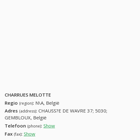
CHARRUES MELOTTE
Regio
:
N\A, België
(region)
Adres
:
CHAUSS?E DE WAVRE 37; 5030;
(address)
GEMBLOUX, België
Telefoon
:
Show
81625920 (+32-81625920)
(phone)
Fax
:
Show
+32 (53) 258-23-85
(fax)