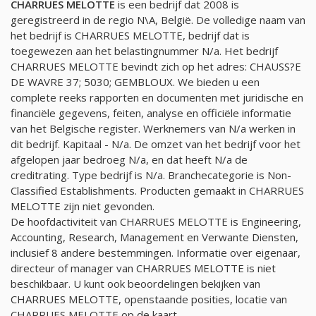
CHARRUES MELOTTE
is een bedrijf dat 2008 is
geregistreerd in de regio N\A, België. De volledige naam van
het bedrijf is CHARRUES MELOTTE, bedrijf dat is
toegewezen aan het belastingnummer
N/a
. Het bedrijf
CHARRUES MELOTTE bevindt zich op het adres: CHAUSS?E
DE WAVRE 37; 5030; GEMBLOUX. We bieden u een
complete reeks rapporten en documenten met juridische en
financiële gegevens, feiten, analyse en officiële informatie
van het Belgische register. Werknemers van
N/a
werken in
dit bedrijf. Kapitaal -
N/a
. De omzet van het bedrijf voor het
afgelopen jaar bedroeg
N/a
, en dat heeft
N/a
de
creditrating. Type bedrijf is
N/a
. Branchecategorie is Non-
Classified Establishments. Producten gemaakt in CHARRUES
MELOTTE zijn niet gevonden.
De hoofdactiviteit van CHARRUES MELOTTE is Engineering,
Accounting, Research, Management en Verwante Diensten,
inclusief 8 andere bestemmingen. Informatie over eigenaar,
directeur of manager van CHARRUES MELOTTE is niet
beschikbaar. U kunt ook beoordelingen bekijken van
CHARRUES MELOTTE, openstaande posities, locatie van
CHARRUES MELOTTE op de kaart.