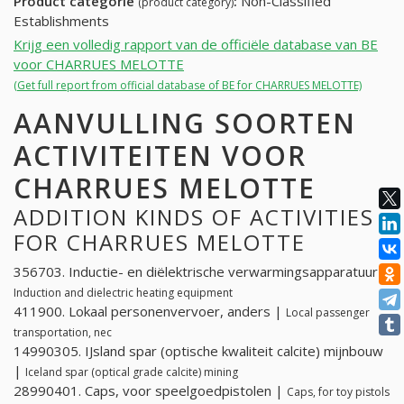
Product categorie
:
Non-Classified
(product category)
Establishments
Krijg een volledig rapport van de officiële database van BE
voor CHARRUES MELOTTE
(Get full report from official database of BE for CHARRUES MELOTTE)
AANVULLING SOORTEN
ACTIVITEITEN VOOR
CHARRUES MELOTTE
ADDITION KINDS OF ACTIVITIES
FOR CHARRUES MELOTTE
356703. Inductie- en diëlektrische verwarmingsapparatuur |
Induction and dielectric heating equipment
411900. Lokaal personenvervoer, anders |
Local passenger
transportation, nec
14990305. IJsland spar (optische kwaliteit calcite) mijnbouw
|
Iceland spar (optical grade calcite) mining
28990401. Caps, voor speelgoedpistolen |
Caps, for toy pistols