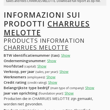
taxes and fees CHARRUES MELOTTE. Download full report as zip-file.
INFORMAZIONI SUI
PRODOTTI
CHARRUES
MELOTTE
PRODUCTS INFORMATION
CHARRUES MELOTTE
BTW identificatienummer (tax):
Show
Ondernemingsnummer:
Show
Hoofdstad
:
Show
(capital)
Verkoop, per jaar
:
Show
(sales, per year)
Werknemers
:
Show
(employees)
Credit rating
:
Show
(credit rating)
Belangrijkste type bedrijf
:
Show
(main type of company)
Jaar van oprichting
:
Show
(foundation year)
Producten die in CHARRUES MELOTTE zijn gemaakt,
worden niet gevonden.