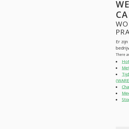
WE
CA
WO
PR
Er zij
bedrij
There a
Hot
Met
Tij
(WAR
Cha
Me
Sto