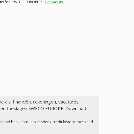
ions for "SWECO EUROPE"? -
Contact us!
ië
als: financiën, rekeningen, vacatures.
gen en toeslagen SWECO EUROPE. Download
nload bank accounts, tenders, credit history, taxes and