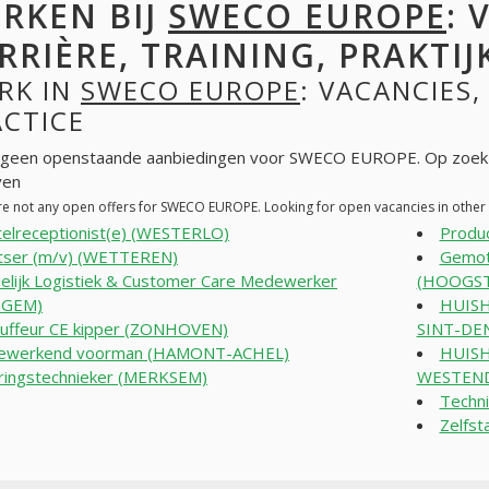
RKEN BIJ
SWECO EUROPE
: 
RRIÈRE, TRAINING, PRAKTIJ
RK IN
SWECO EUROPE
: VACANCIES,
ACTICE
n geen openstaande aanbiedingen voor SWECO EUROPE. Op zoek 
ven
re not any open offers for SWECO EUROPE. Looking for open vacancies in othe
elreceptionist(e) (WESTERLO)
Produ
ser (m/v) (WETTEREN)
Gemoti
delijk Logistiek & Customer Care Medewerker
(HOOGS
EGEM)
HUIS
uffeur CE kipper (ZONHOVEN)
SINT-DEN
ewerkend voorman (HAMONT-ACHEL)
HUISH
ringstechnieker (MERKSEM)
WESTEND
Techni
Zelfst