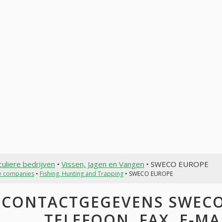
culiere bedrijven
•
Vissen, Jagen en Vangen
• SWECO EUROPE
te companies
•
Fishing, Hunting and Trapping
• SWECO EUROPE
CONTACTGEGEVENS SWECO 
TELEFOON, FAX, E-MAI