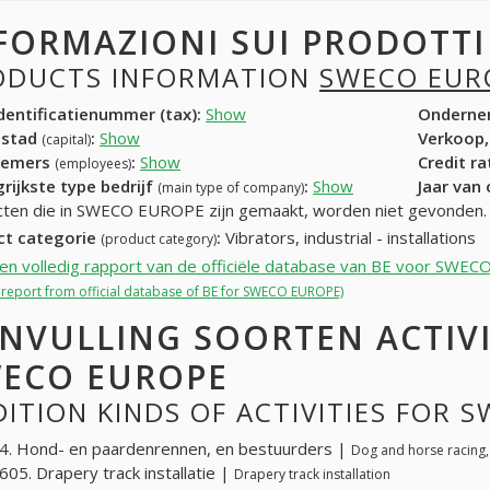
FORMAZIONI SUI PRODOTT
ODUCTS INFORMATION
SWECO EUR
entificatienummer (tax):
Show
Onderne
dstad
:
Show
Verkoop,
(capital)
nemers
:
Show
Credit r
(employees)
rijkste type bedrijf
:
Show
Jaar van
(main type of company)
ten die in SWECO EUROPE zijn gemaakt, worden niet gevonden.
ct categorie
:
Vibrators, industrial - installations
(product category)
een volledig rapport van de officiële database van BE voor SW
l report from official database of BE for SWECO EUROPE)
NVULLING SOORTEN ACTIV
ECO EUROPE
ITION KINDS OF ACTIVITIES FOR 
. Hond- en paardenrennen, en bestuurders |
Dog and horse racing,
05. Drapery track installatie |
Drapery track installation