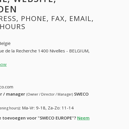
DEN
SS, PHONE, FAX, EMAIL,
 HOURS
België
ue de la Recherche 1400 Nivelles - BELGIUM,
how
32-67-89-34-34
7-21-43-68
co.com
ur / manager
SWECO
(Owner / Director / Manager)
:
Ma-Vr: 9-18, Za-Zo: 11-14
ening hours)
tie toevoegen voor "SWECO EUROPE"?
Neem