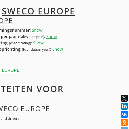
I
SWECO EUROPE
OPE
mingsnummer:
Show
 per jaar
:
Show
(sales, per year)
ating
:
Show
(credit rating)
 oprichting
:
Show
(foundation year)
ECO EUROPE
ITEITEN VOOR
SWECO EUROPE
 and drivers