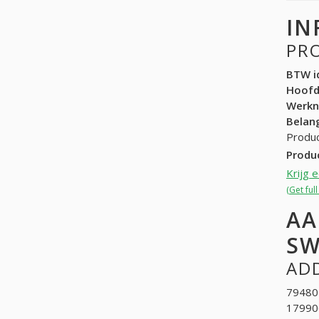
IN
PR
BTW id
Hoof
Werk
Belang
Produc
Produ
Krijg 
(Get ful
AA
SW
ADD
794804
179906