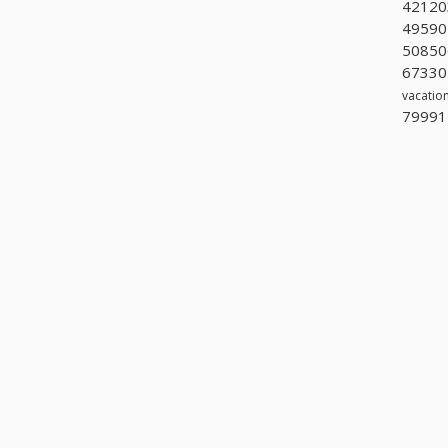
42120
495901
508506
673301
vacation
799911