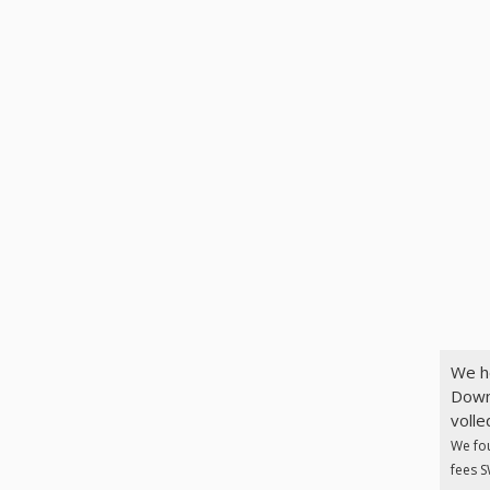
We h
Down
volle
We fo
fees S