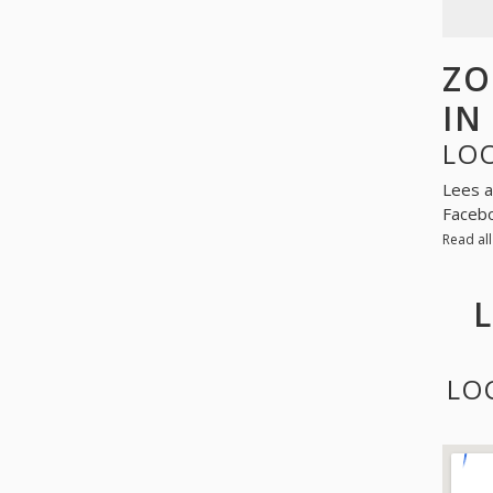
ZO
IN
LO
Lees a
Facebo
Read al
LO