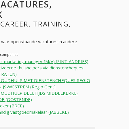
VACATURES,
K
 CAREER, TRAINING,
naar openstaande vacatures in andere
r companies
ct marketing manager (M/V) (SINT-ANDRIES)
veerde thuishelpers via dienstencheques
TRATEN)
HOUDHULP MET DIENSTENCHEQUES REGIO
IJS-WESTREM (Regio Gent)
OUDHULP DEELTIJDS MIDDELKERKE-
E (OOSTENDE)
eker (BREE)
andig vastgoedmakelaar (JABBEKE)