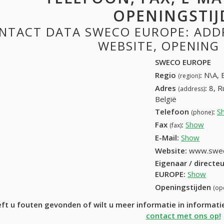
OPENINGSTIJ
NTACT DATA SWECO EUROPE: ADDRE
WEBSITE, OPENING
SWECO EUROPE
Regio
:
N\A, 
(region)
Adres
:
8, R
(address)
België
Telefoon
:
S
(phone)
Fax
:
Show
32-6
(fax)
E-Mail:
Show
Website:
www.swe
Eigenaar / directe
EUROPE
:
Show
Openingstijden
(op
ft u fouten gevonden of wilt u meer informatie in informa
contact met ons op!