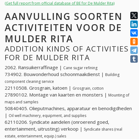
(Get full report from official database of BE for De Mulder Rita)
AANVULLING SOORTEN
ACTIVITEITEN VOOR DE
MULDER RITA
ADDITION KINDS OF ACTIVITIES
FOR DE MULDER RITA
2062. Ransuikerraffinage |
Cane sugar refining
734902. Bouwonderhoud schoonmaakdienst |
Building
component cleaning service
22110508. Grosgrain, katoen |
Grosgrain, cotton
27890102. Montage van kaarten en monsters |
Mounting of
maps and samples
50840405. Olieputmachines, apparatuur en benodigdheden
|
Oil well machinery, equipment, and supplies
62110206. Syndicate aandelen (onroerend goed,
entertainment, uitrusting) verkoop |
Syndicate shares (real
estate, entertainment, equip.) sales