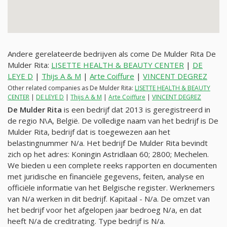
Andere gerelateerde bedrijven als come De Mulder Rita De
Mulder Rita:
LISETTE HEALTH & BEAUTY CENTER
|
DE
LEYE D
|
Thijs A & M
|
Arte Coiffure
|
VINCENT DEGREZ
Other related companies as De Mulder Rita:
LISETTE HEALTH & BEAUTY
CENTER
|
DE LEYE D
|
Thijs A & M
|
Arte Coiffure
|
VINCENT DEGREZ
De Mulder Rita
is een bedrijf dat 2013 is geregistreerd in
de regio N\A, België. De volledige naam van het bedrijf is De
Mulder Rita, bedrijf dat is toegewezen aan het
belastingnummer
N/a
. Het bedrijf De Mulder Rita bevindt
zich op het adres: Koningin Astridlaan 60; 2800; Mechelen.
We bieden u een complete reeks rapporten en documenten
met juridische en financiële gegevens, feiten, analyse en
officiële informatie van het Belgische register. Werknemers
van
N/a
werken in dit bedrijf. Kapitaal -
N/a
. De omzet van
het bedrijf voor het afgelopen jaar bedroeg
N/a
, en dat
heeft
N/a
de creditrating. Type bedrijf is
N/a
.