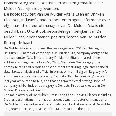
Branchecategorie is Dentists. Producten gemaakt in De
Mulder Rita zijn niet gevonden.
De hoofdactiviteit van De Mulder Rita is Eten en Drinken
Plaatsen, inclusief 7 andere bestemmingen. Informatie over
eigenaar, directeur of manager van De Mulder Rita is niet
beschikbaar. U kunt ook beoordelingen bekijken van De
Mulder Rita, openstaande posities, locatie van De Mulder
Rita op de kaart.
De Mulder Rita
is a company, that was registered 2013 in N\A region,
Belgium. Full name of company is De Mulder Rita, company assigned to
the tax number
N/a
. The company De Mulder Rita is located at the
address: Koningin Astridlaan 60; 2800; Mechelen. We brings you a
complete range of reports and documents featuring legal and financial
data, facts, analysis and official information from Belgium Registry.
N/a
employees work in this company. Capital -
N/a
. The company's sales for
last year amounted to
N/a
, and that has
N/a
the credit rating. Type of
company is
N/a
. Industry category is Dentists. Products created in De
Mulder Rita were not found.
The main activity of De Mulder Rita is Eating and Drinking Places, including
7 other destinations. Information about owner, director or manager of
De Mulder Rita is not available. You also can look at reviews of De Mulder
Rita, open positions, location of De Mulder Rita on the map.