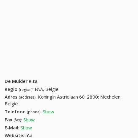
De Mulder Rita
Regio
:
N\A, België
(region)
Adres
:
Koningin Astridlaan 60; 2800; Mechelen,
(address)
België
Telefoon
:
Show
015 26 05 74 (+32-015 26 05 74)
(phone)
Fax
:
Show
+32 (81) 127-54-11
(fax)
E-Mail:
Show
Website:
n\a