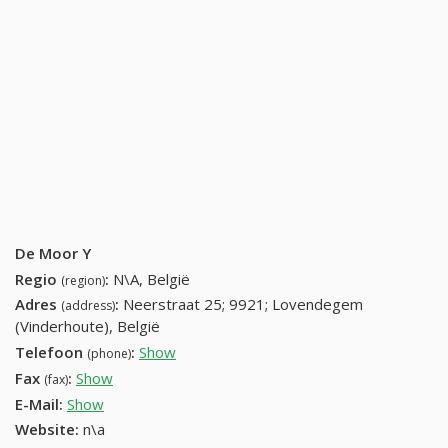
De Moor Y
Regio
:
N\A, België
(region)
Adres
:
Neerstraat 25; 9921; Lovendegem
(address)
(Vinderhoute), België
Telefoon
:
Show
09 227 78 14 (+32-09 227 78 14)
(phone)
Fax
:
Show
+32 (3) 125-23-76
(fax)
E-Mail:
Show
Website:
n\a