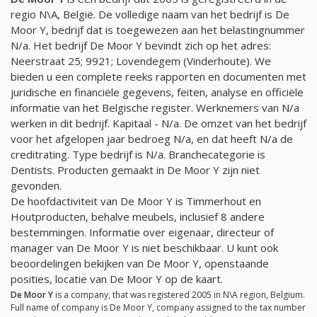
regio N\A, België. De volledige naam van het bedrijf is De
Moor Y, bedrijf dat is toegewezen aan het belastingnummer
N/a
. Het bedrijf De Moor Y bevindt zich op het adres:
Neerstraat 25; 9921; Lovendegem (Vinderhoute). We
bieden u een complete reeks rapporten en documenten met
juridische en financiële gegevens, feiten, analyse en officiële
informatie van het Belgische register. Werknemers van
N/a
werken in dit bedrijf. Kapitaal -
N/a
. De omzet van het bedrijf
voor het afgelopen jaar bedroeg
N/a
, en dat heeft
N/a
de
creditrating. Type bedrijf is
N/a
. Branchecategorie is
Dentists. Producten gemaakt in De Moor Y zijn niet
gevonden.
De hoofdactiviteit van De Moor Y is Timmerhout en
Houtproducten, behalve meubels, inclusief 8 andere
bestemmingen. Informatie over eigenaar, directeur of
manager van De Moor Y is niet beschikbaar. U kunt ook
beoordelingen bekijken van De Moor Y, openstaande
posities, locatie van De Moor Y op de kaart.
De Moor Y
is a company, that was registered 2005 in N\A region, Belgium.
Full name of company is De Moor Y, company assigned to the tax number