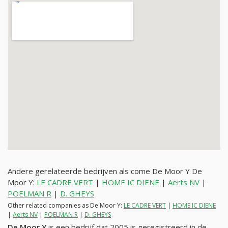
Andere gerelateerde bedrijven als come De Moor Y De
Moor Y:
LE CADRE VERT
|
HOME IC DIENE
|
Aerts NV
|
POELMAN R
|
D. GHEYS
Other related companies as De Moor Y:
LE CADRE VERT
|
HOME IC DIENE
|
Aerts NV
|
POELMAN R
|
D. GHEYS
De Moor Y
is een bedrijf dat 2005 is geregistreerd in de