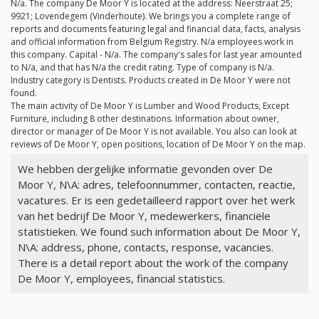
N/a
. The company De Moor Y is located at the address: Neerstraat 25;
9921; Lovendegem (Vinderhoute). We brings you a complete range of
reports and documents featuring legal and financial data, facts, analysis
and official information from Belgium Registry.
N/a
employees work in
this company. Capital -
N/a
. The company's sales for last year amounted
to
N/a
, and that has
N/a
the credit rating. Type of company is
N/a
.
Industry category is Dentists. Products created in De Moor Y were not
found.
The main activity of De Moor Y is Lumber and Wood Products, Except
Furniture, including 8 other destinations. Information about owner,
director or manager of De Moor Y is not available. You also can look at
reviews of De Moor Y, open positions, location of De Moor Y on the map.
We hebben dergelijke informatie gevonden over De
Moor Y, N\A: adres, telefoonnummer, contacten, reactie,
vacatures. Er is een gedetailleerd rapport over het werk
van het bedrijf De Moor Y, medewerkers, financiële
statistieken. We found such information about De Moor Y,
N\A: address, phone, contacts, response, vacancies.
There is a detail report about the work of the company
De Moor Y, employees, financial statistics.