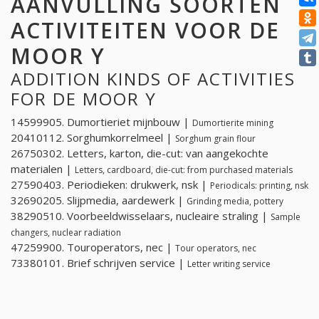
AANVULLING SOORTEN
ACTIVITEITEN VOOR DE
MOOR Y
ADDITION KINDS OF ACTIVITIES
FOR DE MOOR Y
14599905. Dumortieriet mijnbouw |
Dumortierite mining
20410112. Sorghumkorrelmeel |
Sorghum grain flour
26750302. Letters, karton, die-cut: van aangekochte
materialen |
Letters, cardboard, die-cut: from purchased materials
27590403. Periodieken: drukwerk, nsk |
Periodicals: printing, nsk
32690205. Slijpmedia, aardewerk |
Grinding media, pottery
38290510. Voorbeeldwisselaars, nucleaire straling |
Sample
changers, nuclear radiation
47259900. Touroperators, nec |
Tour operators, nec
73380101. Brief schrijven service |
Letter writing service