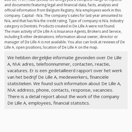
and documents featuring legal and financial data, facts, analysis and
official information from Belgium Registry.
N/a
employees work in this
company. Capital -
N/a
. The company's sales for last year amounted to
N/a
, and that has
N/a
the credit rating. Type of company is
N/a
. Industry
category is Dentists. Products created in De Lille A were not found.
The main activity of De Lille A is Insurance Agents, Brokers and Service,
including 8 other destinations. Information about owner, director or
manager of De Lille A is not available. You also can look at reviews of De
Lille A, open positions, location of De Lille A on the map.
We hebben dergelijke informatie gevonden over De Lille
A, N\A: adres, telefoonnummer, contacten, reactie,
vacatures. Er is een gedetailleerd rapport over het werk
van het bedrijf De Lille A, medewerkers, financiële
statistieken. We found such information about De Lille A,
N\A: address, phone, contacts, response, vacancies.
There is a detail report about the work of the company
De Lille A, employees, financial statistics.