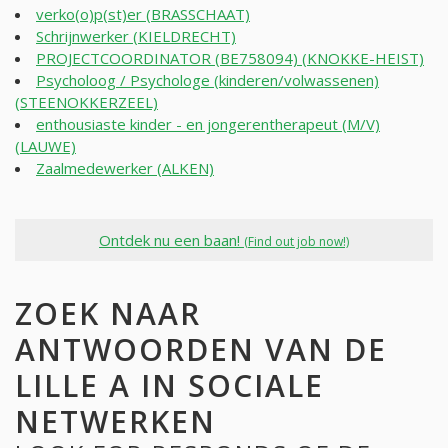
verko(o)p(st)er (BRASSCHAAT)
Schrijnwerker (KIELDRECHT)
PROJECTCOORDINATOR (BE758094) (KNOKKE-HEIST)
Psycholoog / Psychologe (kinderen/volwassenen)
(STEENOKKERZEEL)
enthousiaste kinder - en jongerentherapeut (M/V)
(LAUWE)
Zaalmedewerker (ALKEN)
Ontdek nu een baan!
(Find out job now!)
ZOEK NAAR
ANTWOORDEN VAN DE
LILLE A IN SOCIALE
NETWERKEN