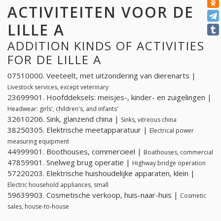
ACTIVITEITEN VOOR DE
LILLE A
ADDITION KINDS OF ACTIVITIES
FOR DE LILLE A
07510000. Veeteelt, met uitzondering van dierenarts |
Livestock services, except veterinary
23699901. Hoofddeksels: meisjes-, kinder- en zuigelingen |
Headwear: girls', children's, and infants'
32610206. Sink, glanzend china |
Sinks, vitreous china
38250305. Elektrische meetapparatuur |
Electrical power
measuring equipment
44999901. Boothouses, commercieel |
Boathouses, commercial
47859901. Snelweg brug operatie |
Highway bridge operation
57220203. Elektrische huishoudelijke apparaten, klein |
Electric household appliances, small
59639903. Cosmetische verkoop, huis-naar-huis |
Cosmetic
sales, house-to-house