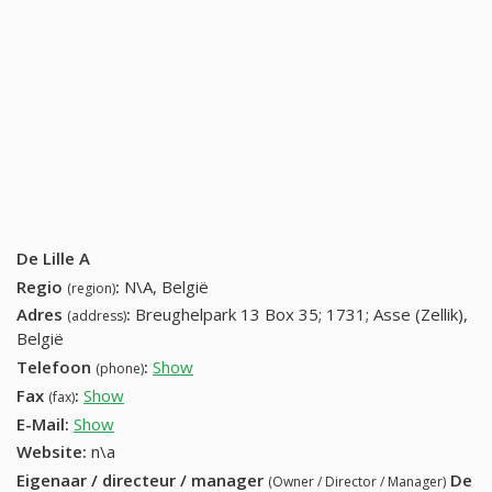
De Lille A
Regio
:
N\A, België
(region)
Adres
:
Breughelpark 13 Box 35; 1731; Asse (Zellik),
(address)
België
Telefoon
:
Show
02 466 87 91 (+32-02 466 87 91)
(phone)
Fax
:
Show
+32 (64) 894-23-14
(fax)
E-Mail:
Show
Website:
n\a
Eigenaar / directeur / manager
De
(Owner / Director / Manager)