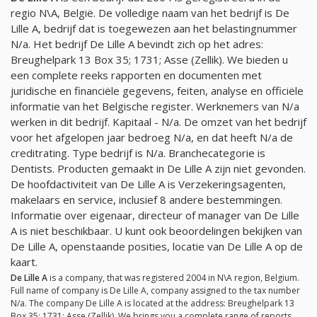
regio N\A, België. De volledige naam van het bedrijf is De
Lille A, bedrijf dat is toegewezen aan het belastingnummer
N/a
. Het bedrijf De Lille A bevindt zich op het adres:
Breughelpark 13 Box 35; 1731; Asse (Zellik). We bieden u
een complete reeks rapporten en documenten met
juridische en financiële gegevens, feiten, analyse en officiële
informatie van het Belgische register. Werknemers van
N/a
werken in dit bedrijf. Kapitaal -
N/a
. De omzet van het bedrijf
voor het afgelopen jaar bedroeg
N/a
, en dat heeft
N/a
de
creditrating. Type bedrijf is
N/a
. Branchecategorie is
Dentists. Producten gemaakt in De Lille A zijn niet gevonden.
De hoofdactiviteit van De Lille A is Verzekeringsagenten,
makelaars en service, inclusief 8 andere bestemmingen.
Informatie over eigenaar, directeur of manager van De Lille
A is niet beschikbaar. U kunt ook beoordelingen bekijken van
De Lille A, openstaande posities, locatie van De Lille A op de
kaart.
De Lille A
is a company, that was registered 2004 in N\A region, Belgium.
Full name of company is De Lille A, company assigned to the tax number
N/a
. The company De Lille A is located at the address: Breughelpark 13
Box 35; 1731; Asse (Zellik). We brings you a complete range of reports