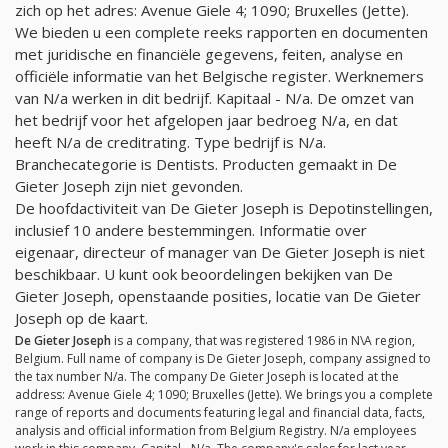
zich op het adres: Avenue Giele 4; 1090; Bruxelles (Jette).
We bieden u een complete reeks rapporten en documenten
met juridische en financiële gegevens, feiten, analyse en
officiële informatie van het Belgische register. Werknemers
van
N/a
werken in dit bedrijf. Kapitaal -
N/a
. De omzet van
het bedrijf voor het afgelopen jaar bedroeg
N/a
, en dat
heeft
N/a
de creditrating. Type bedrijf is
N/a
.
Branchecategorie is Dentists. Producten gemaakt in De
Gieter Joseph zijn niet gevonden.
De hoofdactiviteit van De Gieter Joseph is Depotinstellingen,
inclusief 10 andere bestemmingen. Informatie over
eigenaar, directeur of manager van De Gieter Joseph is niet
beschikbaar. U kunt ook beoordelingen bekijken van De
Gieter Joseph, openstaande posities, locatie van De Gieter
Joseph op de kaart.
De Gieter Joseph
is a company, that was registered 1986 in N\A region,
Belgium. Full name of company is De Gieter Joseph, company assigned to
the tax number
N/a
. The company De Gieter Joseph is located at the
address: Avenue Giele 4; 1090; Bruxelles (Jette). We brings you a complete
range of reports and documents featuring legal and financial data, facts,
analysis and official information from Belgium Registry.
N/a
employees