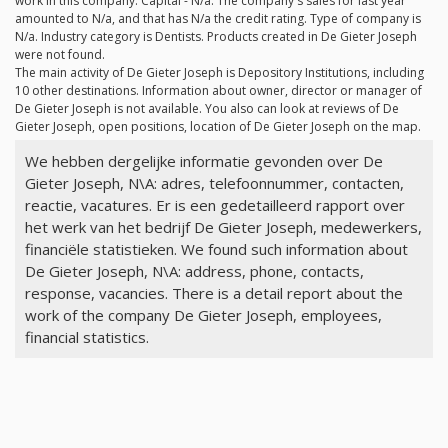
work in this company. Capital -
N/a
. The company's sales for last year
amounted to
N/a
, and that has
N/a
the credit rating. Type of company is
N/a
. Industry category is Dentists. Products created in De Gieter Joseph
were not found.
The main activity of De Gieter Joseph is Depository Institutions, including
10 other destinations. Information about owner, director or manager of
De Gieter Joseph is not available. You also can look at reviews of De
Gieter Joseph, open positions, location of De Gieter Joseph on the map.
We hebben dergelijke informatie gevonden over De
Gieter Joseph, N\A: adres, telefoonnummer, contacten,
reactie, vacatures. Er is een gedetailleerd rapport over
het werk van het bedrijf De Gieter Joseph, medewerkers,
financiële statistieken. We found such information about
De Gieter Joseph, N\A: address, phone, contacts,
response, vacancies. There is a detail report about the
work of the company De Gieter Joseph, employees,
financial statistics.