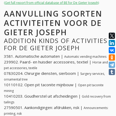
(Get full report from official database of BE for De Gieter Joseph)
AANVULLING SOORTEN
ACTIVITEITEN VOOR DE
GIETER JOSEPH
ADDITION KINDS OF ACTIVITIES
FOR DE GIETER JOSEPH
3581. Automatische automaten |
Automatic vending machines
239902. Paard- en huisdier accessoires, textiel |
Horse and
pet accessories, textile
07830204. Chirurgie diensten, sierboom |
Surgery services,
ornamental tree
10110102. Open pit taconite mijnbouw |
Open pit taconite
mining
10410203. Goudherstel uit afscheidingen |
Gold recovery from
tailings
27590501. Aankondigingen: afdrukken, nsk |
Announcements:
printing, nsk