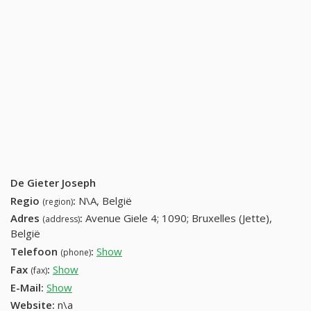
De Gieter Joseph
Regio
:
N\A, België
(region)
Adres
:
Avenue Giele 4; 1090; Bruxelles (Jette),
(address)
België
Telefoon
:
Show
02 425 73 75 (+32-02 425 73 75)
(phone)
Fax
:
Show
+32 (11) 133-27-69
(fax)
E-Mail:
Show
Website:
n\a