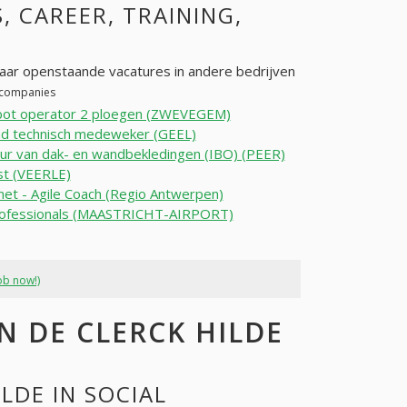
S, CAREER, TRAINING,
naar openstaande vacatures in andere bedrijven
r companies
bot operator 2 ploegen (ZWEVEGEM)
nd technisch medeweker (GEEL)
r van dak- en wandbekledingen (IBO) (PEER)
st (VEERLE)
net - Agile Coach (Regio Antwerpen)
rofessionals (MAASTRICHT-AIRPORT)
ob now!)
 DE CLERCK HILDE
LDE IN SOCIAL