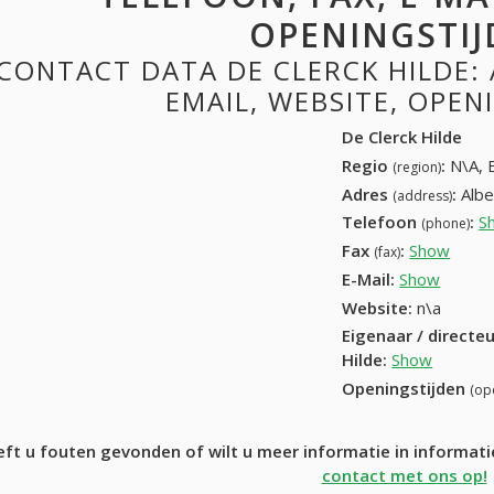
OPENINGSTIJ
CONTACT DATA DE CLERCK HILDE: 
EMAIL, WEBSITE, OPE
De Clerck Hilde
Regio
:
N\A, 
(region)
Adres
:
Albe
(address)
Telefoon
:
S
(phone)
Fax
:
Show
+32 (
(fax)
E-Mail:
Show
Website:
n\a
Eigenaar / directe
Hilde
:
Show
Openingstijden
(op
ft u fouten gevonden of wilt u meer informatie in informati
contact met ons op!