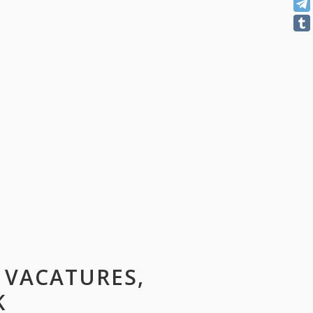
: VACATURES,
K