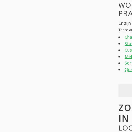
WO
PR
Er zij
There a
Cha
Sta
Cus
Mek
Sor
Qua
ZO
IN
LOO