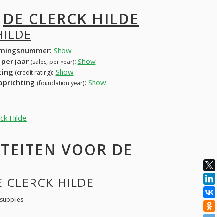
I
DE CLERCK HILDE
HILDE
mingsnummer:
Show
 per jaar
:
Show
(sales, per year)
ating
:
Show
(credit rating)
 oprichting
:
Show
(foundation year)
rck Hilde
TEITEN VOOR DE
E CLERCK HILDE
supplies