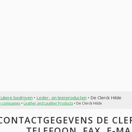
culiere bedrijven
•
Leder- en leerproducten
• De Clerck Hilde
te companies
•
Leather and Leather Products
• De Clerck Hilde
CONTACTGEGEVENS DE CLER
TELEFOON, FAX, E-MAI