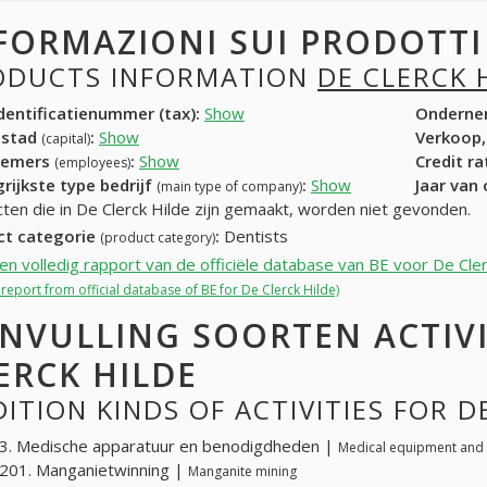
FORMAZIONI SUI PRODOTT
ODUCTS INFORMATION
DE CLERCK 
entificatienummer (tax):
Show
Onderne
dstad
:
Show
Verkoop,
(capital)
nemers
:
Show
Credit r
(employees)
rijkste type bedrijf
:
Show
Jaar van
(main type of company)
ten die in De Clerck Hilde zijn gemaakt, worden niet gevonden.
ct categorie
:
Dentists
(product category)
een volledig rapport van de officiële database van BE voor De Cle
l report from official database of BE for De Clerck Hilde)
NVULLING SOORTEN ACTIVI
ERCK HILDE
ITION KINDS OF ACTIVITIES FOR D
3. Medische apparatuur en benodigdheden |
Medical equipment and 
201. Manganietwinning |
Manganite mining