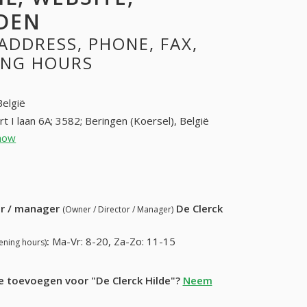
DEN
ADDRESS, PHONE, FAX,
NING HOURS
België
rt I laan 6A; 3582; Beringen (Koersel), België
how
011 42 06 80 (+32-011 42 06 80)
58) 169-35-79
ur / manager
De Clerck
(Owner / Director / Manager)
:
Ma-Vr: 8-20, Za-Zo: 11-15
ening hours)
e toevoegen voor "De Clerck Hilde"?
Neem