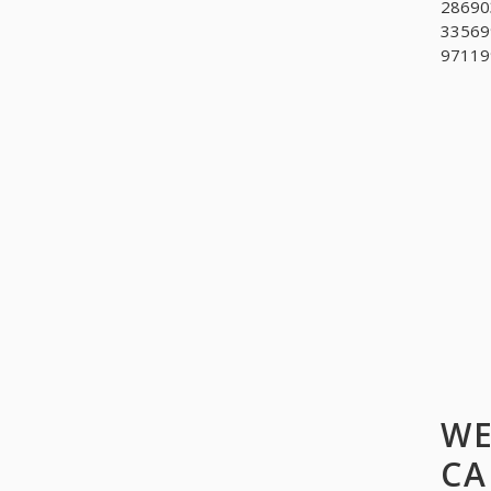
28690
33569
97119
WE
CA