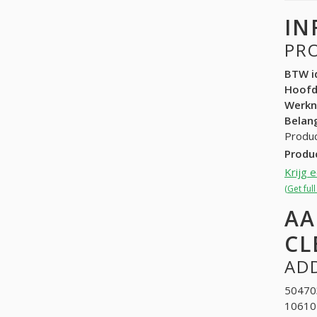
IN
PR
BTW id
Hoof
Werk
Belang
Produc
Produ
Krijg 
(Get ful
AA
CL
ADD
50470
10610