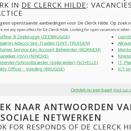
RK IN
DE CLERCK HILDE
: VACANCIE
ACTICE
n geen openstaande aanbiedingen voor De Clerck Hilde. Op zoek 
re not any open offers for De Clerck Hilde. Looking for open vacancies in othe
uffeur B Zeebrugge (ZEEBRUGGE)
Lasro
giair(e) Adecco Sint-Truiden (SINT-TRUIDEN)
Allrou
tomer Service Key Account Beheerder (BORNEM)
Monteu
anieker (m/v) (NINOVE)
Kinesi
teerder/Schrootbrander (snijbrander) (SCHELLE)
IT-Pla
lity Officer - Voeding (BRUGGE)
ICT p
Ontdek nu een baan!
(Find out j
EK NAAR ANTWOORDEN VAN
 SOCIALE NETWERKEN
K FOR RESPONDS OF DE CLERCK HI