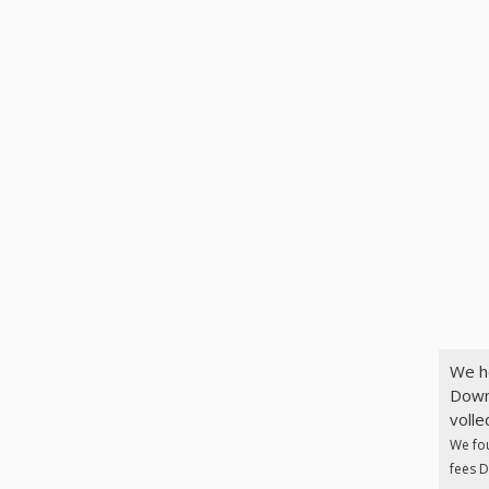
We h
Downl
volle
We fo
fees D