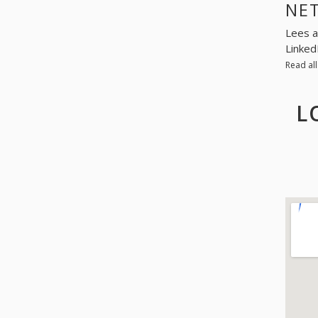
NE
Lees a
Linked
Read al
L