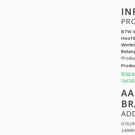
IN
PR
BTW id
Hoof
Werk
Belang
Produc
Produ
Krijg 
(Get ful
AA
BR
ADD
07629
249906