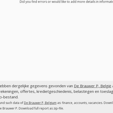
Did you find errors or would like to add more details in informat
ebben dergelijke gegevens gevonden van
De Brauwer P, België
a
ekeningen, offertes, kredietgeschiedenis, belastingen en toesl
ip-bestand.
und such data of
De Brauwer P, Belgium
as: finance, accounts, vacancies. Downl
e Brauwer P. Download full report as zip-file.