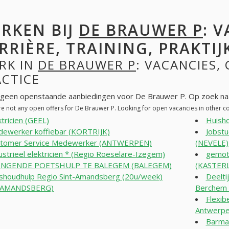
RKEN BIJ
DE BRAUWER P
: 
RRIÈRE, TRAINING, PRAKTIJ
RK IN
DE BRAUWER P
: VACANCIES, 
ACTICE
n geen openstaande aanbiedingen voor De Brauwer P. Op zoek na
re not any open offers for De Brauwer P. Looking for open vacancies in other 
ktricien (GEEL)
Huish
ewerker koffiebar (KORTRIJK)
Jobstu
tomer Service Medewerker (ANTWERPEN)
(NEVELE)
ustrieel elektricien * (Regio Roeselare-Izegem)
gemoti
INGENDE POETSHULP TE BALEGEM (BALEGEM)
(KASTER
shoudhulp Regio Sint-Amandsberg (20u/week)
Deelti
-AMANDSBERG)
Berchem
Flexib
Antwerpe
Barma