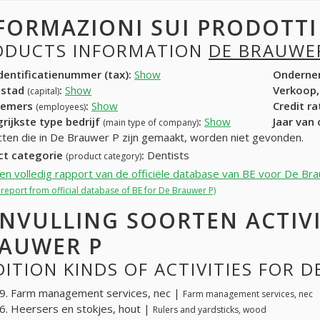
FORMAZIONI SUI PRODOTT
ODUCTS INFORMATION
DE BRAUWE
entificatienummer (tax):
Show
Onderne
dstad
:
Show
Verkoop,
(capital)
nemers
:
Show
Credit r
(employees)
rijkste type bedrijf
:
Show
Jaar van
(main type of company)
ten die in De Brauwer P zijn gemaakt, worden niet gevonden.
ct categorie
:
Dentists
(product category)
een volledig rapport van de officiële database van BE voor De Br
l report from official database of BE for De Brauwer P)
NVULLING SOORTEN ACTIVI
AUWER P
ITION KINDS OF ACTIVITIES FOR 
9. Farm management services, nec |
Farm management services, nec
. Heersers en stokjes, hout |
Rulers and yardsticks, wood