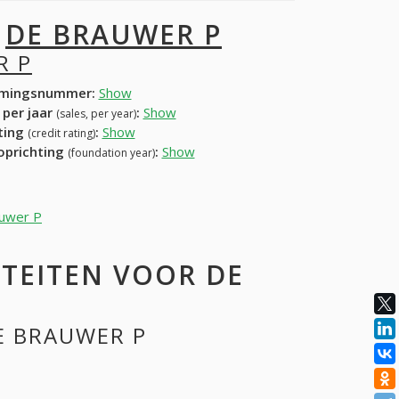
I
DE BRAUWER P
R P
mingsnummer:
Show
 per jaar
:
Show
(sales, per year)
ating
:
Show
(credit rating)
 oprichting
:
Show
(foundation year)
auwer P
TEITEN VOOR DE
DE BRAUWER P