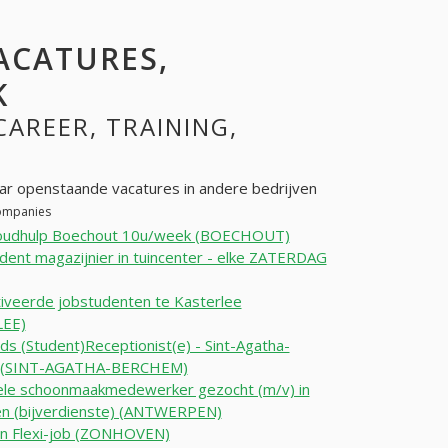
VACATURES,
K
CAREER, TRAINING,
ar openstaande vacatures in andere bedrijven
companies
oudhulp Boechout 10u/week (BOECHOUT)
dent magazijnier in tuincenter - elke ZATERDAG
veerde jobstudenten te Kasterlee
LEE)
jds (Student)Receptionist(e) - Sint-Agatha-
 (SINT-AGATHA-BERCHEM)
ele schoonmaakmedewerker gezocht (m/v) in
n (bijverdienste) (ANTWERPEN)
n Flexi-job (ZONHOVEN)