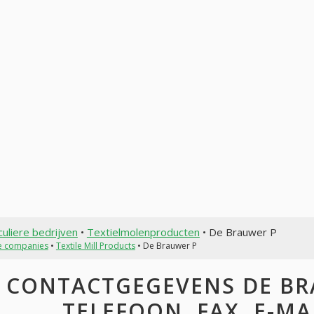
culiere bedrijven
•
Textielmolenproducten
• De Brauwer P
te companies
•
Textile Mill Products
• De Brauwer P
CONTACTGEGEVENS DE BRA
TELEFOON, FAX, E-MAI