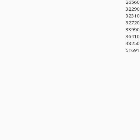
265601
322902
323101
327203
339901
364102
382503
51691