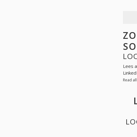
ZO
SO
LO
Lees a
Linked
Read al
LO