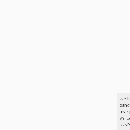
We h
bankr
als z
We fo
fees D