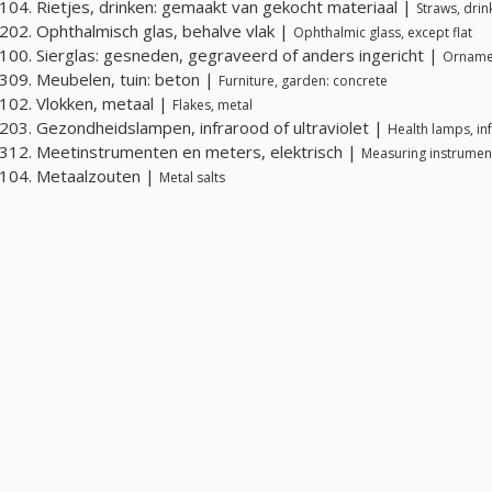
04. Rietjes, drinken: gemaakt van gekocht materiaal |
Straws, dri
02. Ophthalmisch glas, behalve vlak |
Ophthalmic glass, except flat
00. Sierglas: gesneden, gegraveerd of anders ingericht |
Ornamen
09. Meubelen, tuin: beton |
Furniture, garden: concrete
02. Vlokken, metaal |
Flakes, metal
03. Gezondheidslampen, infrarood of ultraviolet |
Health lamps, inf
12. Meetinstrumenten en meters, elektrisch |
Measuring instrument
104. Metaalzouten |
Metal salts