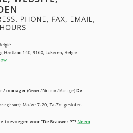
DEN
SS, PHONE, FAX, EMAIL,
 HOURS
België
ig Hartlaan 140; 9160; Lokeren, België
how
09 348 88 51 (+32-09 348 88 51)
82) 477-96-25
ur / manager
De
(Owner / Director / Manager)
:
Ma-Vr: 7-20, Za-Zo: gesloten
ening hours)
tie toevoegen voor "De Brauwer P"?
Neem