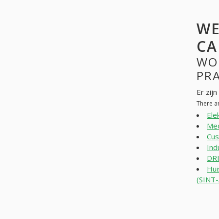
WE
CA
WO
PR
Er zij
There a
Ele
Med
Cus
Ind
DR
Hui
(SINT