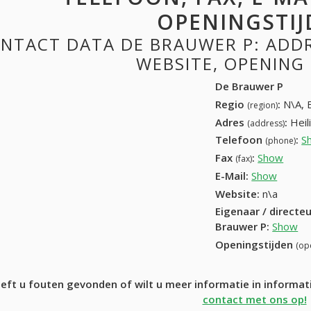
OPENINGSTIJ
NTACT DATA DE BRAUWER P: ADDRE
WEBSITE, OPENING
De Brauwer P
Regio
:
N\A, 
(region)
Adres
:
Heil
(address)
Telefoon
:
S
(phone)
Fax
:
Show
+32 (
(fax)
E-Mail:
Show
Website:
n\a
Eigenaar / directe
Brauwer P
:
Show
Openingstijden
(op
eft u fouten gevonden of wilt u meer informatie in informa
contact met ons op!