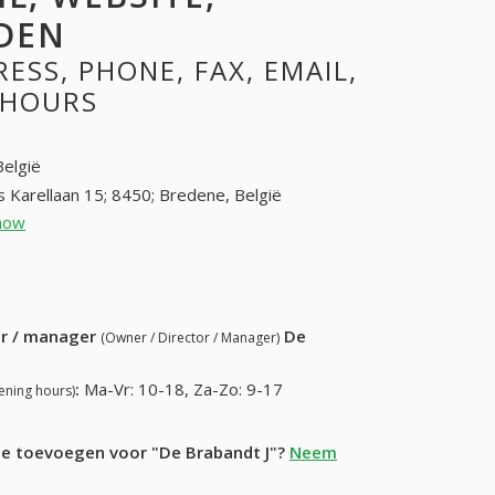
DEN
SS, PHONE, FAX, EMAIL,
 HOURS
België
s Karellaan 15; 8450; Bredene, België
how
059 32 45 05 (+32-059 32 45 05)
13) 818-30-67
ur / manager
De
(Owner / Director / Manager)
:
Ma-Vr: 10-18, Za-Zo: 9-17
ening hours)
tie toevoegen voor "De Brabandt J"?
Neem