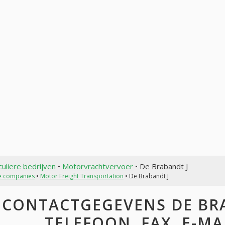
culiere bedrijven
•
Motorvrachtvervoer
• De Brabandt J
te companies
•
Motor Freight Transportation
• De Brabandt J
CONTACTGEGEVENS DE BRA
TELEFOON, FAX, E-MAI