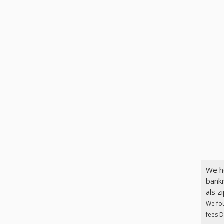
We h
bankr
als z
We fo
fees D