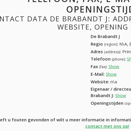
OPENINGSTIJ
NTACT DATA DE BRABANDT J: ADDRE
WEBSITE, OPENING
De Brabandt J
Regio
:
N\A, 
(region)
Adres
:
Prin
(address)
Telefoon
:
S
(phone)
Fax
:
Show
+32 (
(fax)
E-Mail:
Show
Website:
n\a
Eigenaar / directe
Brabandt J
:
Show
Openingstijden
(op
eft u fouten gevonden of wilt u meer informatie in informa
contact met ons op!