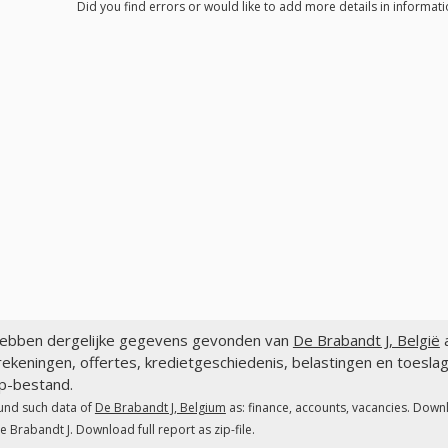
Did you find errors or would like to add more details in informati
ebben dergelijke gegevens gevonden van
De Brabandt J, België
a
ekeningen, offertes, kredietgeschiedenis, belastingen en toesla
ip-bestand.
und such data of
De Brabandt J, Belgium
as: finance, accounts, vacancies. Downl
e Brabandt J. Download full report as zip-file.