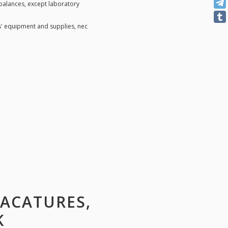
balances, except laboratory
s' equipment and supplies, nec
VACATURES,
K