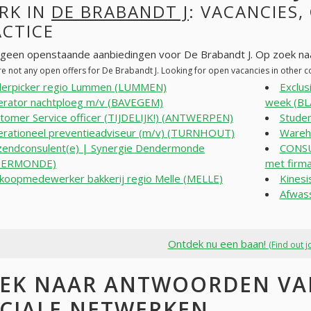
RK IN
DE BRABANDT J
: VACANCIES,
ACTICE
n geen openstaande aanbiedingen voor De Brabandt J. Op zoek na
re not any open offers for De Brabandt J. Looking for open vacancies in other
erpicker regio Lummen (LUMMEN)
Exclus
rator nachtploeg m/v (BAVEGEM)
week (B
tomer Service officer (TIJDELIJK!) (ANTWERPEN)
Studen
rationeel preventieadviseur (m/v) (TURNHOUT)
Wareh
zendconsulent(e) | Synergie Dendermonde
CONSU
DERMONDE)
met fir
koopmedewerker bakkerij regio Melle (MELLE)
Kinesi
Afwas
Ontdek nu een baan!
(Find out j
EK NAAR ANTWOORDEN VAN
CIALE NETWERKEN