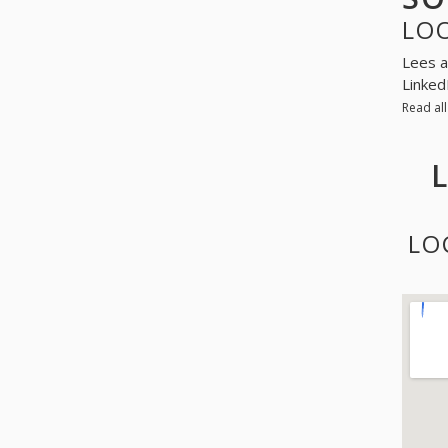
LOO
Lees a
Linked
Read al
LO