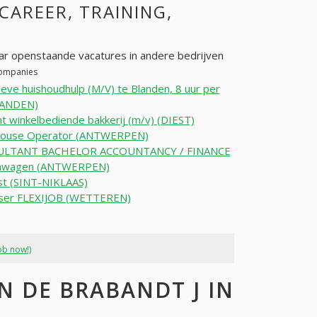
 CAREER, TRAINING,
ar openstaande vacatures in andere bedrijven
 companies
ieve huishoudhulp (M/V) te Blanden, 8 uur per
LANDEN)
t winkelbediende bakkerij (m/v) (DIEST)
ouse Operator (ANTWERPEN)
LTANT BACHELOR ACCOUNTANCY / FINANCE
mawagen (ANTWERPEN)
st (SINT-NIKLAAS)
ser FLEXIJOB (WETTEREN)
ob now!)
 DE BRABANDT J IN