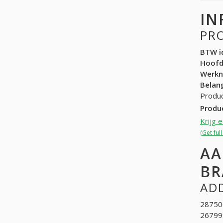
IN
PR
BTW id
Hoof
Werk
Belang
Produc
Produ
Krijg 
(Get ful
AA
BR
ADD
287500
267999