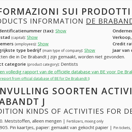
FORMAZIONI SUI PRODOTT
ODUCTS INFORMATION
DE BRABAND
entificatienummer (tax):
Show
Onderne
dstad
:
Show
Verkoop,
(capital)
nemers
:
Show
Credit r
(employees)
rijkste type bedrijf
:
Show
Jaar van
(main type of company)
ten die in De Brabandt J zijn gemaakt, worden niet gevonden.
ct categorie
:
Dentists
(product category)
een volledig rapport van de officiële database van BE voor De Bra
l report from official database of BE for De Brabandt J)
NVULLING SOORTEN ACTIVI
ABANDT J
ITION KINDS OF ACTIVITIES FOR D
. Meststoffen, alleen mengen |
Fertilizers, mixing only
05. Pin kaartjes, papier: gemaakt van gekocht papier |
Pin ticket