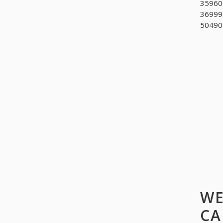
359600
36999
504901
WE
CA