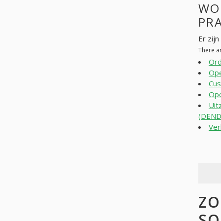
WO
PR
Er zij
There a
Ord
Ope
Cus
Ope
Uit
(DEN
Ver
ZO
SO