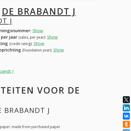
I
DE BRABANDT J
T J
mingsnummer:
Show
 per jaar
:
Show
(sales, per year)
ating
:
Show
(credit rating)
 oprichting
:
Show
(foundation year)
bandt J
TEITEN VOOR DE
E BRABANDT J
s, paper: made from purchased paper