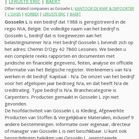
|
LERUSTE ERIC
|
BAERT
Other related companies as Gosselin L:
KANTOOR DE KNIJF & DEPOORTER
|
L'OASIS
|
KORBEX
|
LERUSTE ERIC
|
BAERT
Gosselin L
is een bedrijf dat 1988 is geregistreerd in de
regio N\A, België. De volledige naam van het bedrijf is
Gosselin L, bedrijf dat is toegewezen aan het
belastingnummer
N/a
. Het bedrijf Gosselin L bevindt zich op
het adres: Chemin D'Ogy 42 7860 Lessines. We bieden u
een complete reeks rapporten en documenten met
juridische en financiële gegevens, feiten, analyse en officiële
informatie van het Belgische register. Werknemers van
N/a
werken in dit bedrijf. Kapitaal -
N/a
. De omzet van het bedrijf
voor het afgelopen jaar bedroeg
N/a
, en dat heeft
N/a
de
creditrating. Type bedrijf is
N/a
. Branchecategorie is
Carpenters. Producten gemaakt in Gosselin L zijn niet
gevonden.
De hoofdactiviteit van Gosselin L is Kleding, Afgewerkte
Producten van Stoffen & Vergelijkbare Materialen, inclusief 9
andere bestemmingen. Informatie over eigenaar, directeur
of manager van Gosselin L is niet beschikbaar. U kunt ook
beoordelingen bekijken van Gosselin L, openstaande