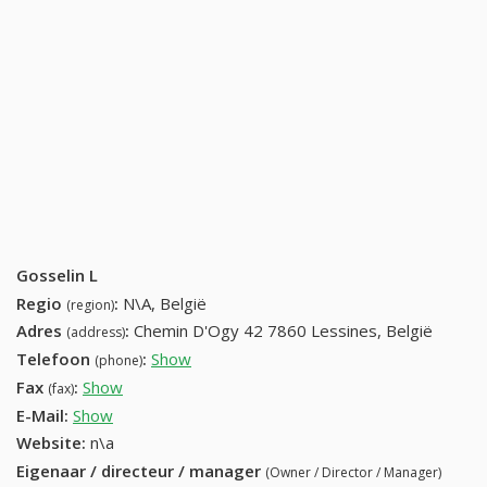
Gosselin L
Regio
:
N\A, België
(region)
Adres
:
Chemin D'Ogy 42 7860 Lessines, België
(address)
Telefoon
:
Show
+32 (82) 268-60-76
(phone)
Fax
:
Show
+32 (16) 896-80-78
(fax)
E-Mail:
Show
Website:
n\a
Eigenaar / directeur / manager
(Owner / Director / Manager)