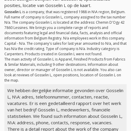
posities, locatie van Gosselin L op de kaart.
Gosselin L
is a company, that was registered 1988 in N\A region, Belgium.
Full name of company is Gosselin L, company assigned to the tax number
N/a
. The company Gosselin L is located at the address: Chemin D'Ogy 42
7860 Lessines. We brings you a complete range of reports and
documents featuring legal and financial data, facts, analysis and official
information from Belgium Registry.
N/a
employees work in this company.
Capital -
N/a
. The company's sales for last year amounted to
N/a
, and that
has
N/a
the credit rating. Type of company is
N/a
. Industry category is
Carpenters. Products created in Gosselin L were not found.
The main activity of Gosselin L is Apparel, Finished Products from Fabrics
& Similar Materials, including 9 other destinations. Information about
owner, director or manager of Gosselin L is not available. You also can
look at reviews of Gosselin L, open positions, location of Gosselin L on
the map.
We hebben dergelijke informatie gevonden over Gosselin
L, N\A: adres, telefoonnummer, contacten, reactie,
vacatures. Er is een gedetailleerd rapport over het werk
van het bedrijf Gosselin L, medewerkers, financiële
statistieken. We found such information about Gosselin L,
N\A: address, phone, contacts, response, vacancies.
There is a detail report about the work of the company