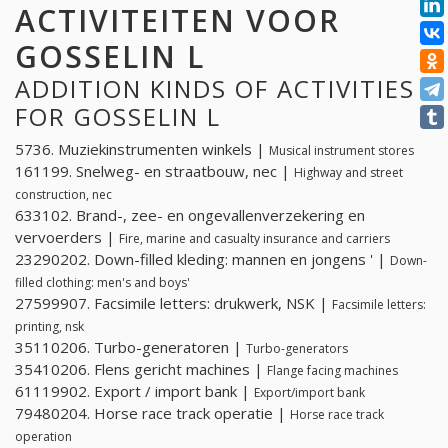
ACTIVITEITEN VOOR
GOSSELIN L
ADDITION KINDS OF ACTIVITIES
FOR GOSSELIN L
5736. Muziekinstrumenten winkels |
Musical instrument stores
161199. Snelweg- en straatbouw, nec |
Highway and street
construction, nec
633102. Brand-, zee- en ongevallenverzekering en
vervoerders |
Fire, marine and casualty insurance and carriers
23290202. Down-filled kleding: mannen en jongens ' |
Down-
filled clothing: men's and boys'
27599907. Facsimile letters: drukwerk, NSK |
Facsimile letters:
printing, nsk
35110206. Turbo-generatoren |
Turbo-generators
35410206. Flens gericht machines |
Flange facing machines
61119902. Export / import bank |
Export/import bank
79480204. Horse race track operatie |
Horse race track
operation