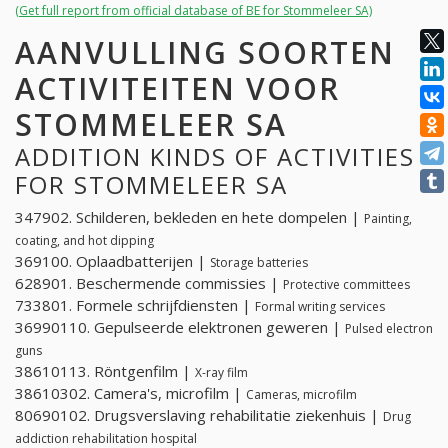
(Get full report from official database of BE for Stommeleer SA)
AANVULLING SOORTEN
ACTIVITEITEN VOOR
STOMMELEER SA
ADDITION KINDS OF ACTIVITIES
FOR STOMMELEER SA
347902. Schilderen, bekleden en hete dompelen |
Painting,
coating, and hot dipping
369100. Oplaadbatterijen |
Storage batteries
628901. Beschermende commissies |
Protective committees
733801. Formele schrijfdiensten |
Formal writing services
36990110. Gepulseerde elektronen geweren |
Pulsed electron
guns
38610113. Röntgenfilm |
X-ray film
38610302. Camera's, microfilm |
Cameras, microfilm
80690102. Drugsverslaving rehabilitatie ziekenhuis |
Drug
addiction rehabilitation hospital