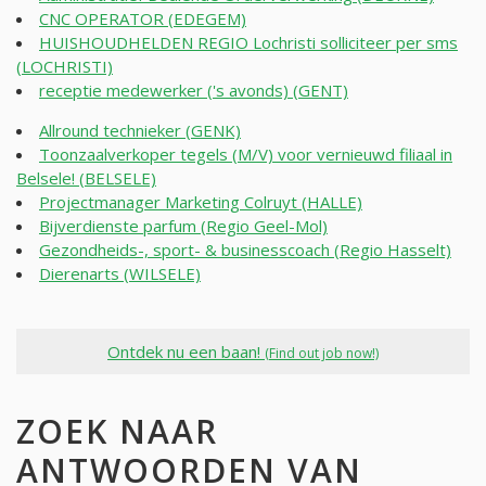
CNC OPERATOR (EDEGEM)
HUISHOUDHELDEN REGIO Lochristi solliciteer per sms
(LOCHRISTI)
receptie medewerker ('s avonds) (GENT)
Allround technieker (GENK)
Toonzaalverkoper tegels (M/V) voor vernieuwd filiaal in
Belsele! (BELSELE)
Projectmanager Marketing Colruyt (HALLE)
Bijverdienste parfum (Regio Geel-Mol)
Gezondheids-, sport- & businesscoach (Regio Hasselt)
Dierenarts (WILSELE)
Ontdek nu een baan!
(Find out job now!)
ZOEK NAAR
ANTWOORDEN VAN