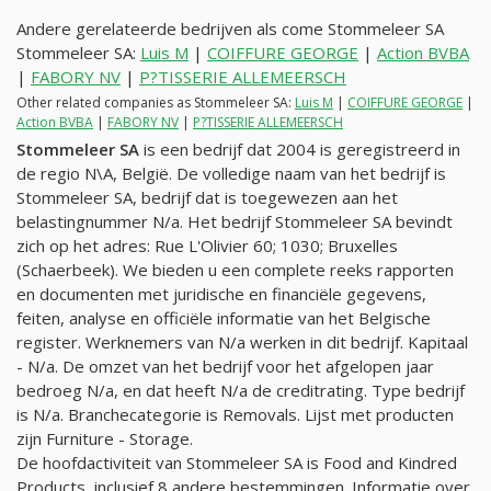
Andere gerelateerde bedrijven als come Stommeleer SA
Stommeleer SA:
Luis M
|
COIFFURE GEORGE
|
Action BVBA
|
FABORY NV
|
P?TISSERIE ALLEMEERSCH
Other related companies as Stommeleer SA:
Luis M
|
COIFFURE GEORGE
|
Action BVBA
|
FABORY NV
|
P?TISSERIE ALLEMEERSCH
Stommeleer SA
is een bedrijf dat 2004 is geregistreerd in
de regio N\A, België. De volledige naam van het bedrijf is
Stommeleer SA, bedrijf dat is toegewezen aan het
belastingnummer
N/a
. Het bedrijf Stommeleer SA bevindt
zich op het adres: Rue L'Olivier 60; 1030; Bruxelles
(Schaerbeek). We bieden u een complete reeks rapporten
en documenten met juridische en financiële gegevens,
feiten, analyse en officiële informatie van het Belgische
register. Werknemers van
N/a
werken in dit bedrijf. Kapitaal
-
N/a
. De omzet van het bedrijf voor het afgelopen jaar
bedroeg
N/a
, en dat heeft
N/a
de creditrating. Type bedrijf
is
N/a
. Branchecategorie is Removals. Lijst met producten
zijn Furniture - Storage.
De hoofdactiviteit van Stommeleer SA is Food and Kindred
Products, inclusief 8 andere bestemmingen. Informatie over