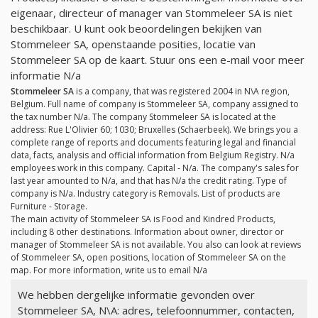
eigenaar, directeur of manager van Stommeleer SA is niet
beschikbaar. U kunt ook beoordelingen bekijken van
Stommeleer SA, openstaande posities, locatie van
Stommeleer SA op de kaart. Stuur ons een e-mail voor meer
informatie
N/a
Stommeleer SA
is a company, that was registered 2004 in N\A region,
Belgium. Full name of company is Stommeleer SA, company assigned to
the tax number
N/a
. The company Stommeleer SA is located at the
address: Rue L'Olivier 60; 1030; Bruxelles (Schaerbeek). We brings you a
complete range of reports and documents featuring legal and financial
data, facts, analysis and official information from Belgium Registry.
N/a
employees work in this company. Capital -
N/a
. The company's sales for
last year amounted to
N/a
, and that has
N/a
the credit rating. Type of
company is
N/a
. Industry category is Removals. List of products are
Furniture - Storage.
The main activity of Stommeleer SA is Food and Kindred Products,
including 8 other destinations. Information about owner, director or
manager of Stommeleer SA is not available. You also can look at reviews
of Stommeleer SA, open positions, location of Stommeleer SA on the
map. For more information, write us to email
N/a
We hebben dergelijke informatie gevonden over
Stommeleer SA, N\A: adres, telefoonnummer, contacten,