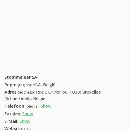
Stommeleer SA
Regio
:
N\A, België
(region)
Adres
:
Rue L'Olivier 60; 1030; Bruxelles
(address)
(Schaerbeek), België
Telefoon
:
Show
02 217 99 25; 02 218 10 19 (+32-02
(phone)
217 99 25; 02 218 10 19)
Fax
:
Show
02 218 82 05 (+32-02 218 82 05)
(fax)
E-Mail:
Show
Website:
n\a