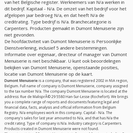
van het Belgische register. Werknemers van
N/a
werken in
dit bedrijf. Kapitaal -
N/a
. De omzet van het bedrijf voor het
afgelopen jaar bedroeg
N/a
, en dat heeft
N/a
de
creditrating. Type bedrijf is
N/a
. Branchecategorie is
Carpenters. Producten gemaakt in Dumont Menuiserie zijn
niet gevonden.
De hoofdactiviteit van Dumont Menuiserie is Persoonlijke
Dienstverlening, inclusief 5 andere bestemmingen.
Informatie over eigenaar, directeur of manager van Dumont
Menuiserie is niet beschikbaar. U kunt ook beoordelingen
bekijken van Dumont Menuiserie, openstaande posities,
locatie van Dumont Menuiserie op de kaart.
Dumont Menuiserie
is a company, that was registered 2002 in N\A region,
Belgium. Full name of company is Dumont Menuiserie, company assigned
to the tax number
N/a
. The company Dumont Menuiserie is located at the
address: Rue de MalisprÃ© 29 5580 Han-Sur-Lesse (Rochefort). We brings
you a complete range of reports and documents featuring legal and
financial data, facts, analysis and official information from Belgium
Registry.
N/a
employees work in this company. Capital -
N/a
. The
company's sales for last year amounted to
N/a
, and that has
N/a
the
credit rating. Type of company is
N/a
. Industry category is Carpenters.
Products created in Dumont Menuiserie were not found.