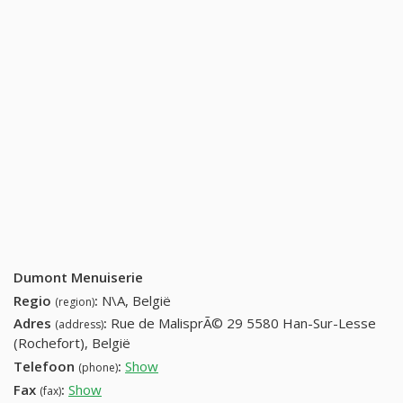
Dumont Menuiserie
Regio
:
N\A, België
(region)
Adres
:
Rue de MalisprÃ© 29 5580 Han-Sur-Lesse
(address)
(Rochefort), België
Telefoon
:
Show
+32 (63) 412-40-38
(phone)
Fax
:
Show
+32 (58) 342-22-34
(fax)