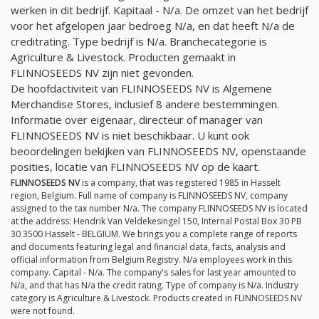
werken in dit bedrijf. Kapitaal -
N/a
. De omzet van het bedrijf
voor het afgelopen jaar bedroeg
N/a
, en dat heeft
N/a
de
creditrating. Type bedrijf is
N/a
. Branchecategorie is
Agriculture & Livestock. Producten gemaakt in
FLINNOSEEDS NV zijn niet gevonden.
De hoofdactiviteit van FLINNOSEEDS NV is Algemene
Merchandise Stores, inclusief 8 andere bestemmingen.
Informatie over eigenaar, directeur of manager van
FLINNOSEEDS NV is niet beschikbaar. U kunt ook
beoordelingen bekijken van FLINNOSEEDS NV, openstaande
posities, locatie van FLINNOSEEDS NV op de kaart.
FLINNOSEEDS NV
is a company, that was registered 1985 in Hasselt
region, Belgium. Full name of company is FLINNOSEEDS NV, company
assigned to the tax number
N/a
. The company FLINNOSEEDS NV is located
at the address: Hendrik Van Veldekesingel 150, Internal Postal Box 30 PB
30 3500 Hasselt - BELGIUM. We brings you a complete range of reports
and documents featuring legal and financial data, facts, analysis and
official information from Belgium Registry.
N/a
employees work in this
company. Capital -
N/a
. The company's sales for last year amounted to
N/a
, and that has
N/a
the credit rating. Type of company is
N/a
. Industry
category is Agriculture & Livestock. Products created in FLINNOSEEDS NV
were not found.