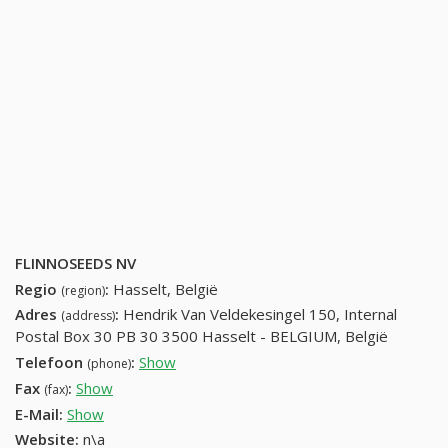
FLINNOSEEDS NV
Regio
:
Hasselt, België
(region)
Adres
:
Hendrik Van Veldekesingel 150, Internal
(address)
Postal Box 30 PB 30 3500 Hasselt - BELGIUM, België
Telefoon
:
Show
32-11-32-13-65
(phone)
Fax
:
Show
32-11-33-12-14
(fax)
E-Mail:
Show
Website:
n\a