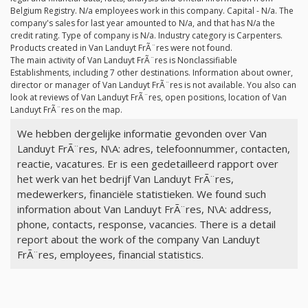
Belgium Registry.
N/a
employees work in this company. Capital -
N/a
. The
company's sales for last year amounted to
N/a
, and that has
N/a
the
credit rating. Type of company is
N/a
. Industry category is Carpenters.
Products created in Van Landuyt FrÃ¨res were not found.
The main activity of Van Landuyt FrÃ¨res is Nonclassifiable
Establishments, including 7 other destinations. Information about owner,
director or manager of Van Landuyt FrÃ¨res is not available. You also can
look at reviews of Van Landuyt FrÃ¨res, open positions, location of Van
Landuyt FrÃ¨res on the map.
We hebben dergelijke informatie gevonden over Van
Landuyt FrÃ¨res, N\A: adres, telefoonnummer, contacten,
reactie, vacatures. Er is een gedetailleerd rapport over
het werk van het bedrijf Van Landuyt FrÃ¨res,
medewerkers, financiële statistieken. We found such
information about Van Landuyt FrÃ¨res, N\A: address,
phone, contacts, response, vacancies. There is a detail
report about the work of the company Van Landuyt
FrÃ¨res, employees, financial statistics.