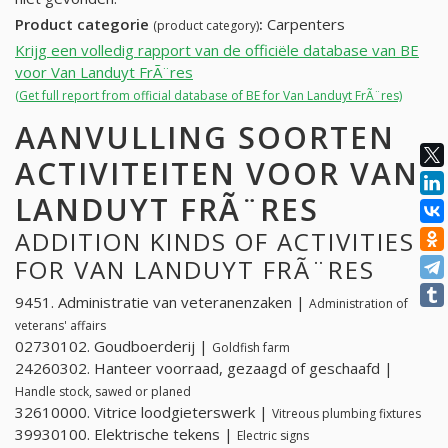
Product categorie
:
Carpenters
(product category)
Krijg een volledig rapport van de officiële database van BE
voor Van Landuyt FrÃ¨res
(Get full report from official database of BE for Van Landuyt FrÃ¨res)
AANVULLING SOORTEN
ACTIVITEITEN VOOR VAN
LANDUYT FRÃ¨RES
ADDITION KINDS OF ACTIVITIES
FOR VAN LANDUYT FRÃ¨RES
9451. Administratie van veteranenzaken |
Administration of
veterans' affairs
02730102. Goudboerderij |
Goldfish farm
24260302. Hanteer voorraad, gezaagd of geschaafd |
Handle stock, sawed or planed
32610000. Vitrice loodgieterswerk |
Vitreous plumbing fixtures
39930100. Elektrische tekens |
Electric signs