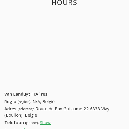
HOURS
Van Landuyt FrÃ¨res
Regio
:
N\A, België
(region)
Adres
:
Route du Ban Guillaume 22 6833 Vivy
(address)
(Bouillon), België
Telefoon
:
Show
+32 (59) 431-22-45
(phone)