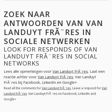
ZOEK NAAR
ANTWOORDEN VAN VAN
LANDUYT FRÃ¨RES IN
SOCIALE NETWERKEN
LOOK FOR RESPONDS OF VAN
LANDUYT FRÃ¨RES IN SOCIAL
NETWORKS
Lees alle opmerkingen voor
Van Landuyt FrÃ¨res
. Laat een
reactie achter voor
Van Landuyt FrÃ¨res
. Van Landuyt
FrÃ¨res bij Facebook, LinkedIn en Google+
Read all the comments for
Van Landuyt FrÃ¨res
. Leave a respond for
Van
Landuyt FrÃ¨res
. Van Landuyt FrÃ¨res on Facebook, LinkedIn and
Google+