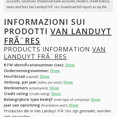
accounts, vacancies. Download bank accounts, tenders, credit history,
taxes and fees Van Landuyt FrÃ¨res. Download full report as zip-file.
INFORMAZIONI SUI
PRODOTTI
VAN LANDUYT
FRÃ¨RES
PRODUCTS INFORMATION
VAN
LANDUYT FRÃ¨RES
BTW identificatienummer (tax):
Show
Ondernemingsnummer:
Show
Hoofdstad
:
Show
(capital)
Verkoop, per jaar
:
Show
(sales, per year)
Werknemers
:
Show
(employees)
Credit rating
:
Show
(credit rating)
Belangrijkste type bedrijf
:
Show
(main type of company)
Jaar van oprichting
:
Show
(foundation year)
Producten die in Van Landuyt FrÃ¨res zijn gemaakt, worden
niet gevonden.