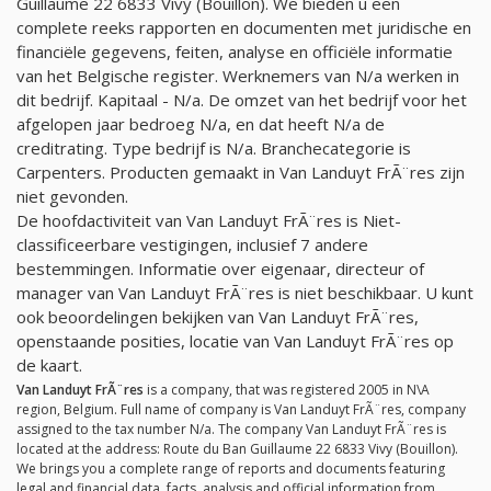
Guillaume 22 6833 Vivy (Bouillon). We bieden u een
complete reeks rapporten en documenten met juridische en
financiële gegevens, feiten, analyse en officiële informatie
van het Belgische register. Werknemers van
N/a
werken in
dit bedrijf. Kapitaal -
N/a
. De omzet van het bedrijf voor het
afgelopen jaar bedroeg
N/a
, en dat heeft
N/a
de
creditrating. Type bedrijf is
N/a
. Branchecategorie is
Carpenters. Producten gemaakt in Van Landuyt FrÃ¨res zijn
niet gevonden.
De hoofdactiviteit van Van Landuyt FrÃ¨res is Niet-
classificeerbare vestigingen, inclusief 7 andere
bestemmingen. Informatie over eigenaar, directeur of
manager van Van Landuyt FrÃ¨res is niet beschikbaar. U kunt
ook beoordelingen bekijken van Van Landuyt FrÃ¨res,
openstaande posities, locatie van Van Landuyt FrÃ¨res op
de kaart.
Van Landuyt FrÃ¨res
is a company, that was registered 2005 in N\A
region, Belgium. Full name of company is Van Landuyt FrÃ¨res, company
assigned to the tax number
N/a
. The company Van Landuyt FrÃ¨res is
located at the address: Route du Ban Guillaume 22 6833 Vivy (Bouillon).
We brings you a complete range of reports and documents featuring
legal and financial data, facts, analysis and official information from