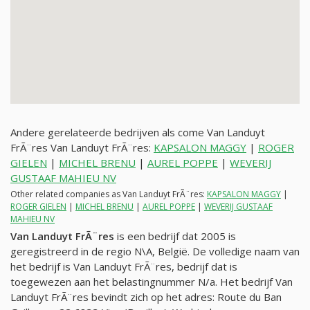
Andere gerelateerde bedrijven als come Van Landuyt
FrÃ¨res Van Landuyt FrÃ¨res:
KAPSALON MAGGY
|
ROGER
GIELEN
|
MICHEL BRENU
|
AUREL POPPE
|
WEVERIJ
GUSTAAF MAHIEU NV
Other related companies as Van Landuyt FrÃ¨res:
KAPSALON MAGGY
|
ROGER GIELEN
|
MICHEL BRENU
|
AUREL POPPE
|
WEVERIJ GUSTAAF
MAHIEU NV
Van Landuyt FrÃ¨res
is een bedrijf dat 2005 is
geregistreerd in de regio N\A, België. De volledige naam van
het bedrijf is Van Landuyt FrÃ¨res, bedrijf dat is
toegewezen aan het belastingnummer
N/a
. Het bedrijf Van
Landuyt FrÃ¨res bevindt zich op het adres: Route du Ban