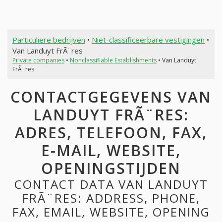
Particuliere bedrijven
•
Niet-classificeerbare vestigingen
•
Van Landuyt FrÃ¨res
Private companies
•
Nonclassifiable Establishments
• Van Landuyt
FrÃ¨res
CONTACTGEGEVENS VAN
LANDUYT FRÃ¨RES:
ADRES, TELEFOON, FAX,
E-MAIL, WEBSITE,
OPENINGSTIJDEN
CONTACT DATA VAN LANDUYT
FRÃ¨RES: ADDRESS, PHONE,
FAX, EMAIL, WEBSITE, OPENING