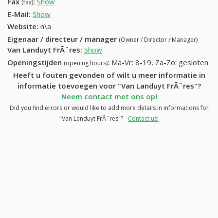
Fax
:
Show
+32 (87) 637-60-32
(fax)
E-Mail:
Show
Website:
n\a
Eigenaar / directeur / manager
(Owner / Director / Manager)
Van Landuyt FrÃ¨res
:
Show
Openingstijden
:
Ma-Vr: 8-19, Za-Zo: gesloten
(opening hours)
Heeft u fouten gevonden of wilt u meer informatie in
informatie toevoegen voor "Van Landuyt FrÃ¨res"?
Neem contact met ons op!
Did you find errors or would like to add more details in informations for
"Van Landuyt FrÃ¨res"? -
Contact us!