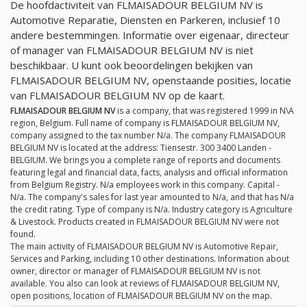
De hoofdactiviteit van FLMAISADOUR BELGIUM NV is
Automotive Reparatie, Diensten en Parkeren, inclusief 10
andere bestemmingen. Informatie over eigenaar, directeur
of manager van FLMAISADOUR BELGIUM NV is niet
beschikbaar. U kunt ook beoordelingen bekijken van
FLMAISADOUR BELGIUM NV, openstaande posities, locatie
van FLMAISADOUR BELGIUM NV op de kaart.
FLMAISADOUR BELGIUM NV
is a company, that was registered 1999 in N\A
region, Belgium. Full name of company is FLMAISADOUR BELGIUM NV,
company assigned to the tax number
N/a
. The company FLMAISADOUR
BELGIUM NV is located at the address: Tiensestr. 300 3400 Landen -
BELGIUM. We brings you a complete range of reports and documents
featuring legal and financial data, facts, analysis and official information
from Belgium Registry.
N/a
employees work in this company. Capital -
N/a
. The company's sales for last year amounted to
N/a
, and that has
N/a
the credit rating. Type of company is
N/a
. Industry category is Agriculture
& Livestock. Products created in FLMAISADOUR BELGIUM NV were not
found.
The main activity of FLMAISADOUR BELGIUM NV is Automotive Repair,
Services and Parking, including 10 other destinations. Information about
owner, director or manager of FLMAISADOUR BELGIUM NV is not
available. You also can look at reviews of FLMAISADOUR BELGIUM NV,
open positions, location of FLMAISADOUR BELGIUM NV on the map.