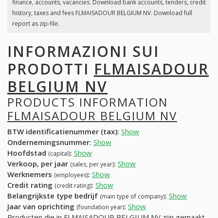
finance, accounts, vacancies. Download bank accounts, tenders, credit
history, taxes and fees FLMAISADOUR BELGIUM NV. Download full
report as zip-file.
INFORMAZIONI SUI
PRODOTTI
FLMAISADOUR
BELGIUM NV
PRODUCTS INFORMATION
FLMAISADOUR BELGIUM NV
BTW identificatienummer (tax):
Show
Ondernemingsnummer:
Show
Hoofdstad
:
Show
(capital)
Verkoop, per jaar
:
Show
(sales, per year)
Werknemers
:
Show
(employees)
Credit rating
:
Show
(credit rating)
Belangrijkste type bedrijf
:
Show
(main type of company)
Jaar van oprichting
:
Show
(foundation year)
Producten die in FLMAISADOUR BELGIUM NV zijn gemaakt,