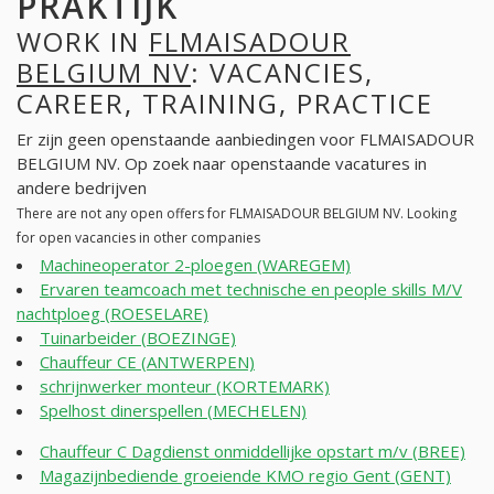
PRAKTIJK
WORK IN
FLMAISADOUR
BELGIUM NV
: VACANCIES,
CAREER, TRAINING, PRACTICE
Er zijn geen openstaande aanbiedingen voor FLMAISADOUR
BELGIUM NV. Op zoek naar openstaande vacatures in
andere bedrijven
There are not any open offers for FLMAISADOUR BELGIUM NV. Looking
for open vacancies in other companies
Machineoperator 2-ploegen (WAREGEM)
Ervaren teamcoach met technische en people skills M/V
nachtploeg (ROESELARE)
Tuinarbeider (BOEZINGE)
Chauffeur CE (ANTWERPEN)
schrijnwerker monteur (KORTEMARK)
Spelhost dinerspellen (MECHELEN)
Chauffeur C Dagdienst onmiddellijke opstart m/v (BREE)
Magazijnbediende groeiende KMO regio Gent (GENT)