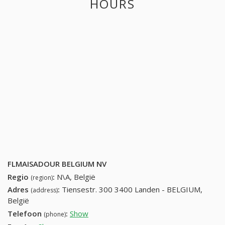
HOURS
FLMAISADOUR BELGIUM NV
Regio
:
N\A, België
(region)
Adres
:
Tiensestr. 300 3400 Landen - BELGIUM,
(address)
België
Telefoon
:
Show
32-11-58-30-37
(phone)