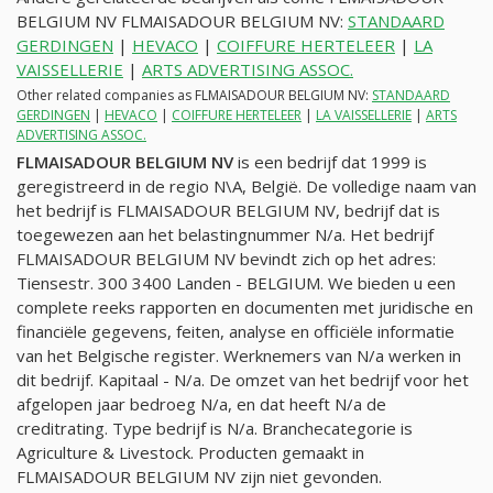
BELGIUM NV FLMAISADOUR BELGIUM NV:
STANDAARD
GERDINGEN
|
HEVACO
|
COIFFURE HERTELEER
|
LA
VAISSELLERIE
|
ARTS ADVERTISING ASSOC.
Other related companies as FLMAISADOUR BELGIUM NV:
STANDAARD
GERDINGEN
|
HEVACO
|
COIFFURE HERTELEER
|
LA VAISSELLERIE
|
ARTS
ADVERTISING ASSOC.
FLMAISADOUR BELGIUM NV
is een bedrijf dat 1999 is
geregistreerd in de regio N\A, België. De volledige naam van
het bedrijf is FLMAISADOUR BELGIUM NV, bedrijf dat is
toegewezen aan het belastingnummer
N/a
. Het bedrijf
FLMAISADOUR BELGIUM NV bevindt zich op het adres:
Tiensestr. 300 3400 Landen - BELGIUM. We bieden u een
complete reeks rapporten en documenten met juridische en
financiële gegevens, feiten, analyse en officiële informatie
van het Belgische register. Werknemers van
N/a
werken in
dit bedrijf. Kapitaal -
N/a
. De omzet van het bedrijf voor het
afgelopen jaar bedroeg
N/a
, en dat heeft
N/a
de
creditrating. Type bedrijf is
N/a
. Branchecategorie is
Agriculture & Livestock. Producten gemaakt in
FLMAISADOUR BELGIUM NV zijn niet gevonden.