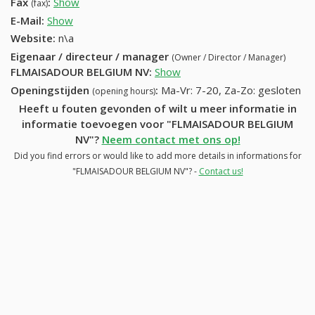
Fax
:
Show
+32 (53) 165-23-47
(fax)
E-Mail:
Show
Website:
n\a
Eigenaar / directeur / manager
(Owner / Director / Manager)
FLMAISADOUR BELGIUM NV
:
Show
Openingstijden
:
Ma-Vr: 7-20, Za-Zo: gesloten
(opening hours)
Heeft u fouten gevonden of wilt u meer informatie in
informatie toevoegen voor "FLMAISADOUR BELGIUM
NV"?
Neem contact met ons op!
Did you find errors or would like to add more details in informations for
"FLMAISADOUR BELGIUM NV"? -
Contact us!