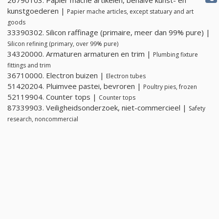
26790103. Papier mache artikelen, behalve kunst- en
kunstgoederen |
Papier mache articles, except statuary and art
goods
33390302. Silicon raffinage (primaire, meer dan 99% pure) |
Silicon refining (primary, over 99% pure)
34320000. Armaturen armaturen en trim |
Plumbing fixture
fittings and trim
36710000. Electron buizen |
Electron tubes
51420204. Pluimvee pastei, bevroren |
Poultry pies, frozen
52119904. Counter tops |
Counter tops
87339903. Veiligheidsonderzoek, niet-commercieel |
Safety
research, noncommercial